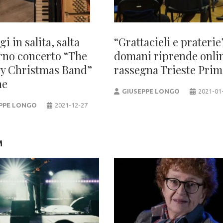
i in salita, salta
“Grattacieli e praterie”
erno concerto “The
domani riprende onlin
y Christmas Band”
rassegna Trieste Prim
ne
GIUSEPPE LONGO
2021-01
PPE LONGO
2021-12-27
M