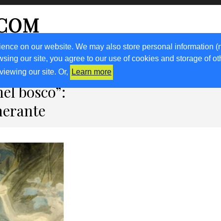
.COM
ience on our website. We may also store personal information (
wsing our site, you agree to our use of cookies and storage of o
RICETTE
KM0
VIGNETO FVG
FRIULIVG.IT
LIBRI
viewing our site. Or,
Learn more
el bosco”:
nerante