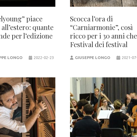
elyoung” piace
Scocca l’ora di
all’estero: quante
“Carniarmonie”, così
de per l’edizione
ricco per i 30 anni che
Festival dei festival
PPE LONGO
2022-02-23
GIUSEPPE LONGO
2021-07