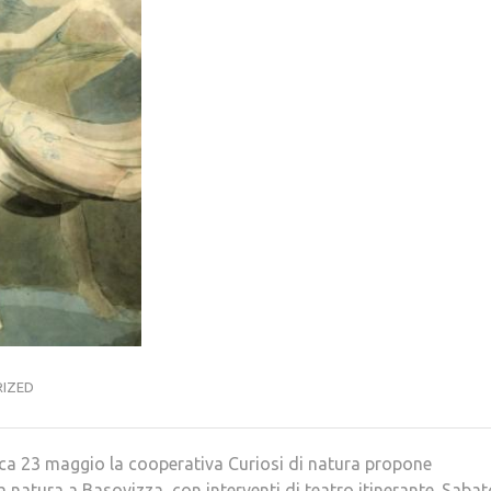
IZED
ca 23 maggio la cooperativa Curiosi di natura propone
natura a Basovizza, con interventi di teatro itinerante. Sabat