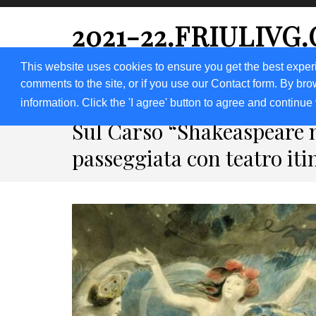
2021-22.FRIULIVG
#Cultura #Turismo #Eventi #Territorio-FVG
This website uses cookies to ensure you get the best exper
comments to the site, or if you use our Contact form. By bro
HOME 2023
2020
2019
2018
information. Click the 'I agree' button to agree and continue 
Sul Carso “Shakeaspeare n
passeggiata con teatro iti