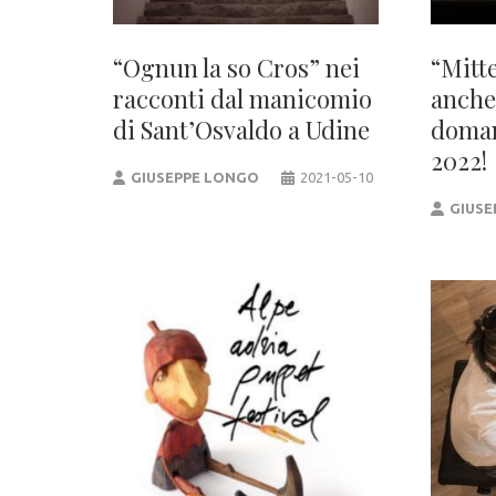
“Ognun la so Cros” nei
“Mitt
racconti dal manicomio
anche 
di Sant’Osvaldo a Udine
doman
2022!
GIUSEPPE LONGO
2021-05-10
GIUSE