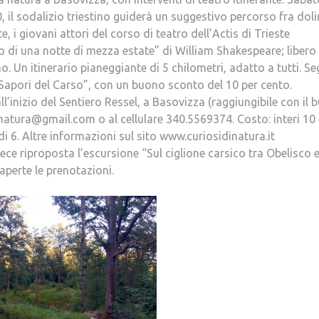
0, il sodalizio triestino guiderà un suggestivo percorso fra doli
, i giovani attori del corso di teatro dell’Actis di Trieste
o di una notte di mezza estate” di William Shakespeare; libero
. Un itinerario pianeggiante di 5 chilometri, adatto a tutti. S
i “Sapori del Carso”, con un buono sconto del 10 per cento.
l’inizio del Sentiero Ressel, a Basovizza (raggiungibile con il 
inatura@gmail.com o al cellulare 340.5569374. Costo: interi 10 
di 6. Altre informazioni sul sito www.curiosidinatura.it
vece riproposta l’escursione “Sul ciglione carsico tra Obelisco 
perte le prenotazioni.