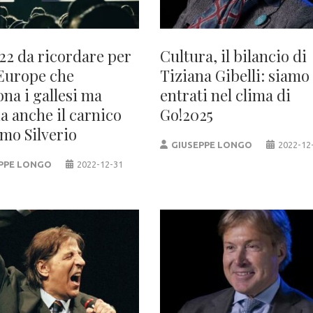
22 da ricordare per
Cultura, il bilancio di
Europe che
Tiziana Gibelli: siamo
ona i gallesi ma
entrati nel clima di
a anche il carnico
Go!2025
mo Silverio
GIUSEPPE LONGO
2022-12
PPE LONGO
2022-12-31