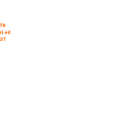
ITR
e) ed
GIT