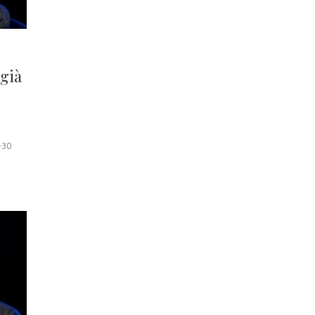
 già
-30