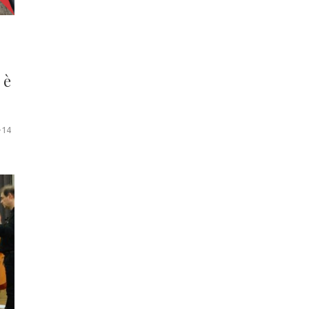
 è
-14