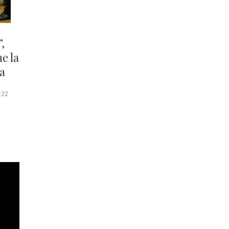
,
e la
a
-22