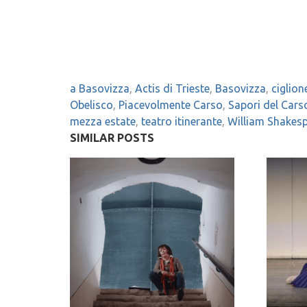
a Basovizza
,
Actis di Trieste
,
Basovizza
,
ciglion
Obelisco
,
Piacevolmente Carso
,
Sapori del Cars
mezza estate
,
teatro itinerante
,
William Shakes
SIMILAR POSTS