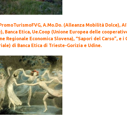
i PromoTurismoFVG, A.Mo.Do. (Alleanza Mobilità Dolce), A
), Banca Etica, Ue.Coop (Unione Europea delle cooperativ
ne Regionale Economica Slovena), “Sapori del Carso”, e i 
riale) di Banca Etica di Trieste-Gorizia e Udine.