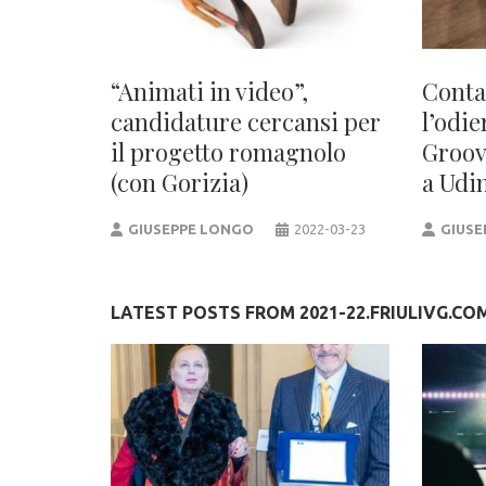
“Animati in video”,
Contag
candidature cercansi per
l’odi
il progetto romagnolo
Groov
(con Gorizia)
a Udi
GIUSEPPE LONGO
2022-03-23
GIUSE
LATEST POSTS FROM 2021-22.FRIULIVG.CO