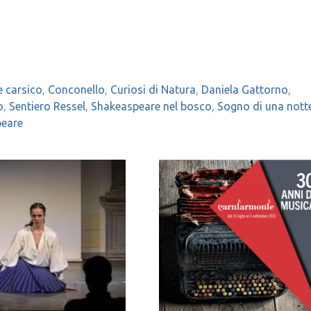
e carsico
,
Conconello
,
Curiosi di Natura
,
Daniela Gattorno
,
o
,
Sentiero Ressel
,
Shakeaspeare nel bosco
,
Sogno di una notte
peare