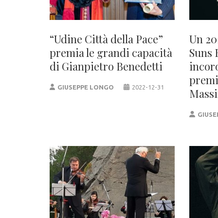
“Udine Città della Pace”
Un 20
premia le grandi capacità
Suns 
di Gianpietro Benedetti
incor
premi
GIUSEPPE LONGO
2022-12-31
Massi
GIUSE