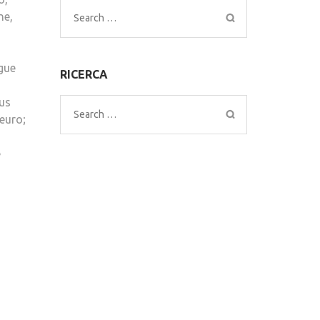
ne,
Search
for:
egue
RICERCA
bus
Search
euro;
for:
e