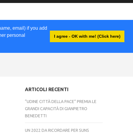
name, email) if you add
ther personal
I agree - OK with me! (Click here)
ACCEDI
ARTICOLI RECENTI
“UDINE CITTÀ DELLA PACE” PREMIA LE
GRANDI CAPACITÀ DI GIANPIETRO
BENEDETTI
UN 2022 DA RICORDARE PER SUNS