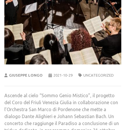
GIUSEPPE LONGO
2021-10-29
UNCATEGORIZED
Ascende al cielo “Sommo Genio Mistico”, il progetto
del Coro del Friuli Venezia Giulia in collaborazione con
l’Orchestra San Marco di Pordenone che mette a
dialogo Dante Alighieri e Johann Sebastian Bach. Un
concerto che raggiunge il Paradiso a conclusione di un