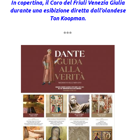
In copertina, il Coro del Friuli Venezia Giulia
durante una esibizione diretta dall’olandese
Ton Koopman.
***