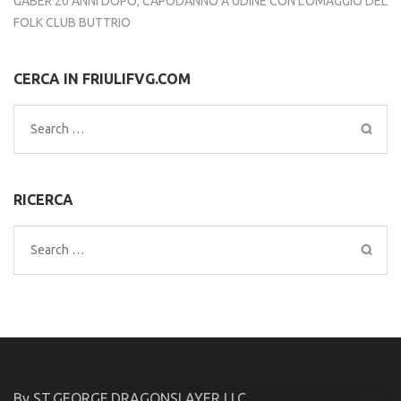
GABER 20 ANNI DOPO, CAPODANNO A UDINE CON L’OMAGGIO DEL
FOLK CLUB BUTTRIO
CERCA IN FRIULIFVG.COM
Search
for:
RICERCA
Search
for:
By ST.GEORGE.DRAGONSLAYER LLC