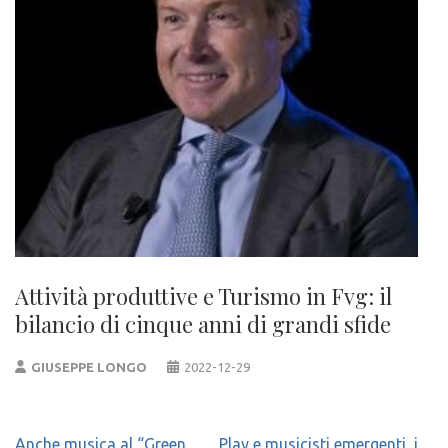
Attività produttive e Turismo in Fvg: il
bilancio di cinque anni di grandi sfide
GIUSEPPE LONGO
2022-12-29
Navigazione
Anche musica al “Green
Play e musicisti emergenti, i