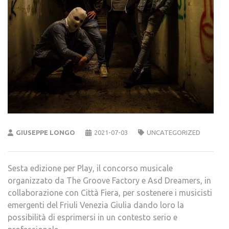
GIUSEPPE LONGO
2021-07-03
UNCATEGORIZED
Sesta edizione per Play, il concorso musicale
organizzato da The Groove Factory e Asd Dreamers, in
collaborazione con Città Fiera, per sostenere i musicisti
emergenti del Friuli Venezia Giulia dando loro la
possibilità di esprimersi in un contesto serio e