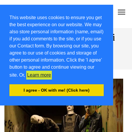
2021-22.FRIULIVG.COM
#Cultura #Turismo #Eventi #Territorio-FVG
This website uses cookies to ensure you get
the best experience on our website. We may
also store personal information (name, email)
Play e musicisti emergenti, i
if you add comments to the site, or if you use
sei finalisti saranno oggi in
our Contact form. By browsing our site, you
agree to our use of cookies and storage of
gara a Città Fiera
other personal information. Click the 'I agree'
button to agree and continue viewing our
site. Or,
Learn more
I agree - OK with me! (Click here)