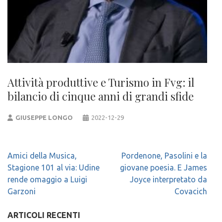
Attività produttive e Turismo in Fvg: il
bilancio di cinque anni di grandi sfide
GIUSEPPE LONGO
2022-12-29
Navigazione
Amici della Musica,
Pordenone, Pasolini e la
articoli
Stagione 101 al via: Udine
giovane poesia. E James
rende omaggio a Luigi
Joyce interpretato da
Garzoni
Covacich
ARTICOLI RECENTI