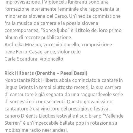
improvvisazione. I Violoncelli Itineranti sono una
formazione interamente femminile che rappresenta la
minoranza slovena del Carso. Un’inedita commistione
fra la musica da camera e la poesia slovena
contemporanea. “Sonce ljubo” è il titolo del loro primo
album di recente pubblicazione.
Andrejka Možina, voce, violoncello, composizione
Irene Ferro-Casagrande, violoncello
Carla Scandura, violoncello
Rick Hilberts (Drenthe – Paesi Bassi)
Nonostante Rick Hilberts abbia cominciato a cantare in
lingua Drènts in tempi piuttosto recenti, la sua carriera
di cantautore è già segnata da una ragguardevole serie
di successi e riconoscimenti. Questo giovanissimo
cantautore è già vincitore del prestigioso festival
canoro Drèents Liedtiesfestival e il suo brano “Vallende
Sterren” è un’impeccabile ballata pop in rotazione su
moltissime radio neerlandesi.