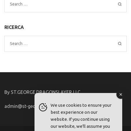
Search
for:
RICERCA
Search
for:
By ST.GEORGE.DRAGONSLAYER LLC
We use cookies to ensure your
admin@st-george-dragonslayer.com
best experience on our
website. If you continue using
our website, we'll assume you