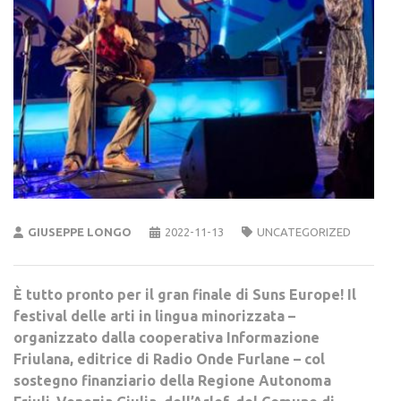
GIUSEPPE LONGO
2022-11-13
UNCATEGORIZED
È tutto pronto per il gran finale di Suns Europe! Il
festival delle arti in lingua minorizzata –
organizzato dalla cooperativa Informazione
Friulana, editrice di Radio Onde Furlane – col
sostegno finanziario della Regione Autonoma