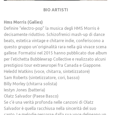
BIO ARTISTI
Hms Morris (Galles)
Definire “electro-pop” la musica degli HMS Morris è
decisamente riduttivo. Schizofrenici mash-up di dance
beats, estetica vintage e chitarre indie, conferiscono a
questo gruppo un’originalità rara nella già vivace scena
gallese. Formatisi nel 2015 hanno pubblicato due album
per l’etichetta Bubblewrap Collective e realizzato alcuni
prestigiosi tour extraeuropei fra Canada e Giappone.
Heledd Watkins (voce, chitarra, sintetizzatore)
Sam Roberts (sintetizzatore, cori, basso)
Billy Morley (chitarra solista)
Iestyn Jones (batteria)
Olatz Salvador (Paese Basco)
Se c’è una verità profonda nelle canzoni di Olatz
Salvador è quella racchiusa nella sincerità del suo
canto. Le melodie percorse dalla sua voce delineano un