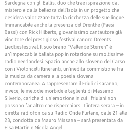
Sardegna con gli Ealûs, duo che trae ispirazione dal
mistero e dalla bellezza dell’Isola in un progetto che
desidera valorizzare tutta la ricchezza delle sue lingue.
Immancabile anche la presenza del Drenthe (Paesi
Bassi) con Rick Hilberts, giovanissimo cantautore già
vincitore del prestigioso festival canoro Drèents
Liedtiesfestival. Il suo brano “Vallende Sterren” è
un’impeccabile ballata pop in rotazione su moltissime
radio neerlandesi. Spazio anche allo sloveno del Carso
con i Violoncelli Itineranti, un’inedita commistione fra
la musica da camera e la poesia slovena
contemporanea. A rappresentare il Friuli ci saranno,
invece, le melodie morbide e taglienti di Massimo
Silverio, cariche di un’emozione in cui i friulani non
possono far altro che rispecchiarsi. L’intera serata – in
diretta radiofonica su Radio Onde Furlane, dalle 21 alle
23, condotta da Mauro Missana – sarà presentata da
Elsa Martin e Nicola Angeli.