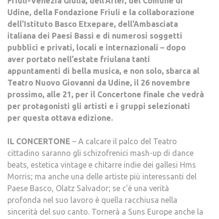
Friuli-Venezia Giulia, dell’Arlef, del Comune di
Udine, della Fondazione Friuli e la collaborazione
dell’Istituto Basco Etxepare, dell’Ambasciata
italiana dei Paesi Bassi e di numerosi soggetti
pubblici e privati, locali e internazionali – dopo
aver portato nell’estate friulana tanti
appuntamenti di bella musica, e non solo, sbarca al
Teatro Nuovo Giovanni da Udine, il 26 novembre
prossimo, alle 21, per il Concertone finale che vedrà
per protagonisti gli artisti e i gruppi selezionati
per questa ottava edizione.
IL CONCERTONE
– A calcare il palco del Teatro
cittadino saranno gli schizofrenici mash-up di dance
beats, estetica vintage e chitarre indie dei gallesi Hms
Morris; ma anche una delle artiste più interessanti del
Paese Basco, Olatz Salvador; se c’è una verità
profonda nel suo lavoro è quella racchiusa nella
sincerità del suo canto. Tornerà a Suns Europe anche la