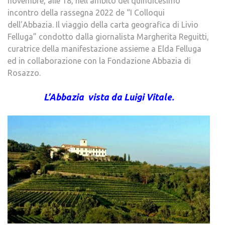
novembre, alle 18, nell’ambito del quindicesimo
incontro della rassegna 2022 de “I Colloqui
dell’Abbazia. Il viaggio della carta geografica di Livio
Felluga” condotto dalla giornalista Margherita Reguitti,
curatrice della manifestazione assieme a Elda Felluga
ed in collaborazione con la Fondazione Abbazia di
Rosazzo.
L’Abbazia vista da Luigi Vitale.