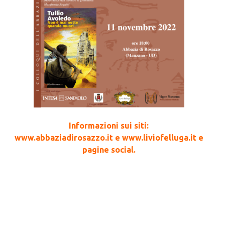
Informazioni sui siti:
www.abbaziadirosazzo.it e www.liviofelluga.it e
pagine social.