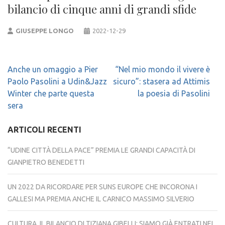
bilancio di cinque anni di grandi sfide
GIUSEPPE LONGO
2022-12-29
Navigazione
Anche un omaggio a Pier
“Nel mio mondo il vivere è
articoli
Paolo Pasolini a Udin&Jazz
sicuro”: stasera ad Attimis
Winter che parte questa
la poesia di Pasolini
sera
ARTICOLI RECENTI
“UDINE CITTÀ DELLA PACE” PREMIA LE GRANDI CAPACITÀ DI
GIANPIETRO BENEDETTI
UN 2022 DA RICORDARE PER SUNS EUROPE CHE INCORONA I
GALLESI MA PREMIA ANCHE IL CARNICO MASSIMO SILVERIO
CULTURA, IL BILANCIO DI TIZIANA GIBELLI: SIAMO GIÀ ENTRATI NEL