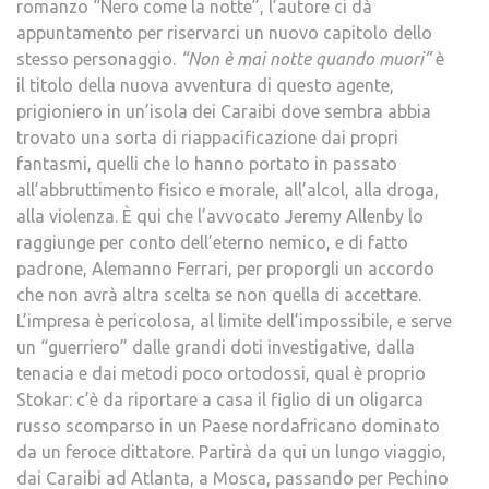
romanzo “Nero come la notte”, l’autore ci dà
appuntamento per riservarci un nuovo capitolo dello
stesso personaggio.
“Non è mai notte quando muori”
è
il titolo della nuova avventura di questo agente,
prigioniero in un’isola dei Caraibi dove sembra abbia
trovato una sorta di riappacificazione dai propri
fantasmi, quelli che lo hanno portato in passato
all’abbruttimento fisico e morale, all’alcol, alla droga,
alla violenza. È qui che l’avvocato Jeremy Allenby lo
raggiunge per conto dell’eterno nemico, e di fatto
padrone, Alemanno Ferrari, per proporgli un accordo
che non avrà altra scelta se non quella di accettare.
L’impresa è pericolosa, al limite dell’impossibile, e serve
un “guerriero” dalle grandi doti investigative, dalla
tenacia e dai metodi poco ortodossi, qual è proprio
Stokar: c’è da riportare a casa il figlio di un oligarca
russo scomparso in un Paese nordafricano dominato
da un feroce dittatore. Partirà da qui un lungo viaggio,
dai Caraibi ad Atlanta, a Mosca, passando per Pechino