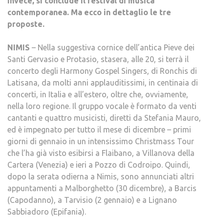
invece, si conclude il festival di musica
contemporanea. Ma ecco in dettaglio le tre
proposte.
NIMIS
– Nella suggestiva cornice dell’antica Pieve dei
Santi Gervasio e Protasio, stasera, alle 20, si terrà il
concerto degli Harmony Gospel Singers, di Ronchis di
Latisana, da molti anni applauditissimi, in centinaia di
concerti, in Italia e all’estero, oltre che, ovviamente,
nella loro regione. Il gruppo vocale è formato da venti
cantanti e quattro musicisti, diretti da Stefania Mauro,
ed è impegnato per tutto il mese di dicembre – primi
giorni di gennaio in un intensissimo Christmass Tour
che l’ha già visto esibirsi a Flaibano, a Villanova della
Cartera (Venezia) e ieri a Pozzo di Codroipo. Quindi,
dopo la serata odierna a Nimis, sono annunciati altri
appuntamenti a Malborghetto (30 dicembre), a Barcis
(Capodanno), a Tarvisio (2 gennaio) e a Lignano
Sabbiadoro (Epifania).