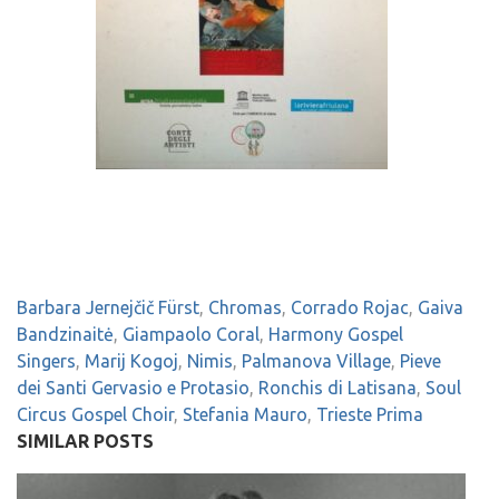
Barbara Jernejčič Fürst
,
Chromas
,
Corrado Rojac
,
Gaiva
Bandzinaitė
,
Giampaolo Coral
,
Harmony Gospel
Singers
,
Marij Kogoj
,
Nimis
,
Palmanova Village
,
Pieve
dei Santi Gervasio e Protasio
,
Ronchis di Latisana
,
Soul
Circus Gospel Choir
,
Stefania Mauro
,
Trieste Prima
SIMILAR POSTS