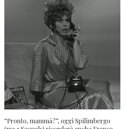
“Pronto, mammà?”, oggi Spilimbergo
(ma a Sequals) ricorderà anche Franca