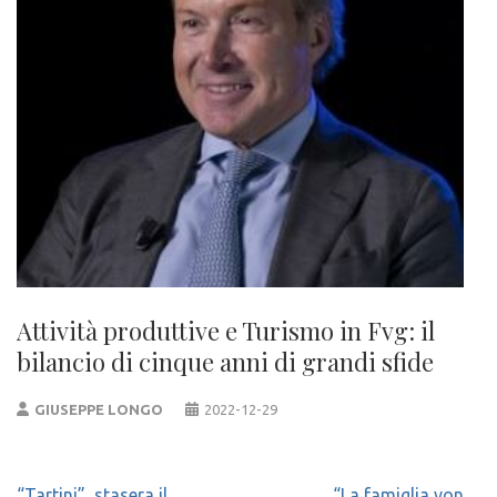
Attività produttive e Turismo in Fvg: il
bilancio di cinque anni di grandi sfide
GIUSEPPE LONGO
2022-12-29
Navigazione
“Tartini”, stasera il
“La famiglia von