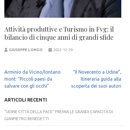
Attività produttive e Turismo in Fvg: il
bilancio di cinque anni di grandi sfide
GIUSEPPE LONGO
2022-12-29
Navigazione
Arminio da Vicino/lontano
“Il Novecento a Udine”,
articoli
mont: “Piccoli paesi da
Itineraria guida alla
salvare con gli occhi”
scoperta dei suoi autori
ARTICOLI RECENTI
“UDINE CITTÀ DELLA PACE” PREMIA LE GRANDI CAPACITÀ DI
GIANPIETRO BENEDETTI