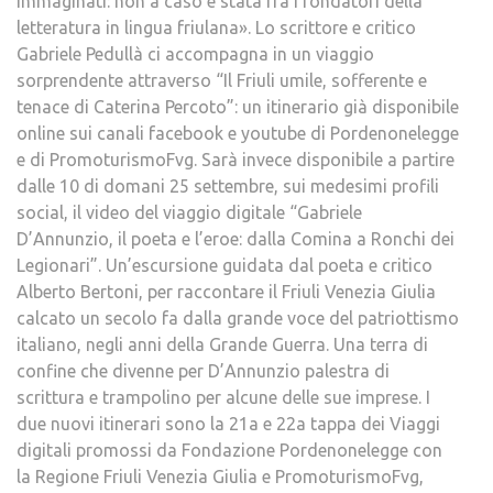
immaginati: non a caso è stata fra i fondatori della
letteratura in lingua friulana». Lo scrittore e critico
Gabriele Pedullà ci accompagna in un viaggio
sorprendente attraverso “Il Friuli umile, sofferente e
tenace di Caterina Percoto”: un itinerario già disponibile
online sui canali facebook e youtube di Pordenonelegge
e di PromoturismoFvg. Sarà invece disponibile a partire
dalle 10 di domani 25 settembre, sui medesimi profili
social, il video del viaggio digitale “Gabriele
D’Annunzio, il poeta e l’eroe: dalla Comina a Ronchi dei
Legionari”. Un’escursione guidata dal poeta e critico
Alberto Bertoni, per raccontare il Friuli Venezia Giulia
calcato un secolo fa dalla grande voce del patriottismo
italiano, negli anni della Grande Guerra. Una terra di
confine che divenne per D’Annunzio palestra di
scrittura e trampolino per alcune delle sue imprese. I
due nuovi itinerari sono la 21a e 22a tappa dei Viaggi
digitali promossi da Fondazione Pordenonelegge con
la Regione Friuli Venezia Giulia e PromoturismoFvg,