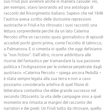
suo Friuli può avvenire anche in maniera casuale: «Io,
per esempio, stavo lavorando ad una antologia di
racconti del Risorgimento italiano. Sapevo che nel 1848
l’autrice aveva scritto delle durissime repressioni
austriache in Friuli e ho ritrovato i suoi racconti: una
lettura sorprendente perché da un lato Caterina
Percoto offre un racconto quasi giornalistico di episodi
accaduti pochi giorni prima, come l’eccidio di Ialmicco,
a Palmanova. E si cimenta in quello che oggi definiamo
la “non fiction”. Dall’altro, ricorre addirittura alle
risorse del fantastico per tramandare la sua passione
politica e l’indignazione per le violenze perpetrate dagli
austriaci». «Caterina Percoto – spiega ancora Pedullà –
è stata sempre legata alla sua terra e non a caso
possiamo considerarla artefice di quel filone di
letteratura contadina che ebbe grande successo nel
secondo Ottocento: la vita delle campagne sino a quel
momento era rimasta ai margini del racconto dei
narratori e dei poeti. Un Friuli tutto da ritrovare, quello