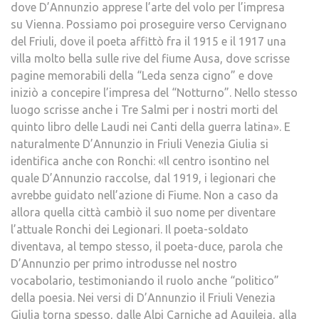
dove D’Annunzio apprese l’arte del volo per l’impresa
su Vienna. Possiamo poi proseguire verso Cervignano
del Friuli, dove il poeta affittò fra il 1915 e il 1917 una
villa molto bella sulle rive del fiume Ausa, dove scrisse
pagine memorabili della “Leda senza cigno” e dove
iniziò a concepire l’impresa del “Notturno”. Nello stesso
luogo scrisse anche i Tre Salmi per i nostri morti del
quinto libro delle Laudi nei Canti della guerra latina». E
naturalmente D’Annunzio in Friuli Venezia Giulia si
identifica anche con Ronchi: «Il centro isontino nel
quale D’Annunzio raccolse, dal 1919, i legionari che
avrebbe guidato nell’azione di Fiume. Non a caso da
allora quella città cambiò il suo nome per diventare
l’attuale Ronchi dei Legionari. Il poeta-soldato
diventava, al tempo stesso, il poeta-duce, parola che
D’Annunzio per primo introdusse nel nostro
vocabolario, testimoniando il ruolo anche “politico”
della poesia. Nei versi di D’Annunzio il Friuli Venezia
Giulia torna spesso, dalle Alpi Carniche ad Aquileia, alla