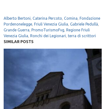
Alberto Bertoni
,
Caterina Percoto
,
Comina
,
Fondazione
Pordenonelegge
,
Friuli Venezia Giulia
,
Gabriele Pedullà
,
Grande Guerra
,
PromoTurismoFvg
,
Regione Friuli
Venezia Giulia
,
Ronchi dei Legionari
,
terra di scrittori
SIMILAR POSTS