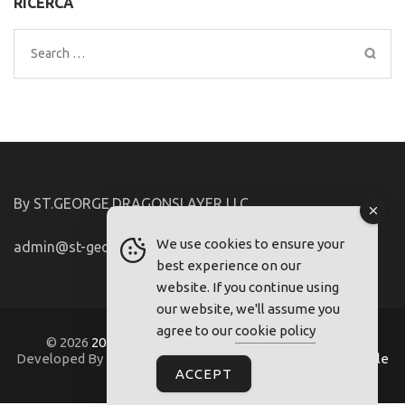
RICERCA
Search
for:
By ST.GEORGE.DRAGONSLAYER LLC
We use cookies to ensure your
admin@st-george-dragonslayer.com
best experience on our
website. If you continue using
our website, we'll assume you
agree to our
cookie policy
© 2026
2021-22.FriuliVG.com
. Metro Magazine Pro |
Developed By
Rara Theme
. Powered by
WordPress
.
Regole
ACCEPT