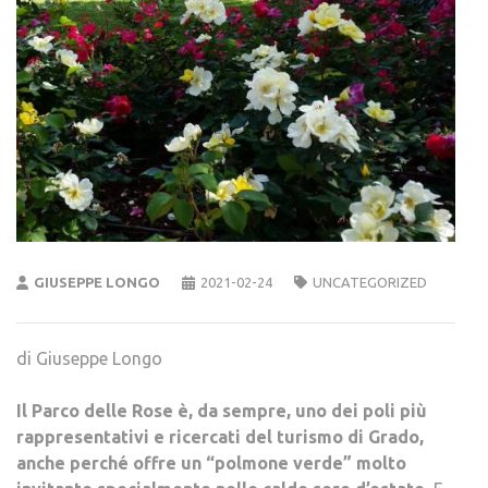
GIUSEPPE LONGO
2021-02-24
UNCATEGORIZED
di Giuseppe Longo
Il Parco delle Rose è, da sempre, uno dei poli più
rappresentativi e ricercati del turismo di Grado,
anche perché offre un “polmone verde” molto