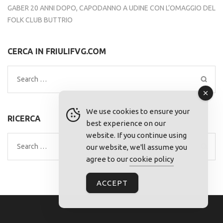
GABER 20 ANNI DOPO, CAPODANNO A UDINE CON L’OMAGGIO DEL
FOLK CLUB BUTTRIO
CERCA IN FRIULIFVG.COM
Search
for:
We use cookies to ensure your
RICERCA
best experience on our
website. If you continue using
Search
our website, we'll assume you
for:
agree to our
cookie policy
ACCEPT