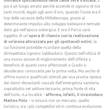
invitante specialmente nelle calde sere d’estate.
E
poi è un luogo amato perché accende in ognuno di noi
tanti ricordi, legati agli anni d’oro, quando l’isola era il
top delle vacanze della Mitteleuropa, grazie al
determinante impulso allo sviluppo balneare e termale
dato già nell’epoca asburgica. E ora il Parco sarà
oggetto di un’
opera di rilancio con la realizzazione
di un’arena attrezzata per gli spettacoli estivi
, la
cui funzione potrebbe ricordare quella della
dirimpettaia Lignano Sabbiadoro. Questo nell’ottica di
una nuova azione di miglioramento dell’offerta a
beneficio di quanti sono affezionati a Grado o
desiderano conoscerla per la prima volta. Ma anche di
offrire nuovi e qualificati stimoli per una pronta ripresa
dai danni devastanti causati dall’emergenza sanitaria
soprattutto nel settore terziario, prima fonte di vita
dell’isola. «La località –
afferma, infatti, il vicesindaco
Matteo Polo
– si misura con un mercato, quello
turistico, tra i più competitivi ed in continua evoluzione.