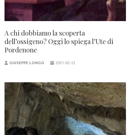
A chi dobbiamo la scoperta
dell’ossigeno? Oggi lo spiega l’Ute di
Pordenone
GIUSEPPE LONGO
2021-02-22