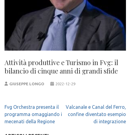
Attività produttive e Turismo in Fvg: il
bilancio di cinque anni di grandi sfide
GIUSEPPE LONGO
2022-12-29
Navigazione
Fvg Orchestra presenta il
Valcanale e Canal del Ferro,
articoli
programma omaggiando i
confine diventato esempio
mecenati della Regione
di integrazione