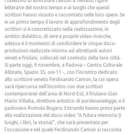
l’obiettivo di avvicinare i lettori a rilevanti figure
letterarie del nostro tempo e ai luoghi che questi
scrittori hanno vissuto e raccontato nelle loro opere. Se
in un primo tempo il lavoro di approfondimento degli
scrittori si è concretizzato nella realizzazione, in
ambito didattico, di vere e proprie video-ricerche,
adesso è il momento di condividere le cinque docu-
produzioni realizzate intorno ad altrettanti autori
veneti e friulani, collocati nel contesto della loro città.
Si parte oggi, 9 novembre, a Padova – Centro Culturale
Altinate, Spazio 35, ore 11 -, con l’incontro dedicato
allo scrittore veneto Ferdinando Camon, la cui opera
sarà ripercorsa nell’incontro con due scrittori
contemporanei dell’area di Nord-Est, il friulano Gian
Mario Villalta, direttore artistico di pordenonelegge, e il
padovano Romolo Bugaro. Entrambi hanno preso parte
alla realizzazione del docu-video “A futura memoria (i
luoghi, i libri, la storia)”, che sarà presentato per
l’occasione e nel quale Ferdinando Camon si racconta