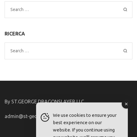
Search
for:
RICERCA
Search
for:
By ST.GEORGE.DRAGONSLAYER LLC
We use cookies to ensure your
admin@st-george-dragonslayer.com
best experience on our
website. If you continue using