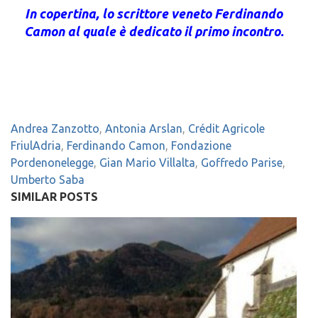
In copertina, lo scrittore veneto Ferdinando
Camon al quale è dedicato il primo incontro.
Andrea Zanzotto
,
Antonia Arslan
,
Crédit Agricole
FriulAdria
,
Ferdinando Camon
,
Fondazione
Pordenonelegge
,
Gian Mario Villalta
,
Goffredo Parise
,
Umberto Saba
SIMILAR POSTS