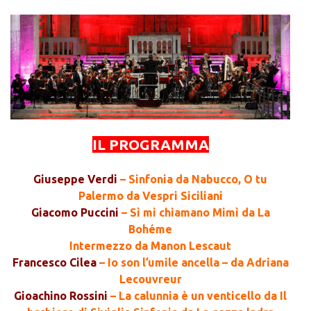
IL PROGRAMMA
Giuseppe Verdi
– Sinfonia da Nabucco, O tu
Palermo da Vespri Siciliani
Giacomo Puccini
– Sì mi chiamano Mimì da La
Bohéme
Intermezzo da Manon Lescaut
Francesco Cilea
– Io son l’umile ancella – da Adriana
Lecouvreur
Gioachino Rossini
– La calunnia è un venticello da Il