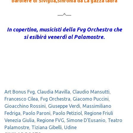
barbiere di Siviglia,Sinfonia da La gazza ladra
—^—
In copertina, musicisti della Fvg Orchestra che
si esibirà venerdì al Palamostre.
Art Bonus Fvg
,
Claudia Mavilla
,
Claudio Mansutti
,
Francesco Cilea
,
Fvg Orchestra
,
Giacomo Puccini
,
Gioacchino Rossini
,
Giuseppe Verdi
,
Massimiliano
Fedriga
,
Paolo Paroni
,
Paolo Petiziol
,
Regione Friuli
Venezia Giulia
,
Regione FVG
,
Simone D'Eusanio
,
Teatro
Palamostre
,
Tiziana Gibelli
,
Udine