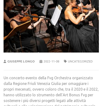
GIUSEPPE LONGO
2022-11-08
UNCATEGORIZED
Un concerto evento della Fvg Orchestra organizzato
dalla Regione Friuli Venezia Giulia per omaggiare i
propri mecenati, ovvero coloro che, tra il 2020 e il 2022,
hanno utilizzato lo strumento dell’Art Bonus Fvg per
sostenere i più diversi progetti legati alle attività