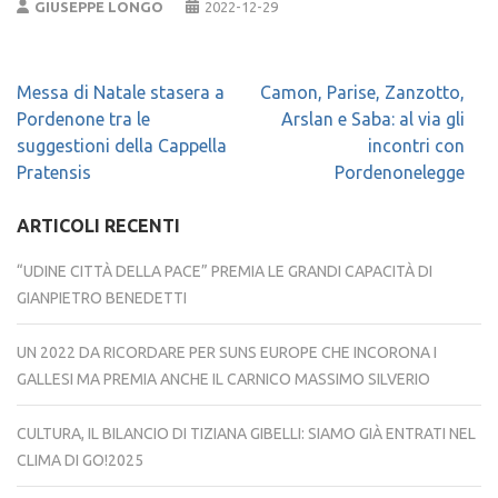
GIUSEPPE LONGO
2022-12-29
Navigazione
Messa di Natale stasera a
Camon, Parise, Zanzotto,
articoli
Pordenone tra le
Arslan e Saba: al via gli
suggestioni della Cappella
incontri con
Pratensis
Pordenonelegge
ARTICOLI RECENTI
“UDINE CITTÀ DELLA PACE” PREMIA LE GRANDI CAPACITÀ DI
GIANPIETRO BENEDETTI
UN 2022 DA RICORDARE PER SUNS EUROPE CHE INCORONA I
GALLESI MA PREMIA ANCHE IL CARNICO MASSIMO SILVERIO
CULTURA, IL BILANCIO DI TIZIANA GIBELLI: SIAMO GIÀ ENTRATI NEL
CLIMA DI GO!2025