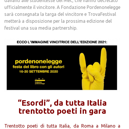
davanti alle studentesse del Mec, che hanno decretato
ufficialmente il vincitore. A Fondazione Pordenonelegge
sarà consegnata la targa del vincitore e TrovaFestival
metterà a disposizione per la prossima edizione del
festival una sua media partnership.
“Esordi”, da tutta Italia
trentotto poeti in gara
Trentotto poeti di tutta Italia, da Roma a Milano a