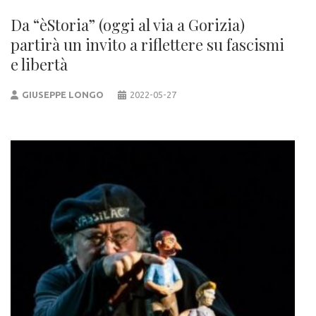
Da “èStoria” (oggi al via a Gorizia)
partirà un invito a riflettere su fascismi
e libertà
GIUSEPPE LONGO
2022-05-27