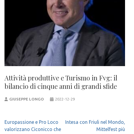
Attività produttive e Turismo in Fvg: il
bilancio di cinque anni di grandi sfide
GIUSEPPE LONGO
2022-12-29
Navigazione
Europassione e Pro Loco
Intesa con Friuli nel Mondo,
articoli
valorizzano Ciconicco che
Mittelfest più