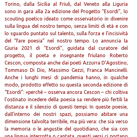
Torino, dalla Sicilia al Friuli, dal Veneto alla Liguria
sono in gara alla 2a edizione del Progetto “Esordi”, lo
scouting poetico ideato come osservatorio in divenire
sulla lingua del nostro tempo, senza limiti di età e con
lo sguardo puntato sul talento, sulla forza e l’incisività
del “fare poesia” nel nostro tempo. Lo annuncia la
Giuria 2021 di “Esordi”, guidata dal curatore del
progetto, il poeta e insegnante friulano Roberto
Cescon, composta anche dai poeti Azzurra D’Agostino,
Tommaso Di Dio, Massimo Gezzi, Franca Mancinelli.
Anche i lunghi mesi di pandemia hanno, in qualche
modo, prodotto effetto su questa seconda edizione di
“Esordi”: «perché – osserva ancora Cescon – chi coltiva
l’ostinato incedere della poesia sa rendere più fertili la
distanza e il silenzio di questi tempi. In queste poesie,
dall’interno dei nostri spazi, possiamo abitare una
dimensione talvolta terribile, ma più vera: che sia verso
la memoria o le angustie del quotidiano, che sia con
una lingua interrotta o cantata, questi versi ci portano