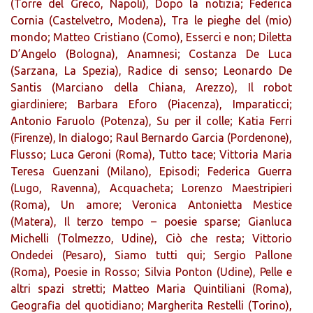
(Torre del Greco, Napoli), Dopo la notizia; Federica
Cornia (Castelvetro, Modena), Tra le pieghe del (mio)
mondo; Matteo Cristiano (Como), Esserci e non; Diletta
D’Angelo (Bologna), Anamnesi; Costanza De Luca
(Sarzana, La Spezia), Radice di senso; Leonardo De
Santis (Marciano della Chiana, Arezzo), Il robot
giardiniere; Barbara Eforo (Piacenza), Imparaticci;
Antonio Faruolo (Potenza), Su per il colle; Katia Ferri
(Firenze), In dialogo; Raul Bernardo Garcia (Pordenone),
Flusso; Luca Geroni (Roma), Tutto tace; Vittoria Maria
Teresa Guenzani (Milano), Episodi; Federica Guerra
(Lugo, Ravenna), Acquacheta; Lorenzo Maestripieri
(Roma), Un amore; Veronica Antonietta Mestice
(Matera), Il terzo tempo – poesie sparse; Gianluca
Michelli (Tolmezzo, Udine), Ciò che resta; Vittorio
Ondedei (Pesaro), Siamo tutti qui; Sergio Pallone
(Roma), Poesie in Rosso; Silvia Ponton (Udine), Pelle e
altri spazi stretti; Matteo Maria Quintiliani (Roma),
Geografia del quotidiano; Margherita Restelli (Torino),