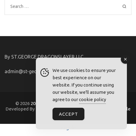
Search
for:
By ST.GEORGE.DRAGONSLAYER LLC
We use cookies to ensure your
admin@st-george-dragonslayer.com
best experience on our
website. If you continue using
our website, we'll assume you
agree to our
cookie policy
© 2026
2021-22.FriuliVG.com
. Metro Magazine Pro |
Developed By
Rara Theme
. Powered by
WordPress
.
Regole
ACCEPT
Regole