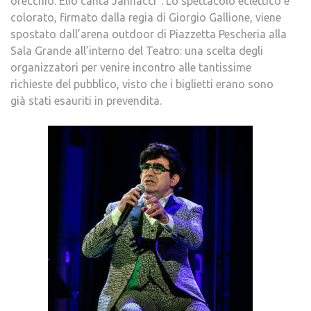
orecchio: Elio canta Jannacci”. Lo spettacolo eclettico e
colorato, firmato dalla regia di Giorgio Gallione, viene
spostato dall’arena outdoor di Piazzetta Pescheria alla
Sala Grande all’interno del Teatro: una scelta degli
organizzatori per venire incontro alle tantissime
richieste del pubblico, visto che i biglietti erano sono
già stati esauriti in prevendita.