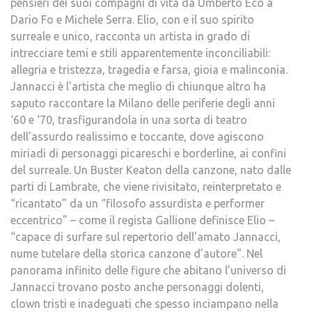
pensieri dei suoi compagni di vita da Umberto Eco a
Dario Fo e Michele Serra. Elio, con e il suo spirito
surreale e unico, racconta un artista in grado di
intrecciare temi e stili apparentemente inconciliabili:
allegria e tristezza, tragedia e farsa, gioia e malinconia.
Jannacci è l’artista che meglio di chiunque altro ha
saputo raccontare la Milano delle periferie degli anni
‘60 e ‘70, trasfigurandola in una sorta di teatro
dell’assurdo realissimo e toccante, dove agiscono
miriadi di personaggi picareschi e borderline, ai confini
del surreale. Un Buster Keaton della canzone, nato dalle
parti di Lambrate, che viene rivisitato, reinterpretato e
“ricantato” da un “filosofo assurdista e performer
eccentrico” – come il regista Gallione definisce Elio –
“capace di surfare sul repertorio dell’amato Jannacci,
nume tutelare della storica canzone d’autore”. Nel
panorama infinito delle figure che abitano l’universo di
Jannacci trovano posto anche personaggi dolenti,
clown tristi e inadeguati che spesso inciampano nella