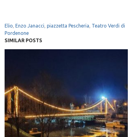
Elio
,
Enzo Janacci
,
piazzetta Pescheria
,
Teatro Verdi di
Pordenone
SIMILAR POSTS