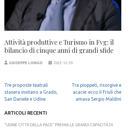
Attività produttive e Turismo in Fvg: il
bilancio di cinque anni di grandi sfide
GIUSEPPE LONGO
2022-12-29
Navigazione
Tre proposte teatrali
Tra pioppeti, risorgive e
articoli
stasera invitano a Grado,
acacie: ecco il Friuli che
San Daniele e Udine
amava Sergio Maldini
ARTICOLI RECENTI
“UDINE CITTÀ DELLA PACE” PREMIA LE GRANDI CAPACITÀ DI