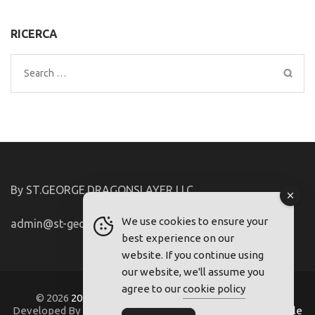
RICERCA
Search
for:
By ST.GEORGE.DRAGONSLAYER LLC
We use cookies to ensure your
admin@st-george-dragonslayer.com
best experience on our
website. If you continue using
our website, we'll assume you
agree to our
cookie policy
© 2026
2021-22.FriuliVG.com
. Metro Magazine Pro |
Developed By
Rara Theme
. Powered by
WordPress
.
Regole