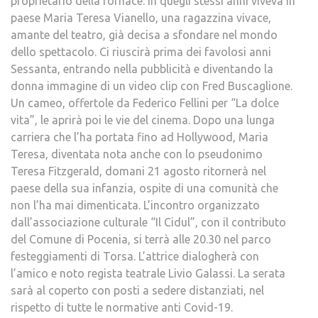
proprietario della fornace. In quegli stessi anni viveva in
paese Maria Teresa Vianello, una ragazzina vivace,
amante del teatro, già decisa a sfondare nel mondo
dello spettacolo. Ci riuscirà prima dei favolosi anni
Sessanta, entrando nella pubblicità e diventando la
donna immagine di un video clip con Fred Buscaglione.
Un cameo, offertole da Federico Fellini per “La dolce
vita”, le aprirà poi le vie del cinema. Dopo una lunga
carriera che l’ha portata fino ad Hollywood, Maria
Teresa, diventata nota anche con lo pseudonimo
Teresa Fitzgerald, domani 21 agosto ritornerà nel
paese della sua infanzia, ospite di una comunità che
non l’ha mai dimenticata. L’incontro organizzato
dall’associazione culturale “Il Cidul”, con il contributo
del Comune di Pocenia, si terrà alle 20.30 nel parco
festeggiamenti di Torsa. L’attrice dialogherà con
l’amico e noto regista teatrale Livio Galassi. La serata
sarà al coperto con posti a sedere distanziati, nel
rispetto di tutte le normative anti Covid-19.