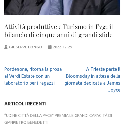
Attività produttive e Turismo in Fvg: il
bilancio di cinque anni di grandi sfide
GIUSEPPE LONGO
2022-12-29
Navigazione
Pordenone, ritorna la prosa
A Trieste parte il
articoli
al Verdi Estate con un
Bloomsday in attesa della
laboratorio per i ragazzi
giornata dedicata a James
Joyce
ARTICOLI RECENTI
“UDINE CITTÀ DELLA PACE” PREMIA LE GRANDI CAPACITÀ DI
GIANPIETRO BENEDETTI