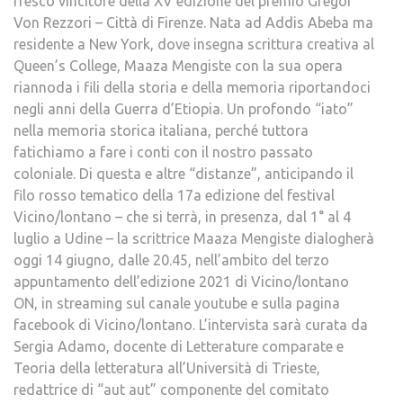
fresco vincitore della XV edizione del premio Gregor
Von Rezzori – Città di Firenze. Nata ad Addis Abeba ma
residente a New York, dove insegna scrittura creativa al
Queen’s College, Maaza Mengiste con la sua opera
riannoda i fili della storia e della memoria riportandoci
negli anni della Guerra d’Etiopia. Un profondo “iato”
nella memoria storica italiana, perché tuttora
fatichiamo a fare i conti con il nostro passato
coloniale. Di questa e altre “distanze”, anticipando il
filo rosso tematico della 17a edizione del festival
Vicino/lontano – che si terrà, in presenza, dal 1° al 4
luglio a Udine – la scrittrice Maaza Mengiste dialogherà
oggi 14 giugno, dalle 20.45, nell’ambito del terzo
appuntamento dell’edizione 2021 di Vicino/lontano
ON, in streaming sul canale youtube e sulla pagina
facebook di Vicino/lontano. L’intervista sarà curata da
Sergia Adamo, docente di Letterature comparate e
Teoria della letteratura all’Università di Trieste,
redattrice di “aut aut” componente del comitato