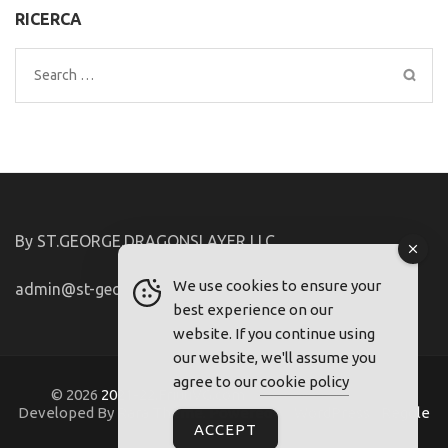
RICERCA
Search
for:
By ST.GEORGE.DRAGONSLAYER LLC
We use cookies to ensure your
admin@st-george-dragonslayer.com
best experience on our
website. If you continue using
our website, we'll assume you
agree to our
cookie policy
© 2026
2021-22.FriuliVG.com
. Metro Magazine Pro |
Developed By
Rara Theme
. Powered by
WordPress
.
Regole
ACCEPT