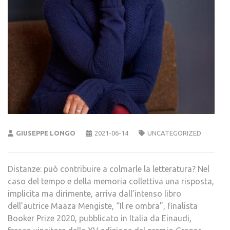
GIUSEPPE LONGO
2021-06-14
UNCATEGORIZED
Distanze: può contribuire a colmarle la letteratura? Nel
caso del tempo e della memoria collettiva una risposta,
implicita ma dirimente, arriva dall’intenso libro
dell’autrice Maaza Mengiste, “Il re ombra”, finalista
Booker Prize 2020, pubblicato in Italia da Einaudi,