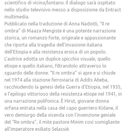
scientifico di vicino/lontano. Il dialogo sarà ospitato
nello studio televisivo messo a disposizione da Entract
multimedia.
Pubblicato nella traduzione di Anna Nadotti, “Il re
ombra” di Maaza Mengiste è una potente narrazione
storica, un romanzo forte, originale e appassionante
che riporta alla tragedia dell’invasione italiana
dell’Etiopia e alla resistenza eroica di un popolo.
L’autrice adotta un duplice spicchio visuale, quello
etiope e quello italiano, filtrandolo attraverso lo
sguardo delle donne. “Il re ombra” si apre e si chiude
nel 1974 alla stazione ferroviaria di Addis Abeba,
racchiudendo la genesi della Guerra d’Etiopia, nel 1935,
e l’epilogo vittorioso della resistenza etiope nel 1941, in
una narrazione polifonica. È Hirut, giovane donna
orfana entrata nella casa del capo guerriero Kidane, il
vero demiurgo della vicenda con l’invenzione geniale
del “Re ombra”, il mite pastore Minim così somigliante
all’imperatore esiliato Selassié.