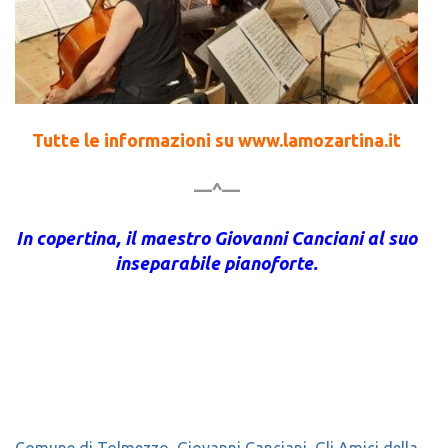
Tutte le informazioni su www.lamozartina.it
—^—
In copertina, il maestro Giovanni Canciani al suo
inseparabile pianoforte.
Comune di Tolmezzo
,
Giovanni Canciani
,
Gli Amici della