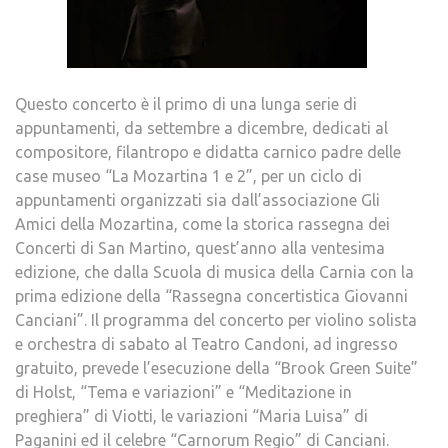
Questo concerto è il primo di una lunga serie di
appuntamenti, da settembre a dicembre, dedicati al
compositore, filantropo e didatta carnico padre delle
case museo “La Mozartina 1 e 2”, per un ciclo di
appuntamenti organizzati sia dall’associazione Gli
Amici della Mozartina, come la storica rassegna dei
Concerti di San Martino, quest’anno alla ventesima
edizione, che dalla Scuola di musica della Carnia con la
prima edizione della “Rassegna concertistica Giovanni
Canciani”. Il programma del concerto per violino solista
e orchestra di sabato al Teatro Candoni, ad ingresso
gratuito, prevede l’esecuzione della “Brook Green Suite”
di Holst, “Tema e variazioni” e “Meditazione in
preghiera” di Viotti, le variazioni “Maria Luisa” di
Paganini ed il celebre “Carnorum Regio” di Canciani.