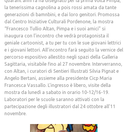
quarant’anni fa ha disegnato per la prima volta Pimpa,
la tenerissima cagnolina a pois rossi amata da tante
generazioni di bamnbini, e dai loro genitori. Promossa
dal Centro Iniziative Culturali Pordenone, la mostra
“Francesco Tullio Altan, Pimpa e i suoi amici” si
inaugura con l’incontro che vedrà protagonista il
geniale cartoonist, a tu per tu con le sue giovani lettrici
e i giovani lettori. All’incontro farà seguito la vernice del
percorso espositivo allestito negli spazi della Galleria
Sagittaria, visitabile fino al 27 novembre. Interverranno,
con Altan, i curatori di Sentieri Illustrati Silvia Pignat e
Angelo Bertani, assieme alla presidente Cicp Maria
Francesca Vassallo. L’ingresso è libero, visite della
mostra da lunedì a sabato in orario 10-12/16-19.
Laboratori per le scuole saranno attivati con la
partecipazione degli illustratori dal 24 ottobre all’11
novembre.