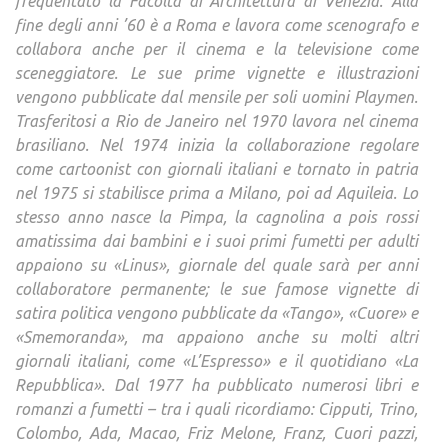
frequentato la Facoltà di Architettura di Venezia. Alla
fine degli anni ’60 è a Roma e lavora come scenografo e
collabora anche per il cinema e la televisione come
sceneggiatore. Le sue prime vignette e illustrazioni
vengono pubblicate dal mensile per soli uomini Playmen.
Trasferitosi a Rio de Janeiro nel 1970 lavora nel cinema
brasiliano. Nel 1974 inizia la collaborazione regolare
come cartoonist con giornali italiani e tornato in patria
nel 1975 si stabilisce prima a Milano, poi ad Aquileia. Lo
stesso anno nasce la Pimpa, la cagnolina a pois rossi
amatissima dai bambini e i suoi primi fumetti per adulti
appaiono su «Linus», giornale del quale sarà per anni
collaboratore permanente; le sue famose vignette di
satira politica vengono pubblicate da «Tango», «Cuore» e
«Smemoranda», ma appaiono anche su molti altri
giornali italiani, come «L’Espresso» e il quotidiano «La
Repubblica». Dal 1977 ha pubblicato numerosi libri e
romanzi a fumetti – tra i quali ricordiamo: Cipputi, Trino,
Colombo, Ada, Macao, Friz Melone, Franz, Cuori pazzi,