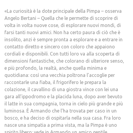
«La curiosità è la dote principale della Pimpa – osserva
Angelo Bertani – Quella che le permette di scoprire di
volta in volta nuove cose, di esplorare nuovi mondi, di
farsi tanti nuovi amici. Non ha certo paura di ciò che è
insolito, anzi è sempre pronta a esplorare e a entrare in
contatto diretto e sincero con coloro che appaiono
cordiali e disponibili. Con tutti loro va alla scoperta di
dimensioni fantastiche, che colorano di ulteriore senso,
e più profondo, la realtà, anche quella minima e
quotidiana: così una vecchia poltrona l’accoglie per
raccontarle una fiaba, il frigorifero le prepara la
colazione, il cavallino di una giostra vince con lei una
gara all’ippodromo e la placida luna, dopo aver bevuto
il latte in sua compagnia, torna in cielo più grande e più
luminosa. È Armando che l’ha trovata per caso in un
bosco, e ha deciso di ospitarla nella sua casa. Fra loro
nasce una simpatia a prima vista, ma la Pimpa è uno
spirito libero: vede in Armando un amico gentile,