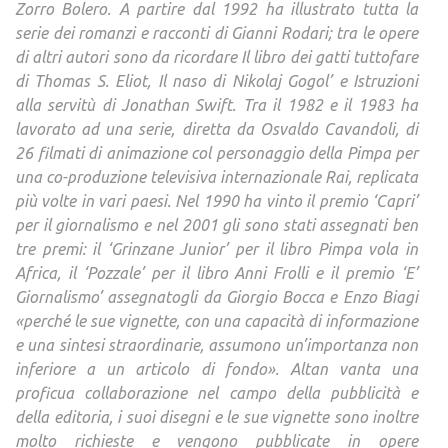
Zorro Bolero. A partire dal 1992 ha illustrato tutta la
serie dei romanzi e racconti di Gianni Rodari; tra le opere
di altri autori sono da ricordare Il libro dei gatti tuttofare
di Thomas S. Eliot, Il naso di Nikolaj Gogol’ e Istruzioni
alla servitù di Jonathan Swift. Tra il 1982 e il 1983 ha
lavorato ad una serie, diretta da Osvaldo Cavandoli, di
26 filmati di animazione col personaggio della Pimpa per
una co-produzione televisiva internazionale Rai, replicata
più volte in vari paesi. Nel 1990 ha vinto il premio ‘Capri’
per il giornalismo e nel 2001 gli sono stati assegnati ben
tre premi: il ‘Grinzane Junior’ per il libro Pimpa vola in
Africa, il ‘Pozzale’ per il libro Anni Frolli e il premio ‘E’
Giornalismo’ assegnatogli da Giorgio Bocca e Enzo Biagi
«perché le sue vignette, con una capacità di informazione
e una sintesi straordinarie, assumono un’importanza non
inferiore a un articolo di fondo». Altan vanta una
proficua collaborazione nel campo della pubblicità e
della editoria, i suoi disegni e le sue vignette sono inoltre
molto richieste e vengono pubblicate in opere