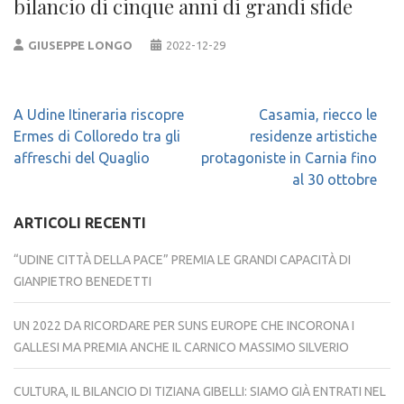
bilancio di cinque anni di grandi sfide
GIUSEPPE LONGO
2022-12-29
Navigazione
A Udine Itineraria riscopre
Casamia, riecco le
articoli
Ermes di Colloredo tra gli
residenze artistiche
affreschi del Quaglio
protagoniste in Carnia fino
al 30 ottobre
ARTICOLI RECENTI
“UDINE CITTÀ DELLA PACE” PREMIA LE GRANDI CAPACITÀ DI
GIANPIETRO BENEDETTI
UN 2022 DA RICORDARE PER SUNS EUROPE CHE INCORONA I
GALLESI MA PREMIA ANCHE IL CARNICO MASSIMO SILVERIO
CULTURA, IL BILANCIO DI TIZIANA GIBELLI: SIAMO GIÀ ENTRATI NEL