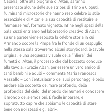
Galleria, oltre alla biografia di Altan, saranno
presentate alcune delle sue stripes di Trino e Cipputi,
fulminanti microstorie che hanno reso celebre lo stile
essenziale e di Altan e la sua capacità di restituire le
‘humanae res’, formato vignetta. Infine negli spazi della
Sala Zuzzi entriamo nel laboratorio creativo di Altan:
su una parete viene esposta la celebre storia in cui
Armando scopre la Pimpa fra le fronde di un cespuglio,
nella stessa sala troveremo alcuni storyboard, le tavole
originali e una sequenza visuale della “filiera” dei
fumetti di Altan, il processo che dal bozzetto conduce
alla tavola. «Grazie Altan, per essere un vero amico di
tanti bambini e adulti – commenta Maria Francesca
Vassallo – Con l’entusiasmo dei suoi personaggi è bello
andare alla scoperta del mare profondo, della
profondità del cielo, del mondo dei numeri e conoscere
il mondo delle emozioni. È facile imparare, e
soprattutto capire che abbiamo le capacità di stare
bene con noi stessi e gli altri».