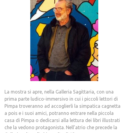
La mostra si apre, nella Galleria Sagittaria, con una
prima parte ludico-immersivo in cui i piccoli lettori di
Pimpa troveranno ad accoglierli la simpatica cagnetta
a pois e i suoi amici, potranno entrare nella piccola
casa di Pimpa o dedicarsi alla lettura dei libri illustrati
che la vedono protagonista. Nell’atrio che precede la