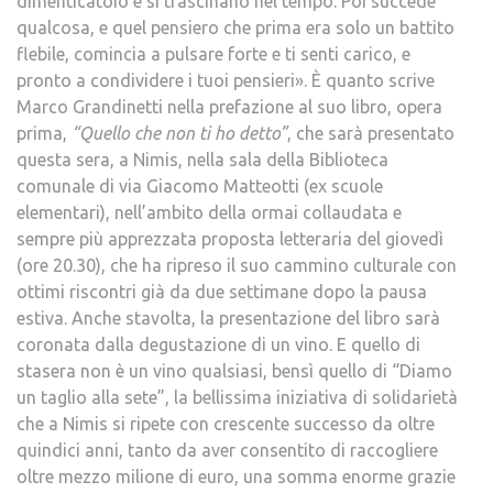
dimenticatoio e si trascinano nel tempo. Poi succede
qualcosa, e quel pensiero che prima era solo un battito
flebile, comincia a pulsare forte e ti senti carico, e
pronto a condividere i tuoi pensieri». È quanto scrive
Marco Grandinetti nella prefazione al suo libro, opera
prima,
“Quello che non ti ho detto”
, che sarà presentato
questa sera, a Nimis, nella sala della Biblioteca
comunale di via Giacomo Matteotti (ex scuole
elementari), nell’ambito della ormai collaudata e
sempre più apprezzata proposta letteraria del giovedì
(ore 20.30), che ha ripreso il suo cammino culturale con
ottimi riscontri già da due settimane dopo la pausa
estiva. Anche stavolta, la presentazione del libro sarà
coronata dalla degustazione di un vino. E quello di
stasera non è un vino qualsiasi, bensì quello di “Diamo
un taglio alla sete”, la bellissima iniziativa di solidarietà
che a Nimis si ripete con crescente successo da oltre
quindici anni, tanto da aver consentito di raccogliere
oltre mezzo milione di euro, una somma enorme grazie