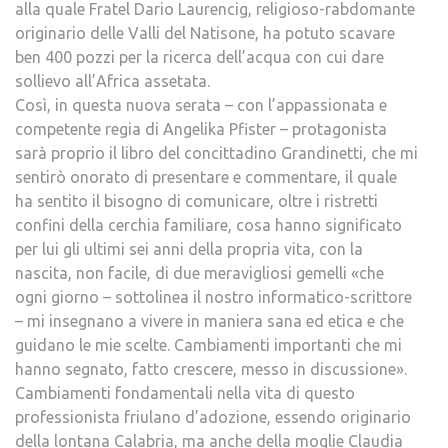
alla quale Fratel Dario Laurencig, religioso-rabdomante
originario delle Valli del Natisone, ha potuto scavare
ben 400 pozzi per la ricerca dell’acqua con cui dare
sollievo all’Africa assetata.
Così, in questa nuova serata – con l’appassionata e
competente regia di Angelika Pfister – protagonista
sarà proprio il libro del concittadino Grandinetti, che mi
sentirò onorato di presentare e commentare, il quale
ha sentito il bisogno di comunicare, oltre i ristretti
confini della cerchia familiare, cosa hanno significato
per lui gli ultimi sei anni della propria vita, con la
nascita, non facile, di due meravigliosi gemelli «che
ogni giorno – sottolinea il nostro informatico-scrittore
– mi insegnano a vivere in maniera sana ed etica e che
guidano le mie scelte. Cambiamenti importanti che mi
hanno segnato, fatto crescere, messo in discussione».
Cambiamenti fondamentali nella vita di questo
professionista friulano d’adozione, essendo originario
della lontana Calabria, ma anche della moglie Claudia