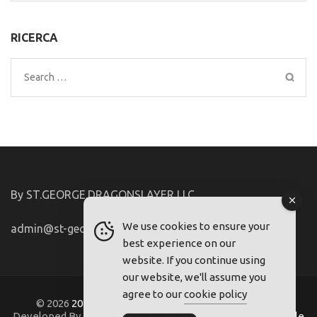
RICERCA
Search
for:
By ST.GEORGE.DRAGONSLAYER LLC
We use cookies to ensure your
admin@st-george-dragonslayer.com
best experience on our
website. If you continue using
our website, we'll assume you
agree to our
cookie policy
© 2026
2021-22.FriuliVG.com
. Metro Magazine Pro |
Developed By
Rara Theme
. Powered by
WordPress
.
Regole