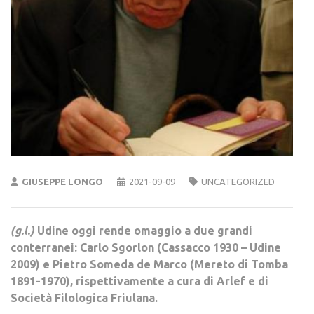
GIUSEPPE LONGO
2021-09-09
UNCATEGORIZED
(g.l.)
Udine oggi rende omaggio a due grandi
conterranei: Carlo Sgorlon (Cassacco 1930 – Udine
2009) e Pietro Someda de Marco (Mereto di Tomba
1891-1970), rispettivamente a cura di Arlef e di
Società Filologica Friulana.