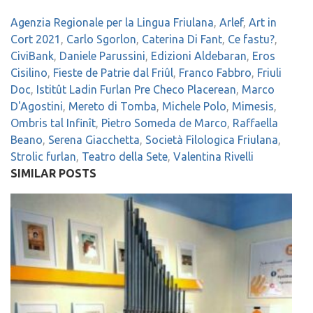
Agenzia Regionale per la Lingua Friulana
,
Arlef
,
Art in
Cort 2021
,
Carlo Sgorlon
,
Caterina Di Fant
,
Ce fastu?
,
CiviBank
,
Daniele Parussini
,
Edizioni Aldebaran
,
Eros
Cisilino
,
Fieste de Patrie dal Friûl
,
Franco Fabbro
,
Friuli
Doc
,
Istitût Ladin Furlan Pre Checo Placerean
,
Marco
D'Agostini
,
Mereto di Tomba
,
Michele Polo
,
Mimesis
,
Ombris tal Infinît
,
Pietro Someda de Marco
,
Raffaella
Beano
,
Serena Giacchetta
,
Società Filologica Friulana
,
Strolic furlan
,
Teatro della Sete
,
Valentina Rivelli
SIMILAR POSTS