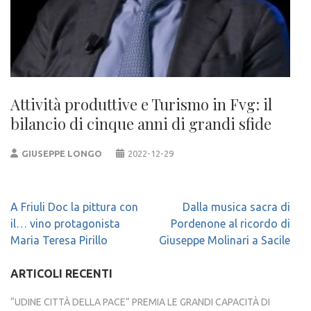
Attività produttive e Turismo in Fvg: il
bilancio di cinque anni di grandi sfide
GIUSEPPE LONGO
2022-12-29
Navigazione
A Friuli Doc la pittura con
Dalla musica sacra di
articoli
il… vino protagonista
Pordenone al ricordo di
Maria Teresa Pirillo
Giuseppe Molinari a Sacile
ARTICOLI RECENTI
“UDINE CITTÀ DELLA PACE” PREMIA LE GRANDI CAPACITÀ DI