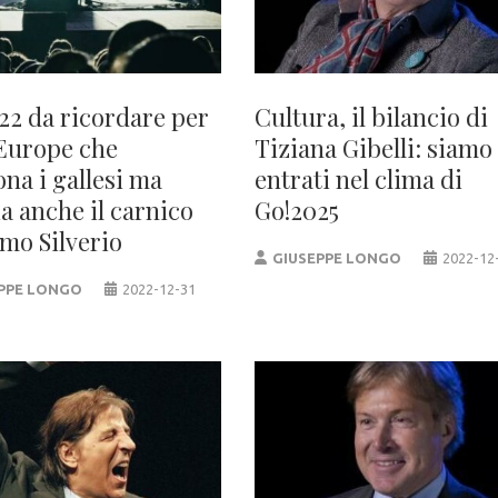
22 da ricordare per
Cultura, il bilancio di
Europe che
Tiziana Gibelli: siamo
ona i gallesi ma
entrati nel clima di
a anche il carnico
Go!2025
mo Silverio
GIUSEPPE LONGO
2022-12
PPE LONGO
2022-12-31