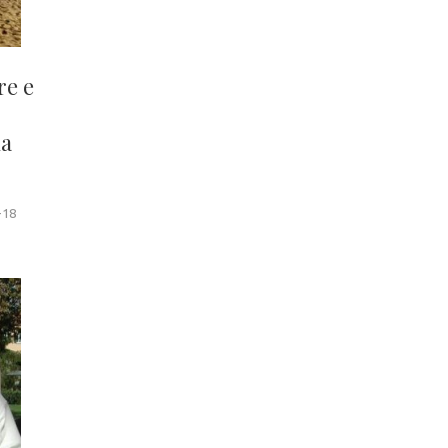
re e
da
-18