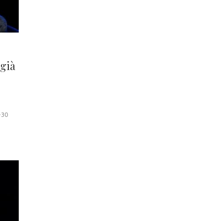
 già
-30