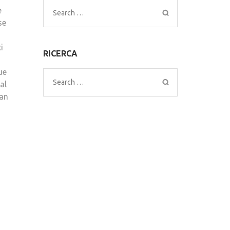
e
Search
se
for:
i
RICERCA
ue
Search
al
for:
Pan