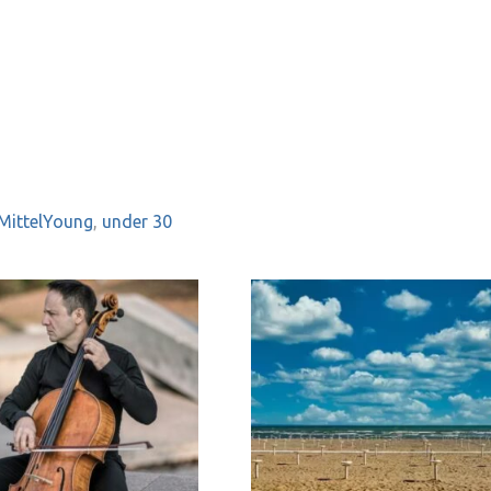
MittelYoung
,
under 30