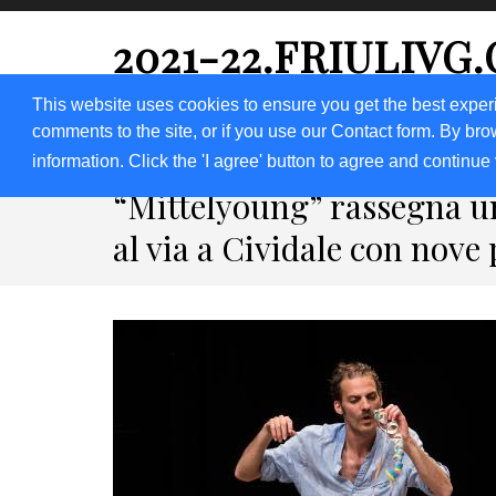
2021-22.FRIULIVG
#Cultura #Turismo #Eventi #Territorio-FVG
This website uses cookies to ensure you get the best exper
comments to the site, or if you use our Contact form. By bro
HOME 2023
2020
2019
2018
information. Click the 'I agree' button to agree and continue 
“Mittelyoung” rassegna u
al via a Cividale con nove