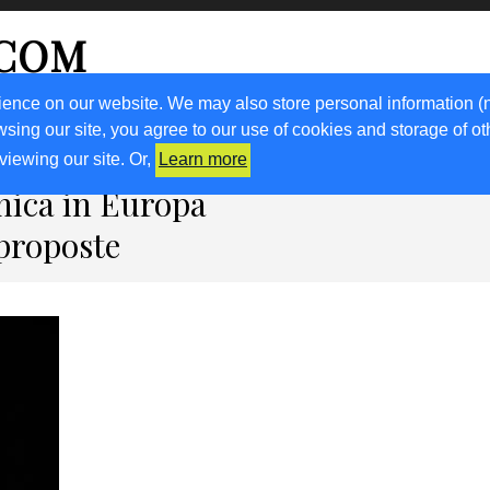
.COM
ience on our website. We may also store personal information (
wsing our site, you agree to our use of cookies and storage of o
RICETTE
KM0
VIGNETO FVG
FRIULIVG.IT
LIBRI
viewing our site. Or,
Learn more
nica in Europa
 proposte