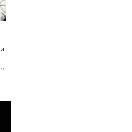
i
 a
-25