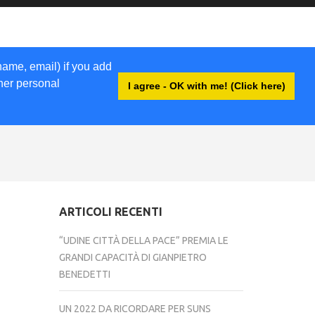
name, email) if you add
ther personal
I agree - OK with me! (Click here)
ACCEDI
ARTICOLI RECENTI
“UDINE CITTÀ DELLA PACE” PREMIA LE
GRANDI CAPACITÀ DI GIANPIETRO
BENEDETTI
UN 2022 DA RICORDARE PER SUNS