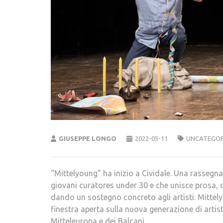
GIUSEPPE LONGO
2022-05-11
UNCATEGOR
“Mittelyoung” ha inizio a Cividale. Una rassegna
giovani curatores under 30 e che unisce prosa, 
dando un sostegno concreto agli artisti. Mittel
finestra aperta sulla nuova generazione di artisti
Mitteleuropa e dei Balcani.