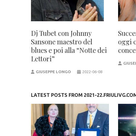
Dj Tubet con Johnny
Succe
Sansone maestro del
oggi 
blues e poi alla “Notte dei
conce
Lettori”
GIUSE
GIUSEPPE LONGO
2022-06-08
LATEST POSTS FROM 2021-22.FRIULIVG.CO