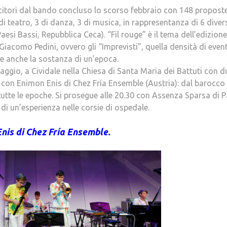
incitori dal bando concluso lo scorso febbraio con 148 propost
di teatro, 3 di danza, 3 di musica, in rappresentanza di 6 diver
Paesi Bassi, Repubblica Ceca). “Fil rouge” è il tema dell’edizione
 Giacomo Pedini, ovvero gli “Imprevisti”, quella densità di event
e anche la sostanza di un’epoca.
ggio, a Cividale nella Chiesa di Santa Maria dei Battuti con d
a con Enimon Enis di Chez Fría Ensemble (Austria): dal barocco 
i tutte le epoche. Si prosegue alle 20.30 con Assenza Sparsa di 
i un’esperienza nelle corsie di ospedale.
nis di Chez Fría Ensemble.