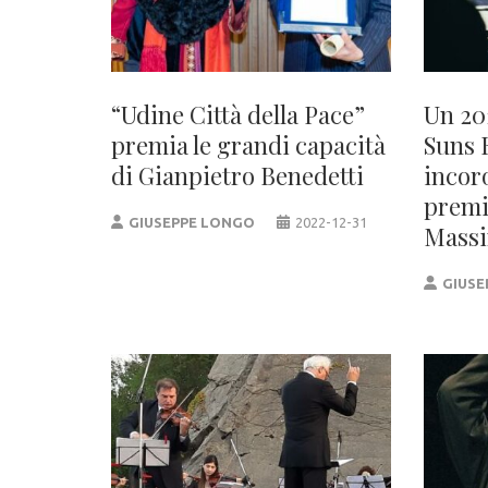
“Udine Città della Pace”
Un 20
premia le grandi capacità
Suns 
di Gianpietro Benedetti
incor
premi
GIUSEPPE LONGO
2022-12-31
Massi
GIUSE