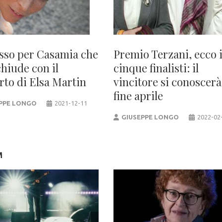
sso per Casamia che
Premio Terzani, ecco 
chiude con il
cinque finalisti: il
rto di Elsa Martin
vincitore si conoscerà
fine aprile
PPE LONGO
2021-12-11
GIUSEPPE LONGO
2022-02
M