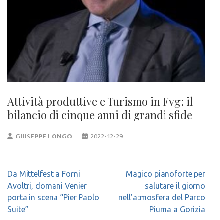
Attività produttive e Turismo in Fvg: il
bilancio di cinque anni di grandi sfide
GIUSEPPE LONGO
2022-12-29
Navigazione
Da Mittelfest a Forni
Magico pianoforte per
articoli
Avoltri, domani Venier
salutare il giorno
porta in scena “Pier Paolo
nell’atmosfera del Parco
Suite”
Piuma a Gorizia