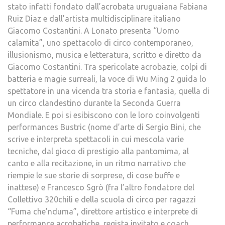
stato infatti fondato dall’acrobata uruguaiana Fabiana
Ruiz Diaz e dall’artista multidisciplinare italiano
Giacomo Costantini. A Lonato presenta “Uomo
calamita”, uno spettacolo di circo contemporaneo,
illusionismo, musica e letteratura, scritto e diretto da
Giacomo Costantini. Tra spericolate acrobazie, colpi di
batteria e magie surreali, la voce di Wu Ming 2 guida lo
spettatore in una vicenda tra storia e fantasia, quella di
un circo clandestino durante la Seconda Guerra
Mondiale. E poi si esibiscono con le loro coinvolgenti
performances Bustric (nome d’arte di Sergio Bini, che
scrive e interpreta spettacoli in cui mescola varie
tecniche, dal gioco di prestigio alla pantomima, al
canto e alla recitazione, in un ritmo narrativo che
riempie le sue storie di sorprese, di cose buffe e
inattese) e Francesco Sgrò (fra l’altro fondatore del
Collettivo 320chili e della scuola di circo per ragazzi
“Fuma che’nduma”, direttore artistico e interprete di
performance acrobatiche, regista invitato e coach