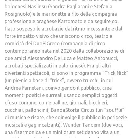
bolognesi Nasiinsu (Sandra Pagliarani e Stefania
Rosignuolo) e le marionette a filo della compagnia
professionale praghese Karromato e da seguire col
fiato sospeso le acrobazie dal ritmo incessante e dal
forte impatto visivo che uniscono circo, teatro e
comicità dei DuoPiGreco (compagnia di circo
contemporaneo nata nel 2020 dalla collaborazione di
due amici Alessandro De Luca e Matteo Antonucci,
acrobati specializzati in palo cinese). Fra gli altri
divertenti spettacoli, ci sono in programma “Trick Nick”
(un pic-nic a base di “trick”, ovvero trucchi, in cui
Andrea Farnetani, coinvolgendo il pubblico, crea
momenti poetici e surreali usando semplici oggetti
d’uso comune, come palline, giornali, bicchieri,
cucchiai, palloncini), BandaStorta Circus (un “soufflé”
di musica e risate, che coinvolge il pubblico in peripezie
musicali e gag incalzanti), Wunder Tandem (due voci,
una fisarmonica e un mini drum set danno vita a un