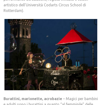
artistico dell’Università Codarts Circus School di
Rotterdam).
Burattini, marionette, acrobazie
– Magici per bambini
e adulti sono i burattini a guanto “al femminile” delle