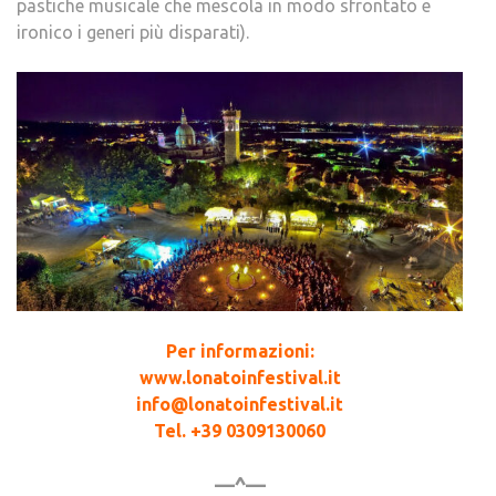
pastiche musicale che mescola in modo sfrontato e
ironico i generi più disparati).
Per informazioni:
www.lonatoinfestival.it
info@lonatoinfestival.it
Tel. +39 0309130060
—^—