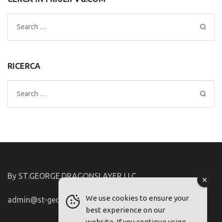
Search
for:
RICERCA
Search
for:
By ST.GEORGE.DRAGONSLAYER LLC
We use cookies to ensure your
admin@st-george-dragonslayer.com
best experience on our
website. If you continue using