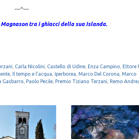
—^—
 Magnason tra i ghiacci della sua Islanda.
erzani
,
Carla Nicolini
,
Castello di Udine
,
Enza Campino
,
Ettore
iente
,
Il tempo e l’acqua
,
Iperborea
,
Marco Del Corona
,
Marco
a Gasbarro
,
Paolo Pecile
,
Premio Tiziano Terzani
,
Remo Andre