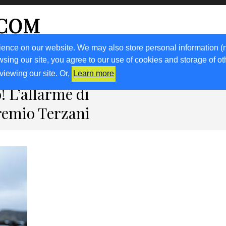
.COM
ience on our website. We may also store personal information (
wsing our site, you agree to our use of cookies and storage of o
RICETTE
KM0
VIGNETO FVG
FRIULIVG.IT
LIBRI
viewing our site. Or,
Learn more
! L’allarme di
remio Terzani