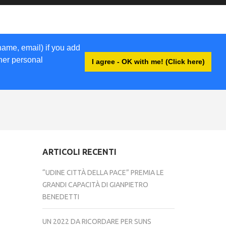
name, email) if you add
ther personal
I agree - OK with me! (Click here)
ACCEDI
ARTICOLI RECENTI
“UDINE CITTÀ DELLA PACE” PREMIA LE
GRANDI CAPACITÀ DI GIANPIETRO
BENEDETTI
UN 2022 DA RICORDARE PER SUNS