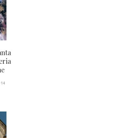
anta
eria
ne
-14