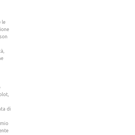
 le
zione
ason
tà,
he
o
olot,
ata di
emio
ente