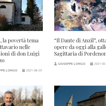
, la povertà tema
“Il Dante di Anzil”, ott
ttavario nelle
opere da oggi alla gall
sioni di don Luigi
Sagittaria di Pordeno
zo
GIUSEPPE LONGO
2021-05
PPE LONGO
2021-08-29