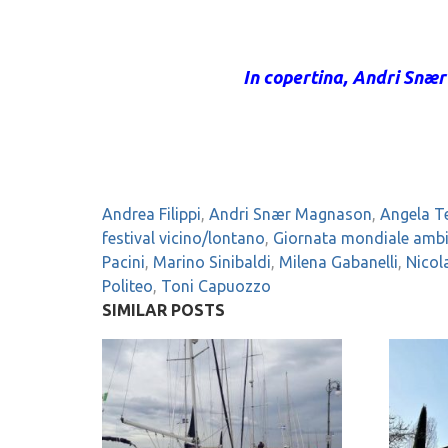
In copertina, Andri Snær
Andrea Filippi
,
Andri Snær Magnason
,
Angela T
festival vicino/lontano
,
Giornata mondiale amb
Pacini
,
Marino Sinibaldi
,
Milena Gabanelli
,
Nicol
Politeo
,
Toni Capuozzo
SIMILAR POSTS