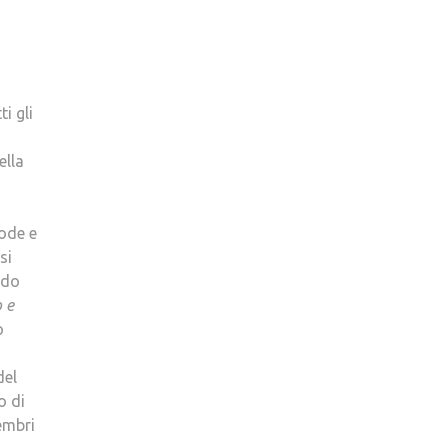
i gli
ella
mode e
si
odo
 e
o
del
o di
embri