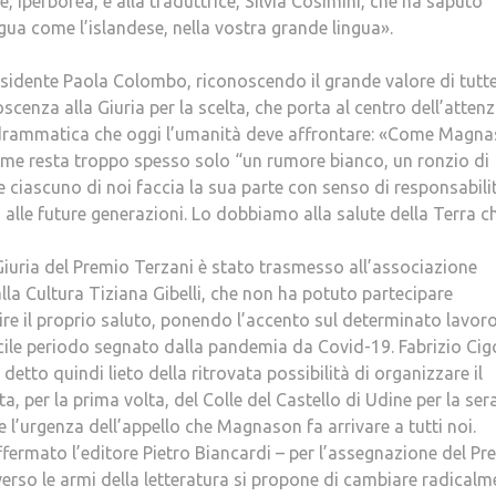
, Iperborea, e alla traduttrice, Silvia Cosimini, che ha saputo
lingua come l’islandese, nella vostra grande lingua».
sidente Paola Colombo, riconoscendo il grande valore di tutte
enza alla Giuria per la scelta, che porta al centro dell’atten
ù drammatica che oggi l’umanità deve affrontare: «Come Magn
larme resta troppo spesso solo “un rumore bianco, un ronzio di
 ciascuno di noi faccia la sua parte con senso di responsabili
alle future generazioni. Lo dobbiamo alla salute della Terra c
iuria del Premio Terzani è stato trasmesso all’associazione
la Cultura Tiziana Gibelli, che non ha potuto partecipare
re il proprio saluto, ponendo l’accento sul determinato lavor
icile periodo segnato dalla pandemia da Covid-19. Fabrizio Cig
detto quindi lieto della ritrovata possibilità di organizzare il
ta, per la prima volta, del Colle del Castello di Udine per la ser
l’urgenza dell’appello che Magnason fa arrivare a tutti noi.
ermato l’editore Pietro Biancardi – per l’assegnazione del Pr
averso le armi della letteratura si propone di cambiare radicalm