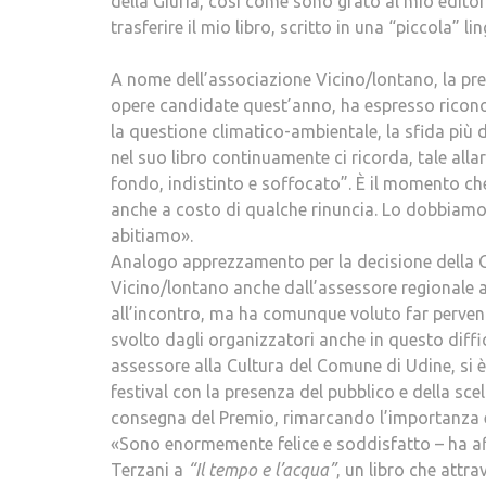
della Giuria, così come sono grato al mio editore
trasferire il mio libro, scritto in una “piccola” 
A nome dell’associazione Vicino/lontano, la pre
opere candidate quest’anno, ha espresso riconosc
la questione climatico-ambientale, la sfida pi
nel suo libro continuamente ci ricorda, tale al
fondo, indistinto e soffocato”. È il momento che
anche a costo di qualche rinuncia. Lo dobbiamo 
abitiamo».
Analogo apprezzamento per la decisione della G
Vicino/lontano anche dall’assessore regionale al
all’incontro, ma ha comunque voluto far perveni
svolto dagli organizzatori anche in questo diff
assessore alla Cultura del Comune di Udine, si è 
festival con la presenza del pubblico e della scel
consegna del Premio, rimarcando l’importanza e 
«Sono enormemente felice e soddisfatto – ha aff
Terzani a
“Il tempo e l’acqua”
, un libro che attr