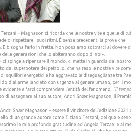
erzani – Magnason ci ricorda che le nostre vite e quelle di tutt
de di rispettare i suoi ritmi. È senza precedenti la prova che
a. E bisogna farlo in fretta. Non possiamo sottrarci al dovere d
e delle generazioni che lo abiteranno dopo di noi».
 ci spinge a ripensare il mondo, ci mette in guardia dal nostro
to dal superpotere del petrolio, che ha reso le nostre vite co
 di squilibri energetici e ha aggravato le diseguaglianze tra Pae
grido d’allarme lanciato con urgenza al genere umano, per il m
e evidente e farci comprendere l’entità del fenomeno,
“Il tempo
ciso di assegnare al suo autore, Andri Snær Magnason, il Premi
 Andri Snær Magnason – essere il vincitore dell’edizione 2021 
ello di un grande autore come Tiziano Terzani, del quale sent
o esprimo la mia profonda gratitudine ad Angela Terzani e ai m