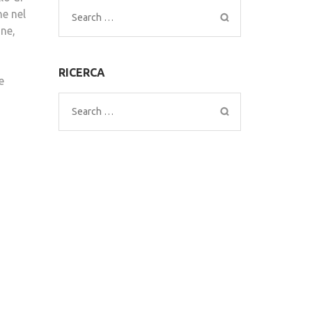
he nel
Search
one,
for:
RICERCA
e
Search
for: