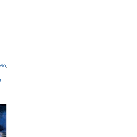
 Mo
,
a