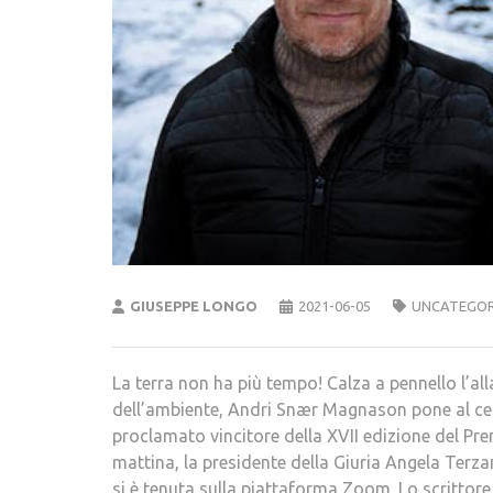
GIUSEPPE LONGO
2021-06-05
UNCATEGOR
La terra non ha più tempo! Calza a pennello l’a
dell’ambiente, Andri Snær Magnason pone al ce
proclamato vincitore della XVII edizione del Pre
mattina, la presidente della Giuria Angela Terz
si è tenuta sulla piattaforma Zoom. Lo scrittore