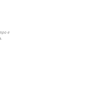
empo e
a.