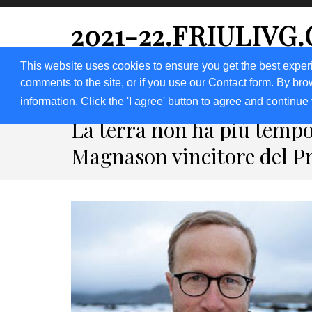
2021-22.FRIULIVG
#Cultura #Turismo #Eventi #Territorio-FVG
This website uses cookies to ensure you get the best exper
comments to the site, or if you use our Contact form. By bro
HOME 2023
2020
2019
2018
information. Click the 'I agree' button to agree and continue 
La terra non ha più tempo
Magnason vincitore del P