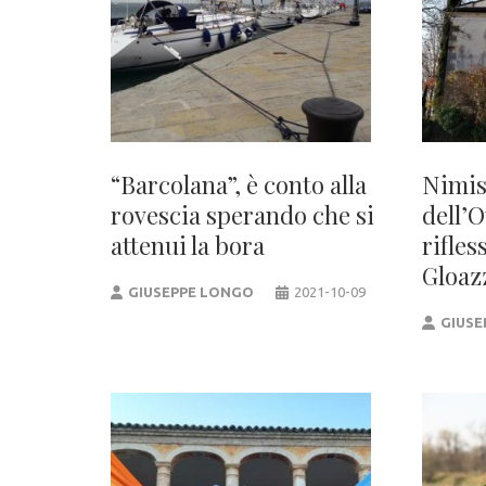
“Barcolana”, è conto alla
Nimis
rovescia sperando che si
dell’O
attenui la bora
rifles
Gloaz
GIUSEPPE LONGO
2021-10-09
GIUSE