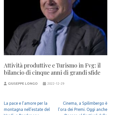
Attività produttive e Turismo in Fvg: il
bilancio di cinque anni di grandi sfide
GIUSEPPE LONGO
2022-12-29
Navigazione
La pace e l’amore per la
Cinema, a Spilimbergo è
articoli
montagna nell’estate del
l’ora dei Premi. Oggi anche