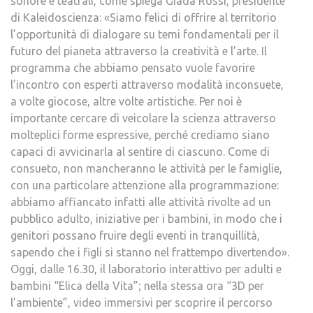
sonore e teatrali, come spiega Giada Rossi, presidente
di Kaleidoscienza: «Siamo felici di offrire al territorio
l’opportunità di dialogare su temi fondamentali per il
futuro del pianeta attraverso la creatività e l’arte. Il
programma che abbiamo pensato vuole favorire
l’incontro con esperti attraverso modalità inconsuete,
a volte giocose, altre volte artistiche. Per noi è
importante cercare di veicolare la scienza attraverso
molteplici forme espressive, perché crediamo siano
capaci di avvicinarla al sentire di ciascuno. Come di
consueto, non mancheranno le attività per le famiglie,
con una particolare attenzione alla programmazione:
abbiamo affiancato infatti alle attività rivolte ad un
pubblico adulto, iniziative per i bambini, in modo che i
genitori possano fruire degli eventi in tranquillità,
sapendo che i figli si stanno nel frattempo divertendo».
Oggi, dalle 16.30, il laboratorio interattivo per adulti e
bambini “Elica della Vita”; nella stessa ora “3D per
l’ambiente”, video immersivi per scoprire il percorso