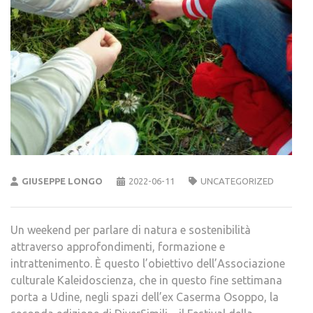
GIUSEPPE LONGO
2022-06-11
UNCATEGORIZED
Un weekend per parlare di natura e sostenibilità
attraverso approfondimenti, formazione e
intrattenimento. È questo l’obiettivo dell’Associazione
culturale Kaleidoscienza, che in questo fine settimana
porta a Udine, negli spazi dell’ex Caserma Osoppo, la