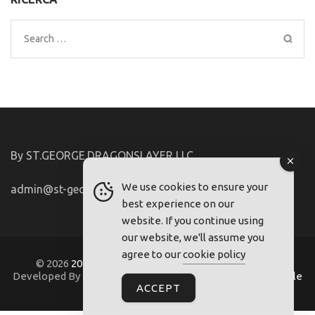
Search
for:
By ST.GEORGE.DRAGONSLAYER LLC
We use cookies to ensure your
admin@st-george-dragonslayer.com
best experience on our
website. If you continue using
our website, we'll assume you
agree to our
cookie policy
© 2026
2021-22.FriuliVG.com
. Metro Magazine Pro |
Developed By
Rara Theme
. Powered by
WordPress
.
Regole
ACCEPT