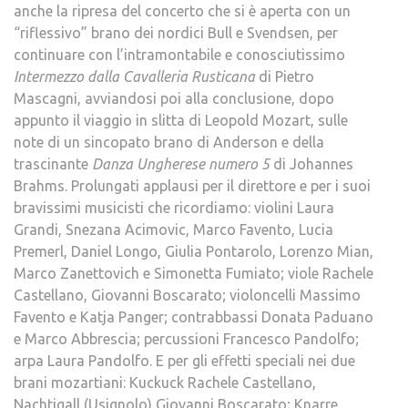
anche la ripresa del concerto che si è aperta con un
“riflessivo” brano dei nordici Bull e Svendsen, per
continuare con l’intramontabile e conosciutissimo
Intermezzo dalla Cavalleria Rusticana
di Pietro
Mascagni, avviandosi poi alla conclusione, dopo
appunto il viaggio in slitta di Leopold Mozart, sulle
note di un sincopato brano di Anderson e della
trascinante
Danza Ungherese numero 5
di Johannes
Brahms. Prolungati applausi per il direttore e per i suoi
bravissimi musicisti che ricordiamo: violini Laura
Grandi, Snezana Acimovic, Marco Favento, Lucia
Premerl, Daniel Longo, Giulia Pontarolo, Lorenzo Mian,
Marco Zanettovich e Simonetta Fumiato; viole Rachele
Castellano, Giovanni Boscarato; violoncelli Massimo
Favento e Katja Panger; contrabbassi Donata Paduano
e Marco Abbrescia; percussioni Francesco Pandolfo;
arpa Laura Pandolfo. E per gli effetti speciali nei due
brani mozartiani: Kuckuck Rachele Castellano,
Nachtigall (Usignolo) Giovanni Boscarato; Knarre