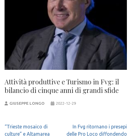
Attività produttive e Turismo in Fvg: il
bilancio di cinque anni di grandi sfide
GIUSEPPE LONGO
2022-12-29
Navigazione
“Trieste mosaico di
In Fvg ritornano i presepi
articoli
culture” e Altamarea
delle Pro Loco diffondendo