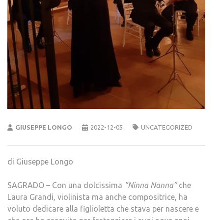
GIUSEPPE LONGO
2022-12-05
UNCATEGORIZED
di Giuseppe Longo
SAGRADO – Con una dolcissima
“Ninna Nanna”
che
Laura Grandi, violinista ma anche compositrice, ha
voluto dedicare alla figlioletta che stava per nascere e