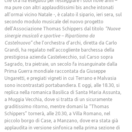
che ora ha eseguito per festeggiare i suoi nove anni –
ma pure con altri applauditissimi bis anche intonati
all’ormai vicino Natale -, è calato il sipario, ieri sera, sul
secondo modulo musicale del nuovo progetto
dell’Associazione Thomas Schippers dal titolo
“Nuove
sinergie musicali e sportive – Ripartiamo da
Castelnuovo”
che l’orchestra d’archi, diretta da Carlo
Grandi, ha regalato nell’accogliente barchessa della
prestigiosa azienda Castelvecchio, sul Carso sopra
Sagrado, tra pietraie, un secolo fa insanguinate dalla
Prima Guerra mondiale raccontata da Giuseppe
Ungaretti, e pregiati vigneti in cui Terrano e Malvasia
sono incontrastati portabandiera. E oggi, alle 18.30, si
replica nella romanica Basilica di Santa Maria Assunta,
a Muggia Vecchia, dove si tratta di un sicuramente
graditissimo ritorno, mentre domani la “Thomas
Schippers” tornerà, alle 20.30, a Villa Romano, nel
piccolo borgo di Case, a Manzano, dove era stata già
applaudita in versione sinfonica nella prima sezione di