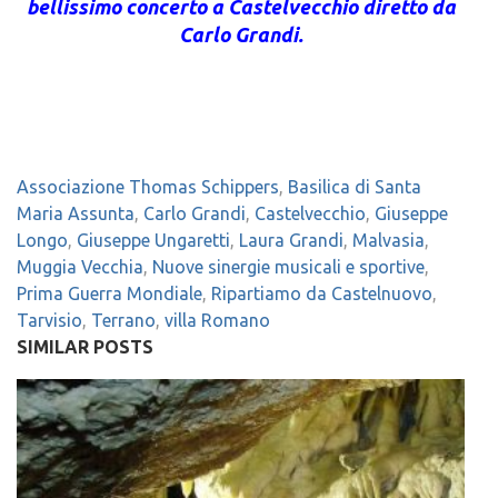
bellissimo concerto a Castelvecchio diretto da
Carlo Grandi.
Associazione Thomas Schippers
,
Basilica di Santa
Maria Assunta
,
Carlo Grandi
,
Castelvecchio
,
Giuseppe
Longo
,
Giuseppe Ungaretti
,
Laura Grandi
,
Malvasia
,
Muggia Vecchia
,
Nuove sinergie musicali e sportive
,
Prima Guerra Mondiale
,
Ripartiamo da Castelnuovo
,
Tarvisio
,
Terrano
,
villa Romano
SIMILAR POSTS