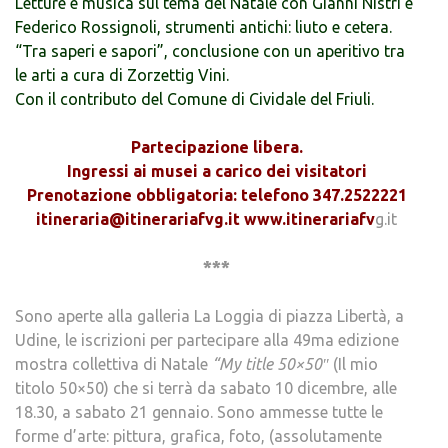
Letture e musica sul tema del Natale con Gianni Nistri e
Federico Rossignoli, strumenti antichi: liuto e cetera.
“Tra saperi e sapori”, conclusione con un aperitivo tra
le arti a cura di Zorzettig Vini.
Con il contributo del Comune di Cividale del Friuli.
Partecipazione libera.
Ingressi ai musei a carico dei visitatori
Prenotazione obbligatoria: telefono 347.2522221
itineraria@itinerariafvg.it www.itinerariafv
g.it
***
Sono aperte alla galleria La Loggia di piazza Libertà, a
Udine, le iscrizioni per partecipare alla 49ma edizione
mostra collettiva di Natale
“My title 50×50″
(Il mio
titolo 50×50) che si terrà da sabato 10 dicembre, alle
18.30, a sabato 21 gennaio. Sono ammesse tutte le
forme d’arte: pittura, grafica, foto, (assolutamente