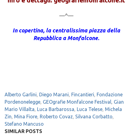
Info e dettagli: geografiemonfalcone.it
—^—
In copertina, la centralissima piazza della
Repubblica a Monfalcone.
Alberto Garlini
,
Diego Marani
,
Fincantieri
,
Fondazione
Pordenonelegge
,
GEOgrafie Monfalcone Festival
,
Gian
Mario Villalta
,
Luca Barbarossa
,
Luca Telese
,
Michela
Zin
,
Mina Fiore
,
Roberto Covaz
,
Silvana Corbatto
,
Stefano Mancuso
SIMILAR POSTS