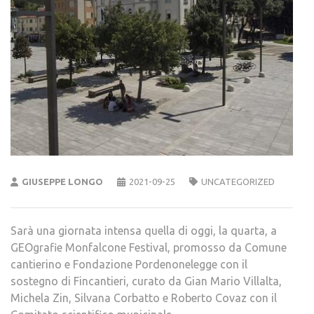
GIUSEPPE LONGO
2021-09-25
UNCATEGORIZED
Sarà una giornata intensa quella di oggi, la quarta, a
GEOgrafie Monfalcone Festival, promosso da Comune
cantierino e Fondazione Pordenonelegge con il
sostegno di Fincantieri, curato da Gian Mario Villalta,
Michela Zin, Silvana Corbatto e Roberto Covaz con il