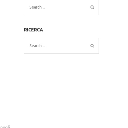
Search
for:
RICERCA
Search
for:
negli