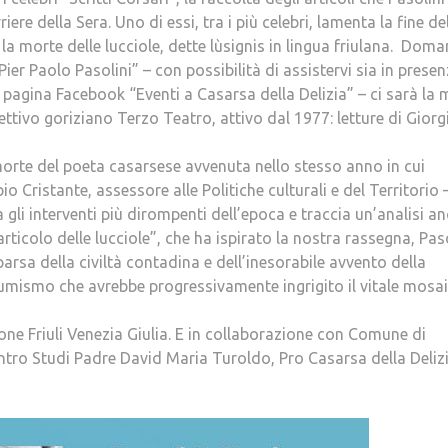
ere della Sera. Uno di essi, tra i più celebri, lamenta la fine de
 la morte delle lucciole, dette lùsignis in lingua friulana. Doma
ier Paolo Pasolini” – con possibilità di assistervi sia in prese
 pagina Facebook “Eventi a Casarsa della Delizia” – ci sarà la
lettivo goriziano Terzo Teatro, attivo dal 1977: letture di Giorg
morte del poeta casarsese avvenuta nello stesso anno in cui
io Cristante, assessore alle Politiche culturali e del Territorio 
gli interventi più dirompenti dell’epoca e traccia un’analisi a
articolo delle lucciole”, che ha ispirato la nostra rassegna, Pas
rsa della civiltà contadina e dell’inesorabile avvento della
mismo che avrebbe progressivamente ingrigito il vitale mosai
one Friuli Venezia Giulia. E in collaborazione con Comune di
entro Studi Padre David Maria Turoldo, Pro Casarsa della Delizi