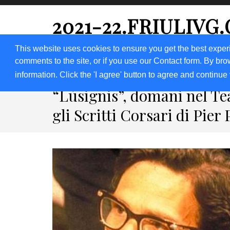
2021-22.FRIULIVG
#Cultura #Turismo #Eventi #Territorio-FVG
This website uses cookies to ensure you get the best exper
comments to the site, or if you use our Contact form. By bro
HOME 2023
2020
2019
2018
information. Click the 'I agree' button to agree and continue 
“Lùsignis”, domani nel Te
gli Scritti Corsari di Pier