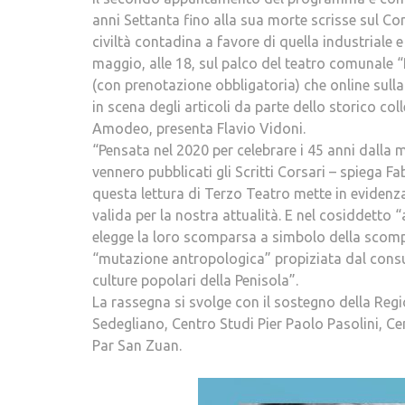
anni Settanta fino alla sua morte scrisse sul Corri
civiltà contadina a favore di quella industriale e
maggio, alle 18, sul palco del teatro comunale “P
(con prenotazione obbligatoria) che online sulla
in scena degli articoli da parte dello storico col
Amodeo, presenta Flavio Vidoni.
“Pensata nel 2020 per celebrare i 45 anni dalla 
vennero pubblicati gli Scritti Corsari – spiega Fab
questa lettura di Terzo Teatro mette in evidenza 
valida per la nostra attualità. E nel cosiddetto “
elegge la loro scomparsa a simbolo della scompa
“mutazione antropologica” propiziata dal consu
culture popolari della Penisola”.
La rassegna si svolge con il sostegno della Regi
Sedegliano, Centro Studi Pier Paolo Pasolini, C
Par San Zuan.