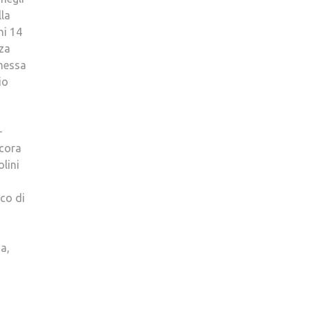
lla
ni 14
nza
 messa
io
–
ncora
olini
co di
a,