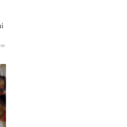
ni
-09