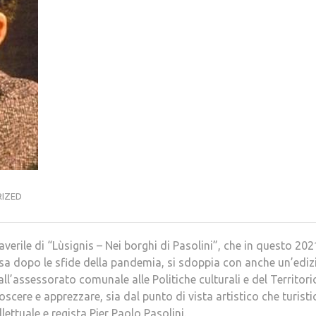
IZED
verile di “Lùsignis – Nei borghi di Pasolini”, che in questo 2021
resa dopo le sfide della pandemia, si sdoppia con anche un’edi
ll’assessorato comunale alle Politiche culturali e del Territori
ere e apprezzare, sia dal punto di vista artistico che turistic
llettuale e regista Pier Paolo Pasolini.