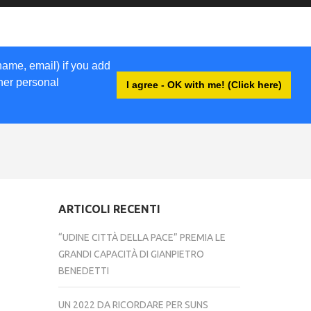
name, email) if you add
ther personal
I agree - OK with me! (Click here)
ACCEDI
ARTICOLI RECENTI
“UDINE CITTÀ DELLA PACE” PREMIA LE
GRANDI CAPACITÀ DI GIANPIETRO
BENEDETTI
UN 2022 DA RICORDARE PER SUNS