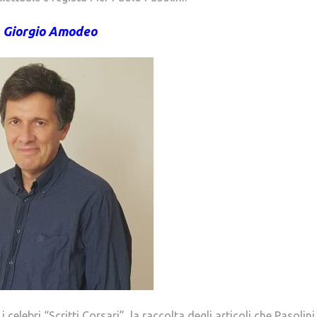
Giorgio Amodeo
ebri “Scritti Corsari”, la raccolta degli articoli che Pasolini 