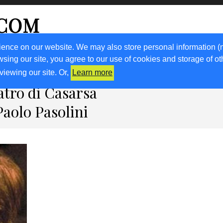
.COM
ience on our website. We may also store personal information (
wsing our site, you agree to our use of cookies and storage of o
RICETTE
KM0
VIGNETO FVG
FRIULIVG.IT
LIBRI
viewing our site. Or,
Learn more
atro di Casarsa
 Paolo Pasolini