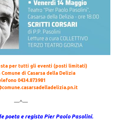
ta per tutti gli eventi (posti limitati)
a Comune di Casarsa della Delizia
elefono 0434.873981
@comune.casarsadelladelizia.pn.it
—^—
de poeta e regista Pier Paolo Pasolini.