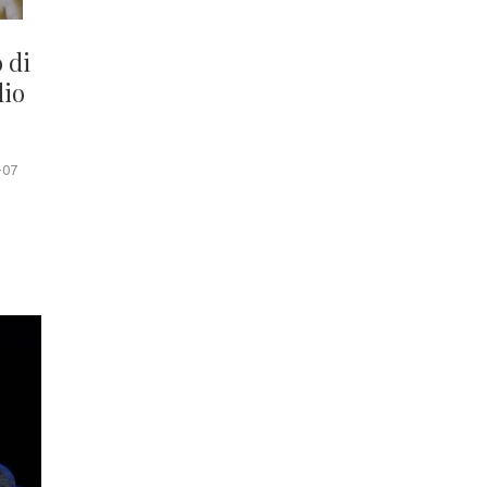
 di
dio
-07