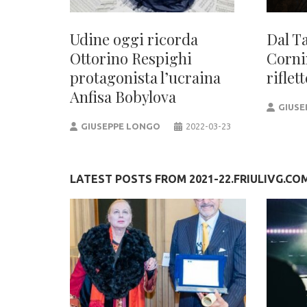
Udine oggi ricorda
Dal T
Ottorino Respighi
Cornin
protagonista l’ucraina
riflet
Anfisa Bobylova
GIUSE
GIUSEPPE LONGO
2022-03-23
LATEST POSTS FROM 2021-22.FRIULIVG.CO