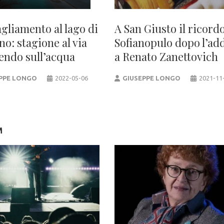
agliamento al lago di
A San Giusto il ricordo
o: stagione al via
Sofianopulo dopo l’ad
tendo sull’acqua
a Renato Zanettovich
PPE LONGO
2022-05-06
GIUSEPPE LONGO
2021-11
M