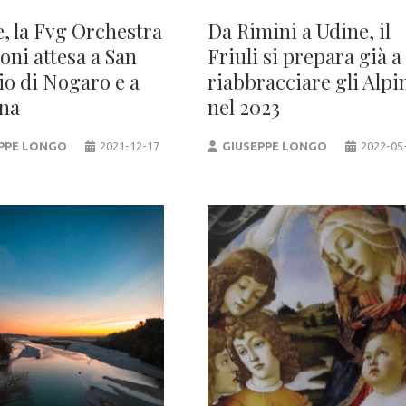
e, la Fvg Orchestra
Da Rimini a Udine, il
oni attesa a San
Friuli si prepara già a
io di Nogaro e a
riabbracciare gli Alpi
na
nel 2023
PPE LONGO
2021-12-17
GIUSEPPE LONGO
2022-05