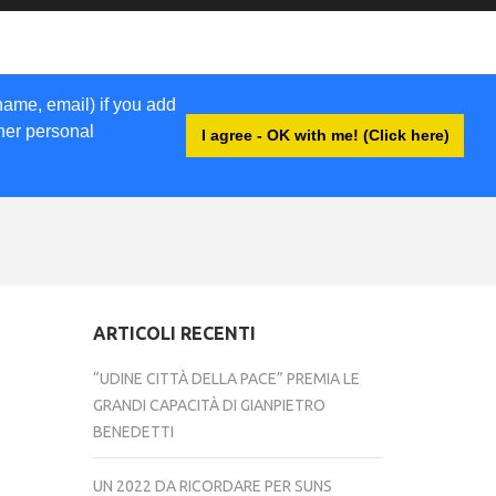
name, email) if you add
ther personal
I agree - OK with me! (Click here)
ACCEDI
ARTICOLI RECENTI
“UDINE CITTÀ DELLA PACE” PREMIA LE
GRANDI CAPACITÀ DI GIANPIETRO
BENEDETTI
UN 2022 DA RICORDARE PER SUNS