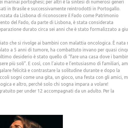
i marinai portoghesi; per altri è la sintesi di numerosi generi
ati in Brasile e successivamente reintrodotti in Portogallo.
vanzata da Lisbona di riconoscere il Fado come Patrimonio
mento del Fado, da parte di Lisbona, è stata considerata
reparazione durato circa sei anni che è stato formalizzato a gi
ato che si rivolge ai bambini con malattia oncologica. È nata 
alato a 5 anni di tumore, ha combattuto invano per quasi cinq
 ultimo desiderio è stato quello di “fare una casa dove i bambin
re più soli”. E così, con l’aiuto e l’entusiasmo di familiari, am
galare felicità e contrastare la solitudine durante e dopo la
piccoli sogni come una gita, un gioco, una festa con gli amici, 
logica e altro, perché solo chi sogna impara a volare!
o gratuito per under 12 accompagnati da un adulto. Per la