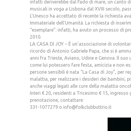
infatti deriverebbe dal Fado di mare, un canto de
musicali in voga a Lisbona dal XVIII secolo, pass
L’Unesco ha accettato di recente la richiesta a
Immateriale dell’Umanità. La richiesta di inseri
“esemplare”: infatti, ha avuto un processo di p
2010.
LA CASA DI JOY – È un’associazione di volontari
ricordo di Antonio Gabriele Papa, che si è amm
anni fra Trieste, Aviano, Udine e Genova. Il suo
come lui potessero fare festa, amicizia e non esse
persone sensibili è nata “La Casa di Joy”, per re
malattia, per realizzare i desideri dei bambini, 
anche viaggi legati alle cure della malattia onco
Interi € 20, residenti a Tricesimo € 15, ingress
prenotazione, contattare:
331-1077279 o info@folkclubbuttrio.it