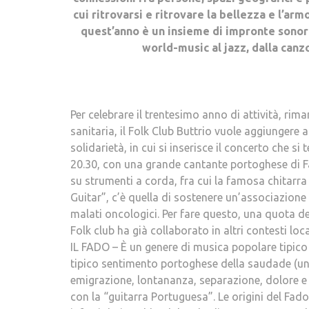
cui ritrovarsi e ritrovare la bellezza e l’ar
quest’anno è un insieme di impronte sonore
world-music al jazz, dalla canz
Per celebrare il trentesimo anno di attività, rim
sanitaria, il Folk Club Buttrio vuole aggiungere
solidarietà, in cui si inserisce il concerto che s
20.30, con una grande cantante portoghese di 
su strumenti a corda, fra cui la famosa chitarr
Guitar”, c’è quella di sostenere un’associazion
malati oncologici. Per fare questo, una quota del
Folk club ha già collaborato in altri contesti loca
IL FADO – È un genere di musica popolare tipico d
tipico sentimento portoghese della saudade (un
emigrazione, lontananza, separazione, dolore e
con la “guitarra Portuguesa”. Le origini del Fa