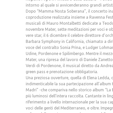
intorno al quale si avvicenderanno grandi artisti
Dopo “Mamma Nosta Soberana”, il concerto ina
coproduzione realizzata insieme a Ravenna Fest
musicali di Mauro Montalbetti dedicate a Teodora
novembre Mater, sette meditazioni per voci e o
vere star, il 6 dicembre il celebre direttore d’or
Barbara Symphony in California, chiamato a diri
voce del contralto Sonia Prina, e Ludger Lohmann
Udine, Pordenone e Spilimbergo. Mentre il mezz
Mater, una ripresa del lavoro di Daniele Zanetto
Verdi di Pordenone, il musical diretto da Andrea
green pass e prenotazione obbligatoria.
Una preziosa ouverture, quella di Elena Ledda, 
indimenticabile la sua partecipazione all’album t
Madri” -che compariva nello storico album “La 
più luminosi dell’intera raccolta. Cantante in l
riferimento a livello internazionale per la sua c
voci delle genti del Mediterraneo, e oltre. Impegn