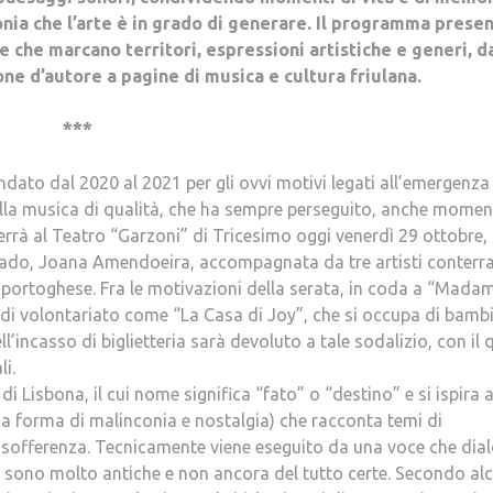
monia che l’arte è in grado di generare. Il programma prese
 che marcano territori, espressioni artistiche e generi, d
one d’autore a pagine di musica e cultura friulana.
***
andato dal 2020 al 2021 per gli ovvi motivi legati all’emergenza
 alla musica di qualità, che ha sempre perseguito, anche moment
i terrà al Teatro “Garzoni” di Tricesimo oggi venerdì 29 ottobre, 
Fado, Joana Amendoeira, accompagnata da tre artisti conterr
a portoghese. Fra le motivazioni della serata, in coda a “Mada
e di volontariato come “La Casa di Joy”, che si occupa di bambi
l’incasso di biglietteria sarà devoluto a tale sodalizio, con il 
li.
i Lisbona, il cui nome significa “fato” o “destino” e si ispira a
a forma di malinconia e nostalgia) che racconta temi di
 sofferenza. Tecnicamente viene eseguito da una voce che dia
do sono molto antiche e non ancora del tutto certe. Secondo al