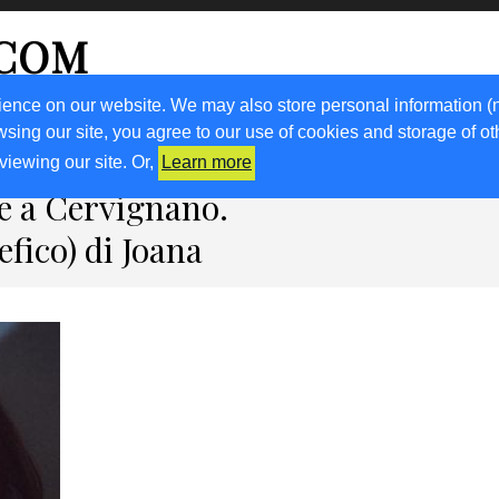
.COM
ience on our website. We may also store personal information (
wsing our site, you agree to our use of cookies and storage of o
RICETTE
KM0
VIGNETO FVG
FRIULIVG.IT
LIBRI
viewing our site. Or,
Learn more
e a Cervignano.
efico) di Joana