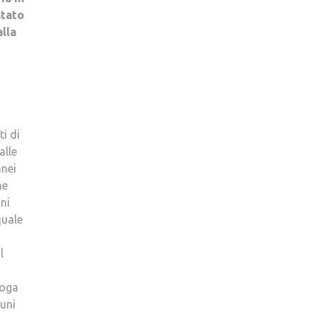
ntato
alla
i di
alle
anei
me
ni
quale
l
loga
cuni