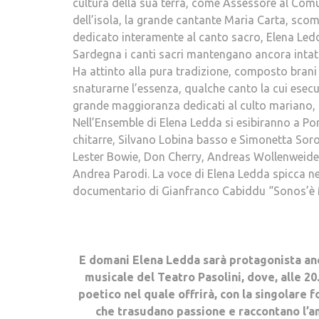
cultura della sua terra, come Assessore al Comu
dell’isola, la grande cantante Maria Carta, sco
dedicato interamente al canto sacro, Elena Ledd
Sardegna i canti sacri mantengano ancora intatt
Ha attinto alla pura tradizione, composto brani o
snaturarne l’essenza, qualche canto la cui esecu
grande maggioranza dedicati al culto mariano, 
Nell’Ensemble di Elena Ledda si esibiranno a P
chitarre, Silvano Lobina basso e Simonetta Soro 
Lester Bowie, Don Cherry, Andreas Wollenweider
Andrea Parodi. La voce di Elena Ledda spicca n
documentario di Gianfranco Cabiddu “Sonos’è M
E domani Elena Ledda sarà protagonista anch
musicale del Teatro Pasolini, dove, alle 20
poetico nel quale offrirà, con la singolare 
che trasudano passione e raccontano l’amo