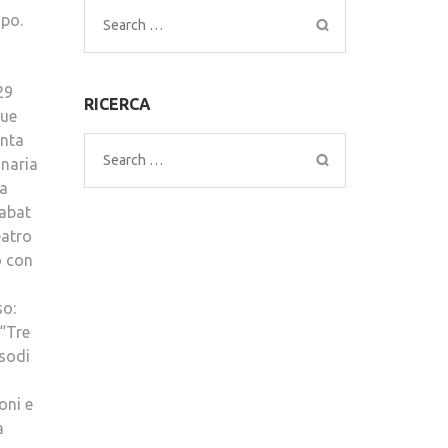
mpo.
Search
for:
29
RICERCA
due
anta
Search
inaria
for:
 a
tabat
eatro
o con
so:
 “Tre
isodi
oni e
a