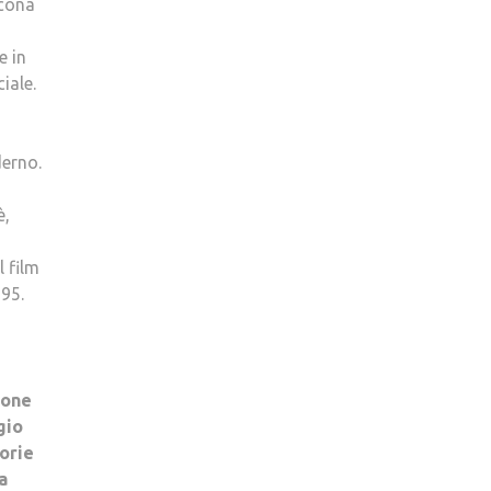
icona
e in
iale.
derno.
è,
 film
95.
ione
gio
torie
a