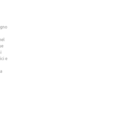
ugno
nel
ue
i
ici e
ma