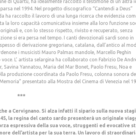
ne di Quartu, ha idealmente raccolto il testimone di un’altra 
mparsa nel 1994. Nel progetto discografico “Cantendi a Deus”
a ha raccolto il lavoro di una lunga ricerca che evidenzia com
a la loro capacità comunicativa insieme alla loro funzione soc
riginali e, con lo stesso rispetto, rivisto e recuperato, senza
zione si era persa nel tempo. I canti devozionali sardi sono in
spesso di derivazione gregoriana, catalana, dall’antico al mo
ordenone i musicisti Mauro Palmas mandole, Marcello Peghin
voce. L’ artista selargina ha collaborato con Fabrizio De Andr
, Savina Yannatou, Maria del Mar Bonet, Paolo Fresu, Noa e
ella produzione coordinata da Paolo Fresu, colonna sonora del
emoria” presentato alla Mostra del Cinema di Venezia nel 19
***
e a Cervignano. Si alza infatti il sipario sulla nuova stag
.45, la regina del canto sardo presenterà un originale viag
forza espressiva della sua voce, struggenti ed evocative s
re dell’artista per la sua terra. Un lavoro di straordinari