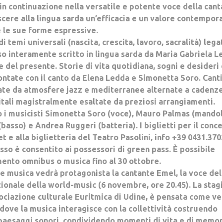
 in continuazione nella versatile e potente voce della cant
oscere alla lingua sarda un’efficacia e un valore contempor
e le sue forme espressive.
 temi universali (nascita, crescita, lavoro, sacralità) lega
o interamente scritto in lingua sarda da Maria Gabriela L
 del presente. Storie di vita quotidiana, sogni e desideri 
ontate con il canto da Elena Ledda e Simonetta Soro. Cant
ate da atmosfere jazz e mediterranee alternate a cadenz
vitali magistralmente esaltate da preziosi arrangiamenti.
o i musicisti Simonetta Soro (voce), Mauro Palmas (mandol
basso) e Andrea Ruggeri (batteria). I biglietti per il conc
et e alla biglietteria del Teatro Pasolini, info +39 0431.370
esso è consentito ai possessori di green pass. È possibile
ento omnibus o musica fino al 30 ottobre.
e musica vedrà protagonista la cantante Emel, la voce del
azionale della world-music (6 novembre, ore 20.45). La sta
sociazione culturale Euritmica di Udine, è pensata come ve
 dove la musica interagisce con la collettività costruendo
 paesaggi sonori, condividendo momenti di vita e di memor