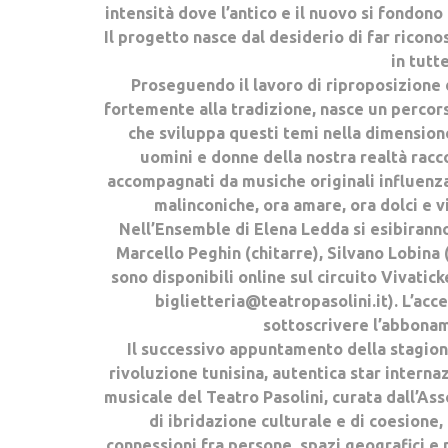
intensità dove l’antico e il nuovo si fondono
Il progetto nasce dal desiderio di far ricon
in tutt
Proseguendo il lavoro di riproposizione di
fortemente alla tradizione, nasce un percors
che sviluppa questi temi nella dimensione
uomini e donne della nostra realtà racc
accompagnati da musiche originali influenz
malinconiche, ora amare, ora dolci e 
Nell’Ensemble di Elena Ledda si esibirann
Marcello Peghin (chitarre), Silvano Lobina (
sono disponibili online sul circuito Vivatick
biglietteria@teatropasolini.it). L’acc
sottoscrivere l’abbonam
Il successivo appuntamento della stagion
rivoluzione tunisina, autentica star intern
musicale del Teatro Pasolini, curata dall’As
di ibridazione culturale e di coesione,
connessioni fra persone, spazi geografici e