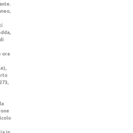
ante.
aneo,
ti
edda,
di
i
e ora
e),
erto
273,
la
gione
icolo
ia in