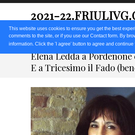
2021-22.FRIULIVG
#Cultura #Turismo #Eventi #Territorio-FVG
This website uses cookies to ensure you get the best exper
comments to the site, or if you use our Contact form. By bro
HOME 2023
2020
2019
2018
information. Click the 'I agree' button to agree and continue 
Elena Ledda a Pordenone 
E a Tricesimo il Fado (ben