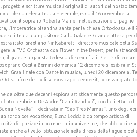
, progetti e scritture musicali originali di autori del nostro te
ugurale con Elena Ledda Ensemble, ecco il 16 novembre la
ival con il soprano Roberta Mameli nell’esecuzione di pagine
, l’imperatrice bizantina santa per la chiesa Ortodossa, e il 
boe scritte dal compositore Carlo Galante. Grande attesa per 
chestra italo israeliano Nir Kabaretti, direttore musicale della S
gere la FVG Orchestra con Flower in the Desert, per la straord
, il grande organista tedesco di scena fra il 3 e il 5 dicembre
osoprano Cecilia Bernini domenica 12 dicembre si esibirà in S
vich. Gran finale con Dante in musica, lunedì 20 dicembre al T
 Ortis. Info e dettagli su musicapordenone.it, accesso gratuit
che da oltre due decenni esplora artisticamente questo percor
ributo a Fabrizio De Andrè “Canti Randagi”, con la rilettura di
Buona Novella” – declinata in “Sas Tres Mamas”, uno degli ep
ingua sarda per vocazione, Elena Ledda è da tempo artista di
apacità di spaziare in un repertorio universale, che abbraccia su
ata anche a livello istituzionale nella difesa della lingua e dell