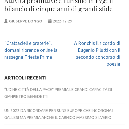
Attività produttive e Turismo in Fvg: il
bilancio di cinque anni di grandi sfide
GIUSEPPE LONGO
2022-12-29
Navigazione
“Grattacieli e praterie”,
A Ronchis il ricordo di
articoli
domani riprende online la
Eugenio Pilutti con il
rassegna Trieste Prima
secondo concorso di
poesia
ARTICOLI RECENTI
“UDINE CITTÀ DELLA PACE” PREMIA LE GRANDI CAPACITÀ DI
GIANPIETRO BENEDETTI
UN 2022 DA RICORDARE PER SUNS EUROPE CHE INCORONA I
GALLESI MA PREMIA ANCHE IL CARNICO MASSIMO SILVERIO