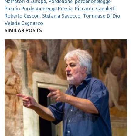
Narratori d’Europa
,
Pordenone
,
pordenonelegge
,
Premio Pordenonelegge Poesia
,
Riccardo Canaletti
,
Roberto Cescon
,
Stefania Savocco
,
Tommaso Di Dio
,
Valeria Cagnazzo
SIMILAR POSTS