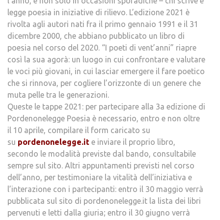
l’anno, e non solo in occasioni sporadiche – chi scrive e
legge poesia in iniziative di rilievo. L’edizione 2021 è
rivolta agli autori nati fra il primo gennaio 1991 e il 31
dicembre 2000, che abbiano pubblicato un libro di
poesia nel corso del 2020. “I poeti di vent’anni” riapre
così la sua agorà: un luogo in cui confrontare e valutare
le voci più giovani, in cui lasciar emergere il fare poetico
che si rinnova, per cogliere l’orizzonte di un genere che
muta pelle tra le generazioni.
Queste le tappe 2021: per partecipare alla 3a edizione di
Pordenonelegge Poesia è necessario, entro e non oltre
il 10 aprile, compilare il form caricato su
su
pordenonelegge.it
e inviare il proprio libro,
secondo le modalità previste dal bando, consultabile
sempre sul sito. Altri appuntamenti previsti nel corso
dell’anno, per testimoniare la vitalità dell’iniziativa e
l’interazione con i partecipanti: entro il 30 maggio verrà
pubblicata sul sito di pordenonelegge.it la lista dei libri
pervenuti e letti dalla giuria; entro il 30 giugno verrà