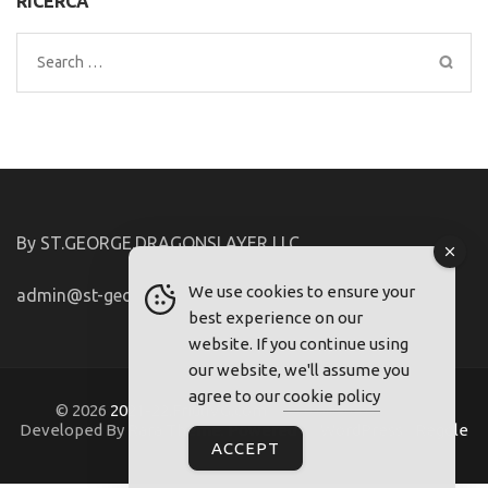
RICERCA
Search
for:
By ST.GEORGE.DRAGONSLAYER LLC
We use cookies to ensure your
admin@st-george-dragonslayer.com
best experience on our
website. If you continue using
our website, we'll assume you
agree to our
cookie policy
© 2026
2021-22.FriuliVG.com
. Metro Magazine Pro |
Developed By
Rara Theme
. Powered by
WordPress
.
Regole
ACCEPT