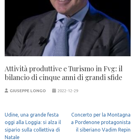
Attività produttive e Turismo in Fvg: il
bilancio di cinque anni di grandi sfide
GIUSEPPE LONGO
2022-12-29
Navigazione
Udine, una grande festa
Concerto per la Montagna
articoli
oggi alla Loggia: si alza il
a Pordenone protagonista
sipario sulla collettiva di
il siberiano Vadim Repin
Natale