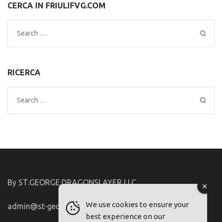
CERCA IN FRIULIFVG.COM
Search
for:
RICERCA
Search
for:
By ST.GEORGE.DRAGONSLAYER LLC
We use cookies to ensure your
admin@st-george-dragonslayer.com
best experience on our