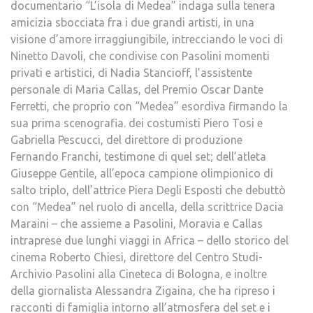
documentario “L’isola di Medea” indaga sulla tenera
amicizia sbocciata fra i due grandi artisti, in una
visione d’amore irraggiungibile, intrecciando le voci di
Ninetto Davoli, che condivise con Pasolini momenti
privati e artistici, di Nadia Stancioff, l’assistente
personale di Maria Callas, del Premio Oscar Dante
Ferretti, che proprio con “Medea” esordiva firmando la
sua prima scenografia. dei costumisti Piero Tosi e
Gabriella Pescucci, del direttore di produzione
Fernando Franchi, testimone di quel set; dell’atleta
Giuseppe Gentile, all’epoca campione olimpionico di
salto triplo, dell’attrice Piera Degli Esposti che debuttò
con “Medea” nel ruolo di ancella, della scrittrice Dacia
Maraini – che assieme a Pasolini, Moravia e Callas
intraprese due lunghi viaggi in Africa – dello storico del
cinema Roberto Chiesi, direttore del Centro Studi-
Archivio Pasolini alla Cineteca di Bologna, e inoltre
della giornalista Alessandra Zigaina, che ha ripreso i
racconti di famiglia intorno all’atmosfera del set e i