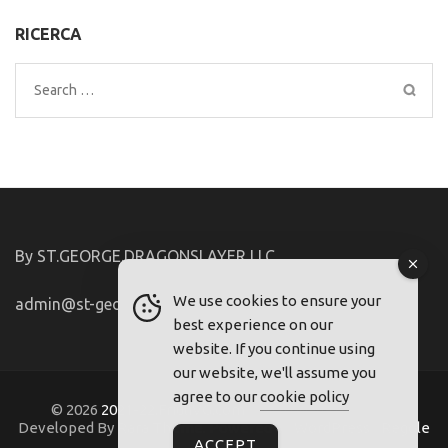
RICERCA
Search
for:
By ST.GEORGE.DRAGONSLAYER LLC
We use cookies to ensure your
admin@st-george-dragonslayer.com
best experience on our
website. If you continue using
our website, we'll assume you
agree to our
cookie policy
© 2026
2021-22.FriuliVG.com
. Metro Magazine Pro |
Developed By
Rara Theme
. Powered by
WordPress
.
Regole
ACCEPT