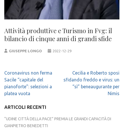
Attività produttive e Turismo in Fvg: il
bilancio di cinque anni di grandi sfide
GIUSEPPE LONGO
2022-12-29
Navigazione
Coronavirus non ferma
Cecilia e Roberto sposi
articoli
Sacile “capitale del
sfidando freddo e virus: un
pianoforte”: selezioni a
“sì” beneaugurante per
platea vuota
Nimis
ARTICOLI RECENTI
“UDINE CITTÀ DELLA PACE” PREMIA LE GRANDI CAPACITÀ DI
GIANPIETRO BENEDETTI