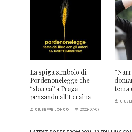
La spiga simbolo di
“Narr
Pordenonelegge che
doman
“sbarca” a Praga
terra 
pensando all’Ucraina
GIUSE
GIUSEPPE LONGO
2022-07-09