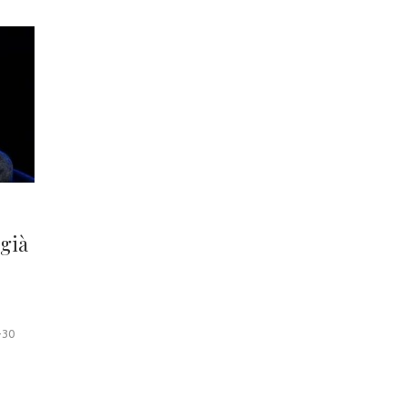
 già
-30