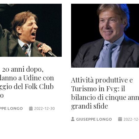
 20 anni dopo,
anno a Udine con
Attività produttive e
ggio del Folk Club
Turismo in Fvg: il
io
bilancio di cinque ann
grandi sfide
PPE LONGO
2022-12-30
GIUSEPPE LONGO
2022-12