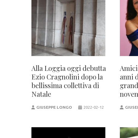
Alla Loggia oggi debutta
Amici
Ezio Cragnolini dopo la
anni d
bellissima collettiva di
grand
Natale
nove
GIUSEPPE LONGO
2022-02-12
GIUSE