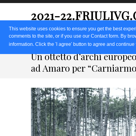
2021-22.FRIULIVG
#Cultura #Turismo #Eventi #Territorio-FVG
This website uses cookies to ensure you get the best exper
comments to the site, or if you use our Contact form. By bro
HOME 2023
2020
2019
2018
information. Click the 'I agree' button to agree and continue 
Un ottetto d’archi europe
ad Amaro per “Carniarmo