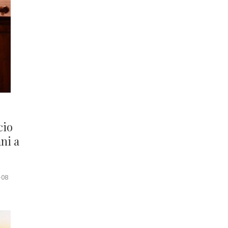
cio
ni a
-08