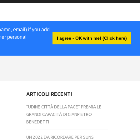
name, email) if you add
ther personal
I agree - OK with me! (Click here)
ACCEDI
ARTICOLI RECENTI
“UDINE CITTÀ DELLA PACE” PREMIA LE
GRANDI CAPACITÀ DI GIANPIETRO
BENEDETTI
UN 2022 DA RICORDARE PER SUNS