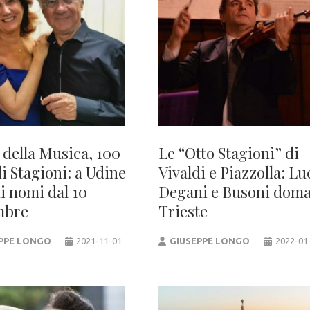
 della Musica, 100
Le “Otto Stagioni” di
i Stagioni: a Udine
Vivaldi e Piazzolla: Lu
i nomi dal 10
Degani e Busoni doma
mbre
Trieste
PPE LONGO
2021-11-01
GIUSEPPE LONGO
2022-01