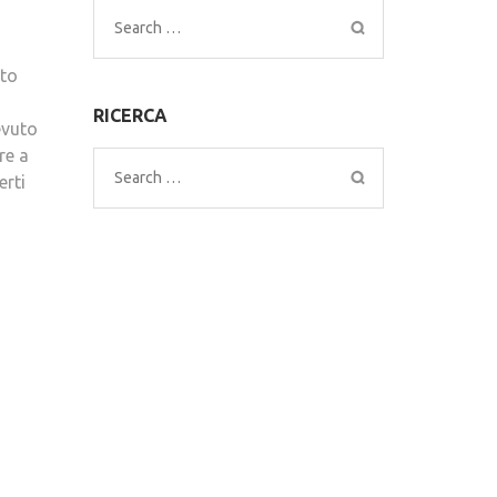
Search
for:
oto
RICERCA
evuto
re a
Search
erti
for: