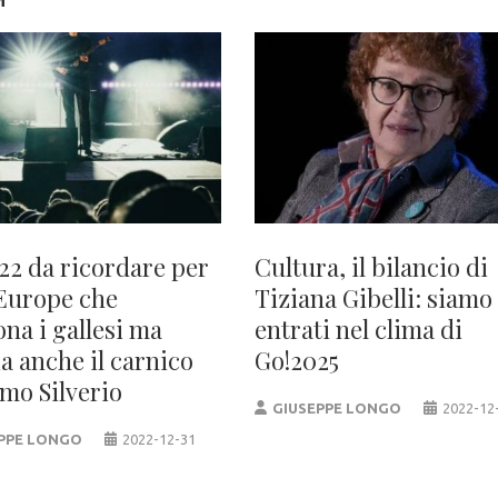
M
22 da ricordare per
Cultura, il bilancio di
Europe che
Tiziana Gibelli: siamo
ona i gallesi ma
entrati nel clima di
a anche il carnico
Go!2025
mo Silverio
GIUSEPPE LONGO
2022-12
PPE LONGO
2022-12-31