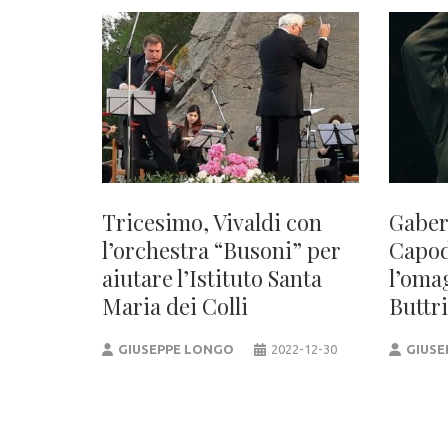
Tricesimo, Vivaldi con
Gaber
l’orchestra “Busoni” per
Capod
aiutare l’Istituto Santa
l’oma
Maria dei Colli
Buttr
GIUSEPPE LONGO
2022-12-30
GIUSE