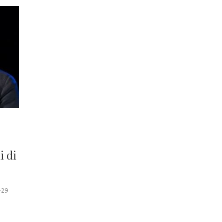
i di
-29