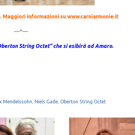
. Maggiori informazioni su www.carniarmonie.it
—^—
“Oberton String Octet” che si esibirà ad Amaro.
ix Mendelssohn
,
Niels Gade
,
Oberton String Octet