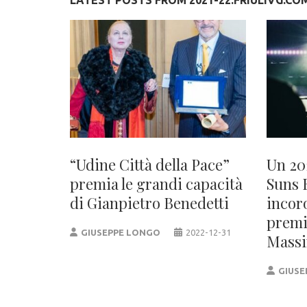
LATEST POSTS FROM 2021-22.FRIULIVG.CO
“Udine Città della Pace”
Un 20
premia le grandi capacità
Suns 
di Gianpietro Benedetti
incor
premi
GIUSEPPE LONGO
2022-12-31
Massi
GIUSE