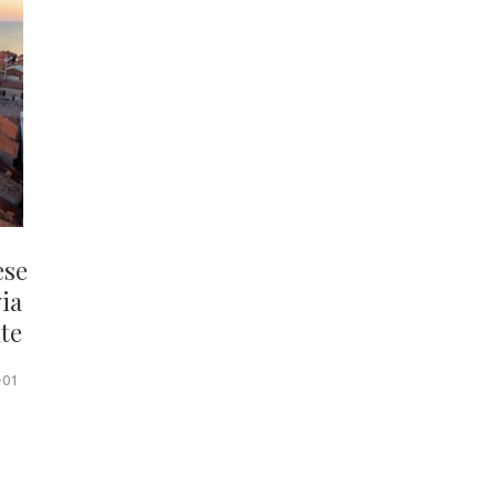
ese
via
te
-01