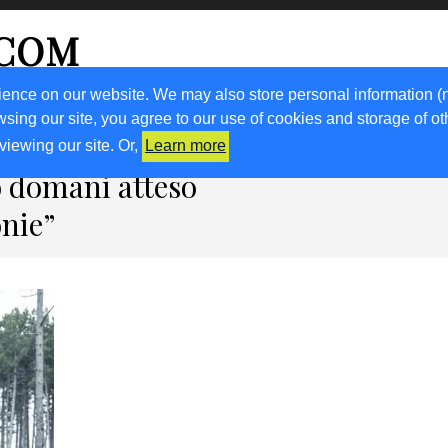
.COM
ience on our website. We may also store personal information (
wsing our site, you agree to our use of cookies and storage of o
RICETTE
KM0
VIGNETO FVG
FRIULIVG.IT
LIBRI
viewing our site. Or,
Learn more
o domani atteso
nie”