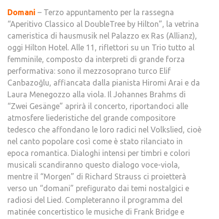
Domani
– Terzo appuntamento per la rassegna
“Aperitivo Classico al DoubleTree by Hilton”, la vetrina
cameristica di hausmusik nel Palazzo ex Ras (Allianz),
oggi Hilton Hotel. Alle 11, riflettori su un Trio tutto al
femminile, composto da interpreti di grande forza
performativa: sono il mezzosoprano turco Elif
Canbazoğlu, affiancata dalla pianista Hiromi Arai e da
Laura Menegozzo alla viola. Il Johannes Brahms di
“Zwei Gesänge” aprirà il concerto, riportandoci alle
atmosfere liederistiche del grande compositore
tedesco che affondano le loro radici nel Volkslied, cioè
nel canto popolare così come è stato rilanciato in
epoca romantica. Dialoghi intensi per timbri e colori
musicali scandiranno questo dialogo voce-viola,
mentre il “Morgen” di Richard Strauss ci proietterà
verso un “domani” prefigurato dai temi nostalgici e
radiosi del Lied. Completeranno il programma del
matinée concertistico le musiche di Frank Bridge e