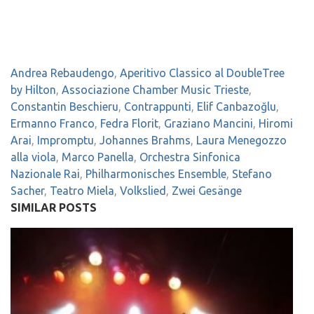
Andrea Rebaudengo
,
Aperitivo Classico al DoubleTree
by Hilton
,
Associazione Chamber Music Trieste
,
Constantin Beschieru
,
Contrappunti
,
Elif Canbazoğlu
,
Ermanno Franco
,
Fedra Florit
,
Graziano Mancini
,
Hiromi
Arai
,
Impromptu
,
Johannes Brahms
,
Laura Menegozzo
alla viola
,
Marco Panella
,
Orchestra Sinfonica
Nazionale Rai
,
Philharmonisches Ensemble
,
Stefano
Sacher
,
Teatro Miela
,
Volkslied
,
Zwei Gesänge
SIMILAR POSTS