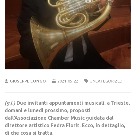
GIUSEPPE LONGO
2021-05-22
UNCATEGORIZED
(g.l.)
Due invitanti appuntamenti musicali, a Trieste,
domani e lunedì prossimo, proposti
dall’Associazione Chamber Music guidata dal
direttore artistico Fedra Florit. Ecco, in dettaglio,
di che cosa si tratta.