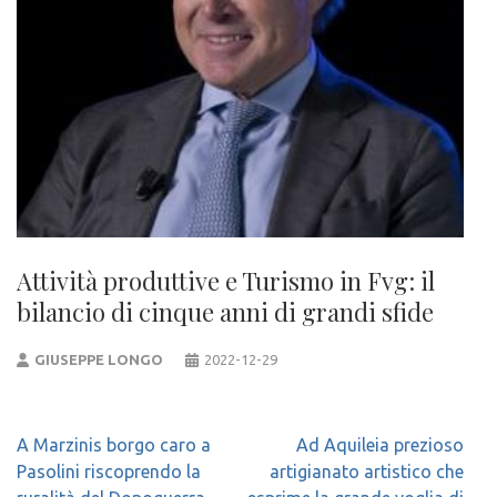
Attività produttive e Turismo in Fvg: il
bilancio di cinque anni di grandi sfide
GIUSEPPE LONGO
2022-12-29
Navigazione
A Marzinis borgo caro a
Ad Aquileia prezioso
articoli
Pasolini riscoprendo la
artigianato artistico che