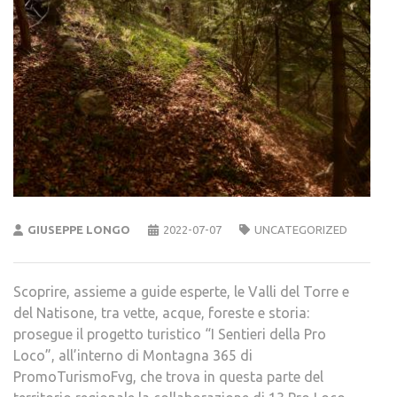
GIUSEPPE LONGO
2022-07-07
UNCATEGORIZED
Scoprire, assieme a guide esperte, le Valli del Torre e
del Natisone, tra vette, acque, foreste e storia:
prosegue il progetto turistico “I Sentieri della Pro
Loco”, all’interno di Montagna 365 di
PromoTurismoFvg, che trova in questa parte del