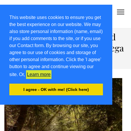
2021-22.FRIULIVG.COM
#Cultura #Turismo #Eventi #Territorio-FVG
This website uses cookies to ensure you get
the best experience on our website. We may
also store personal information (name, email)
Torre-Natisone, un invito ad
if you add comments to the site, or if you use
Attimis sull’Anello della Strega
our Contact form. By browsing our site, you
agree to our use of cookies and storage of
e delle Agane
other personal information. Click the 'I agree'
button to agree and continue viewing our
site. Or,
Learn more
I agree - OK with me! (Click here)