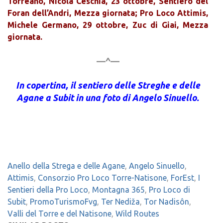
Torreano, Nicola Ceschia, 23 ottobre, Sentiero del
Foran dell’Andri, Mezza giornata; Pro Loco Attimis,
Michele Germano, 29 ottobre, Zuc di Giai, Mezza
giornata.
—^—
In copertina, il sentiero delle Streghe e delle
Agane a Subit in una foto di Angelo Sinuello.
Anello della Strega e delle Agane
,
Angelo Sinuello
,
Attimis
,
Consorzio Pro Loco Torre-Natisone
,
ForEst
,
I
Sentieri della Pro Loco
,
Montagna 365
,
Pro Loco di
Subit
,
PromoTurismoFvg
,
Ter Nediža
,
Tor Nadisôn
,
Valli del Torre e del Natisone
,
Wild Routes