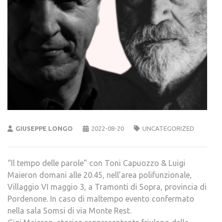
GIUSEPPE LONGO
2022-08-20
UNCATEGORIZED
“Il tempo delle parole” con Toni Capuozzo & Luigi
Maieron domani alle 20.45, nell’area polifunzionale,
Villaggio VI maggio 3, a Tramonti di Sopra, provincia di
Pordenone. In caso di maltempo evento confermato
nella sala Somsi di via Monte Rest.