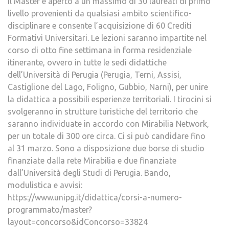
Il Master è aperto a un massimo di 30 laureati di primo
livello provenienti da qualsiasi ambito scientifico-
disciplinare e consente l’acquisizione di 60 Crediti
Formativi Universitari. Le lezioni saranno impartite nel
corso di otto fine settimana in forma residenziale
itinerante, ovvero in tutte le sedi didattiche
dell’Università di Perugia (Perugia, Terni, Assisi,
Castiglione del Lago, Foligno, Gubbio, Narni), per unire
la didattica a possibili esperienze territoriali. I tirocini si
svolgeranno in strutture turistiche del territorio che
saranno individuate in accordo con Mirabilia Network,
per un totale di 300 ore circa. Ci si può candidare fino
al 31 marzo. Sono a disposizione due borse di studio
finanziate dalla rete Mirabilia e due finanziate
dall’Università degli Studi di Perugia. Bando,
modulistica e avvisi:
https://www.unipg.it/didattica/corsi-a-numero-
programmato/master?
layout=concorso&idConcorso=33824