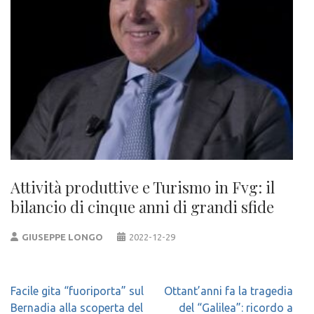
Attività produttive e Turismo in Fvg: il
bilancio di cinque anni di grandi sfide
GIUSEPPE LONGO
2022-12-29
Navigazione
Facile gita “fuoriporta” sul
Ottant’anni fa la tragedia
articoli
Bernadia alla scoperta del
del “Galilea”: ricordo a