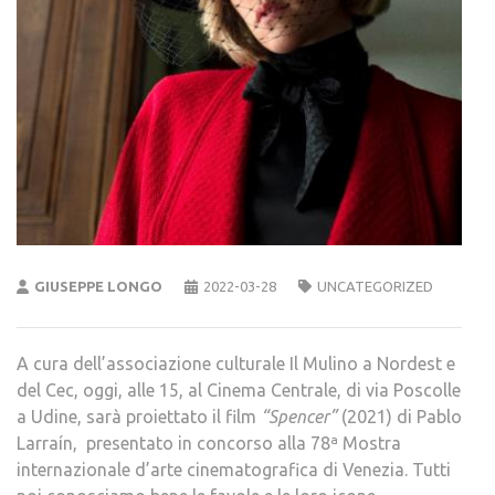
GIUSEPPE LONGO
2022-03-28
UNCATEGORIZED
A cura dell’associazione culturale Il Mulino a Nordest e
del Cec, oggi, alle 15, al Cinema Centrale, di via Poscolle
a Udine, sarà proiettato il film
“Spencer”
(2021) di Pablo
Larraín, presentato in concorso alla 78ª Mostra
internazionale d’arte cinematografica di Venezia. Tutti