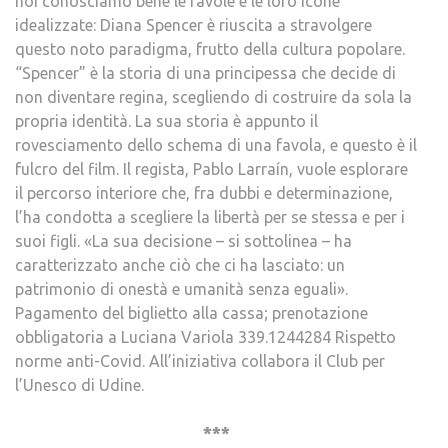
noi conosciamo bene le favole e le loro icone
idealizzate: Diana Spencer è riuscita a stravolgere
questo noto paradigma, frutto della cultura popolare.
“Spencer” è la storia di una principessa che decide di
non diventare regina, scegliendo di costruire da sola la
propria identità. La sua storia è appunto il
rovesciamento dello schema di una favola, e questo è il
fulcro del film. Il regista, Pablo Larraín, vuole esplorare
il percorso interiore che, fra dubbi e determinazione,
l’ha condotta a scegliere la libertà per se stessa e per i
suoi figli. «La sua decisione – si sottolinea – ha
caratterizzato anche ciò che ci ha lasciato: un
patrimonio di onestà e umanità senza eguali».
Pagamento del biglietto alla cassa; prenotazione
obbligatoria a Luciana Variola 339.1244284 Rispetto
norme anti-Covid. All’iniziativa collabora il Club per
l’Unesco di Udine.
***