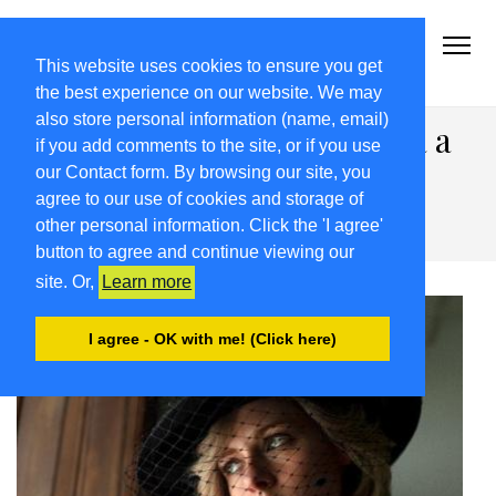
2021-22.FRIULIVG.COM
#Cultura #Turismo #Eventi #Territorio-FVG
This website uses cookies to ensure you get
the best experience on our website. We may
also store personal information (name, email)
“Spencer”, la storia di Diana a
if you add comments to the site, or if you use
Udine. Ultimi giorni per il
our Contact form. By browsing our site, you
agree to our use of cookies and storage of
bando Mirabilia
other personal information. Click the 'I agree'
button to agree and continue viewing our
site. Or,
Learn more
I agree - OK with me! (Click here)