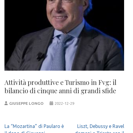
Attività produttive e Turismo in Fvg: il
bilancio di cinque anni di grandi sfide
GIUSEPPE LONGO
2022-12-29
Navigazione
La “Mozartina” di Paularo è
Liszt, Debussy e Ravel