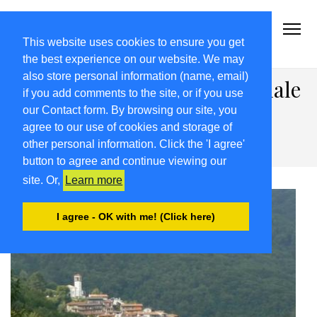
2021-22.FRIULIVG.COM
#Cultura #Turismo #Eventi #Territorio-FVG
This website uses cookies to ensure you get
the best experience on our website. We may
also store personal information (name, email)
“Si può fare”, l’impegno sociale
if you add comments to the site, or if you use
dei giovani da Topolò a
our Contact form. By browsing our site, you
agree to our use of cookies and storage of
Polcenigo
other personal information. Click the 'I agree'
button to agree and continue viewing our
site. Or,
Learn more
I agree - OK with me! (Click here)