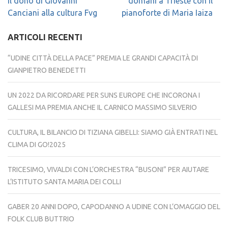
articoli
il dono di Giovanni
domani a Trieste con il
Canciani alla cultura Fvg
pianoforte di Maria Iaiza
ARTICOLI RECENTI
“UDINE CITTÀ DELLA PACE” PREMIA LE GRANDI CAPACITÀ DI
GIANPIETRO BENEDETTI
UN 2022 DA RICORDARE PER SUNS EUROPE CHE INCORONA I
GALLESI MA PREMIA ANCHE IL CARNICO MASSIMO SILVERIO
CULTURA, IL BILANCIO DI TIZIANA GIBELLI: SIAMO GIÀ ENTRATI NEL
CLIMA DI GO!2025
TRICESIMO, VIVALDI CON L’ORCHESTRA “BUSONI” PER AIUTARE
L’ISTITUTO SANTA MARIA DEI COLLI
GABER 20 ANNI DOPO, CAPODANNO A UDINE CON L’OMAGGIO DEL
FOLK CLUB BUTTRIO