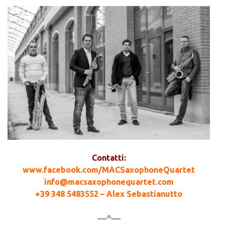
Contatti:
www.facebook.com/MACSaxophoneQuartet
info@macsaxophonequartet.com
+39 348 5483552 – Alex Sebastianutto
—^—