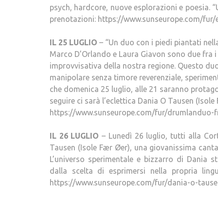
psych, hardcore, nuove esplorazioni e poesia. “U
prenotazioni: https://www.sunseurope.com/fur/ez
IL 25 LUGLIO
– “Un duo con i piedi piantati nell
Marco D’Orlando e Laura Giavon sono due fra i 
improvvisativa della nostra regione. Questo du
manipolare senza timore reverenziale, speriment
che domenica 25 luglio, alle 21 saranno protag
seguire ci sarà l’eclettica Dania O Tausen (Isole
https://www.sunseurope.com/fur/drumlanduo-fr
IL 26 LUGLIO
– Lunedì 26 luglio, tutti alla Co
Tausen (Isole Fær Øer), una giovanissima canta
L’universo sperimentale e bizzarro di Dania st
dalla scelta di esprimersi nella propria lin
https://www.sunseurope.com/fur/dania-o-tause