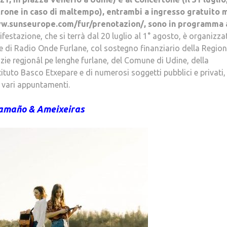
atrone in caso di maltempo), entrambi a ingresso gratuito 
ww.sunseurope.com/fur/prenotazion/, sono in programma a
estazione, che si terrà dal 20 luglio al 1° agosto, è organizza
ce di Radio Onde Furlane, col sostegno finanziario della Regio
nzie regjonâl pe lenghe furlane, del Comune di Udine, della
tituto Basco Etxepare e di numerosi soggetti pubblici e privati,
 i vari appuntamenti.
amaño & Ameixeiras