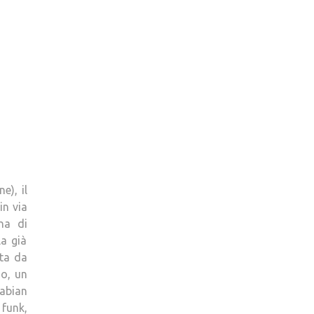
e), il
in via
na di
la già
ta da
io, un
Fabian
 funk,