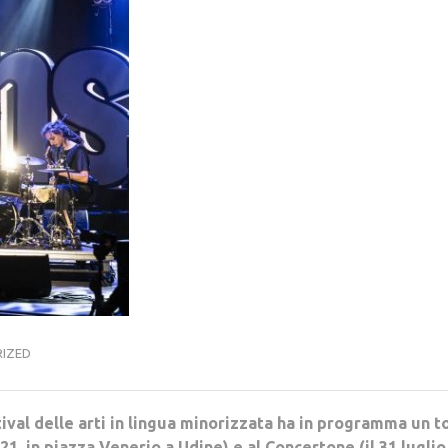
IZED
ival delle arti in lingua minorizzata ha in programma un t
le 21, in piazza Venerio a Udine) e al Concertone (il 31 luglio,