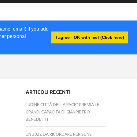
name, email) if you add
ther personal
I agree - OK with me! (Click here)
ACCEDI
ARTICOLI RECENTI
“UDINE CITTÀ DELLA PACE” PREMIA LE
GRANDI CAPACITÀ DI GIANPIETRO
BENEDETTI
UN 2022 DA RICORDARE PER SUNS