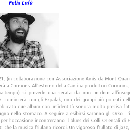
Felix Lalù
 21, (in collaborazione con Associazione Amîs da Mont Quarin
sterà a Cormons. All’esterno della Cantina produttori Cormons, 
maltempo) si prevede una serata da non perdere all’inseg
 Si comincerà con gli Ezpalak, uno dei gruppi più potenti del
bblicato due album con un’identità sonora molto precisa fat
pugno nello stomaco. A seguire a esibirsi saranno gli Orko Tr
per l’occasione incontreranno il blues dei Colli Orientali di 
i che la musica friulana ricordi. Un vigoroso frullato di jazz,