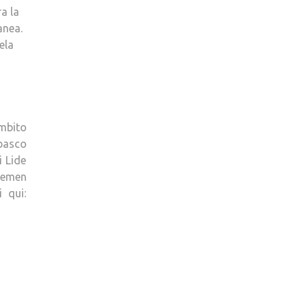
a la
anea.
ela
ambito
 basco
i Lide
“Hemen
 qui: