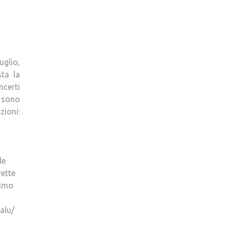
uglio,
sta la
ncerti
a sono
zioni:
le
rette
timo
alu/