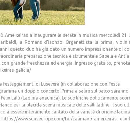
 Ameixeiras a inaugurare le serate in musica mercoledì 21 l
aribaldi, a Romans d’Isonzo. Organettista la prima, violini
 anni questo duo ha già dato un numero impressionante di co
straordinaria preparazione tecnica e strumentale Sabela e Antí
ale con grande freschezza ed energia. Ingresso gratuito, prenota
eiras-galicia/
a festeggiamenti di Lusevera (in collaborazione con Festa
 programma un doppio concerto. Prima a salire sul palco saranno 
elix Lalù (Ladinia anaunica). Le sue liriche politicamente scor
fianco per la placida scena musicale delle valli ladine. Il suo ul
ico a essere interamente cantato della varietà di origine ladina
ni: https://www.sunseurope.com/fur/caamano-ameixeiras-felix-l