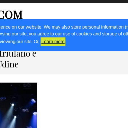
.COM
ience on our website. We may also store personal information (
wsing our site, you agree to our use of cookies and storage of o
RICETTE
KM0
VIGNETO FVG
FRIULIVG.IT
LIBRI
viewing our site. Or,
Learn more
friulano e
Udine