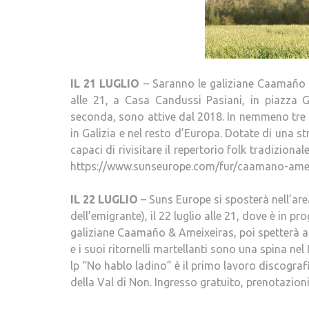
IL 21 LUGLIO
– Saranno le galiziane Caamaño &
alle 21, a Casa Candussi Pasiani, in piazza G
seconda, sono attive dal 2018. In nemmeno tre
in Galizia e nel resto d’Europa. Dotate di una 
capaci di rivisitare il repertorio folk tradizion
https://www.sunseurope.com/fur/caamano-ameix
IL 22 LUGLIO
– Suns Europe si sposterà nell’are
dell’emigrante), il 22 luglio alle 21, dove è in
galiziane Caamaño & Ameixeiras, poi spetterà a F
e i suoi ritornelli martellanti sono una spina nel 
lp “No hablo ladino” è il primo lavoro discograf
della Val di Non. Ingresso gratuito, prenotazio