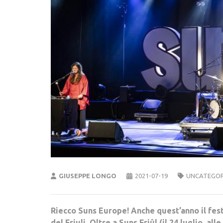
GIUSEPPE LONGO
2021-07-19
UNCATEGOR
Riecco Suns Europe! Anche quest’anno il fest
del Friuli. Oltre a Suns Friûl (il 24 luglio, al