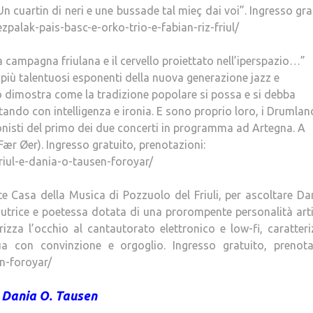
n cuartin di neri e une bussade tal mieç dai voi”. Ingresso gra
palak-pais-basc-e-orko-trio-e-fabian-riz-friul/
a campagna friulana e il cervello proiettato nell’iperspazio…”
più talentuosi esponenti della nuova generazione jazz e
o dimostra come la tradizione popolare si possa e si debba
ando con intelligenza e ironia. E sono proprio loro, i Drumlan
onisti del primo dei due concerti in programma ad Artegna. A
 Fær Øer). Ingresso gratuito, prenotazioni:
iul-e-dania-o-tausen-foroyar/
rte Casa della Musica di Pozzuolo del Friuli, per ascoltare Da
utrice e poetessa dotata di una prorompente personalità arti
rizza l’occhio al cantautorato elettronico e low-fi, caratter
gua con convinzione e orgoglio. Ingresso gratuito, prenotaz
n-foroyar/
Dania O. Tausen