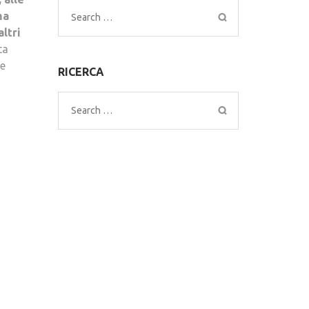
ma
Search
ltri
for:
ta
ne
RICERCA
Search
for: