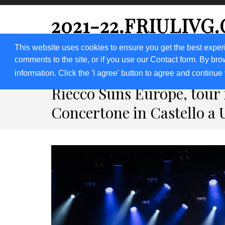
2021-22.FRIULIVG
#Cultura #Turismo #Eventi #Territorio-FVG
This website uses cookies to ensure you get the best exper
comments to the site, or if you use our Contact form. By bro
HOME 2023
2020
2019
2018
information. Click the 'I agree' button to agree and continue 
Riecco Suns Europe, tour 
Concertone in Castello a 