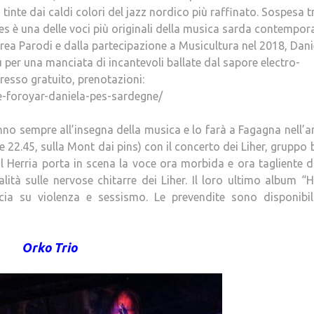
inte dai caldi colori del jazz nordico più raffinato. Sospesa tr
a Pes è una delle voci più originali della musica sarda contempor
ndrea Parodi e dalla partecipazione a Musicultura nel 2018, Dani
 per una manciata di incantevoli ballate dal sapore electro-
gresso gratuito, prenotazioni:
-foroyar-daniela-pes-sardegne/
no sempre all’insegna della musica e lo farà a Fagagna nell’
e 22.45, sulla Mont dai pins) con il concerto dei Liher, gruppo
al Herria porta in scena la voce ora morbida e ora tagliente d
tà sulle nervose chitarre dei Liher. Il loro ultimo album 
a su violenza e sessismo. Le prevendite sono disponibili
Orko Trio