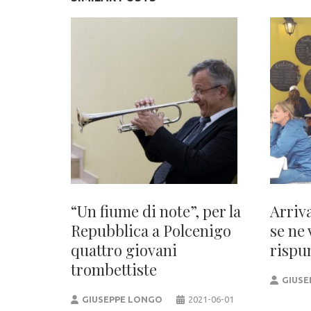
“Un fiume di note”, per la
Arriva
Repubblica a Polcenigo
se ne 
quattro giovani
rispu
trombettiste
GIUSE
GIUSEPPE LONGO
2021-06-01