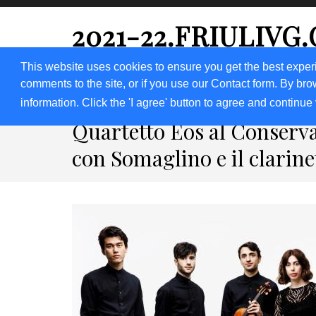
2021-22.FRIULIVG
#Cultura #Turismo #Eventi #Territorio-FVG
This website uses cookies to ensure you get the best exper
comments to the site, or if you use our Contact form. By bro
HOME 2023
2020
2019
2018
information. Click the 'I agree' button to agree and continue 
Quartetto Eos al Conserva
con Somaglino e il clarine