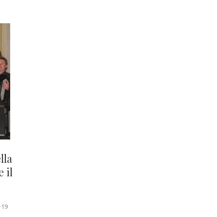
lla
 il
-19