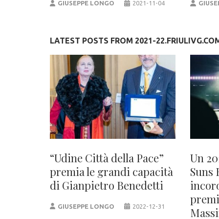
GIUSEPPE LONGO
2021-11-04
GIUSE
LATEST POSTS FROM 2021-22.FRIULIVG.CO
“Udine Città della Pace”
Un 20
premia le grandi capacità
Suns 
di Gianpietro Benedetti
incor
premi
GIUSEPPE LONGO
2022-12-31
Massi