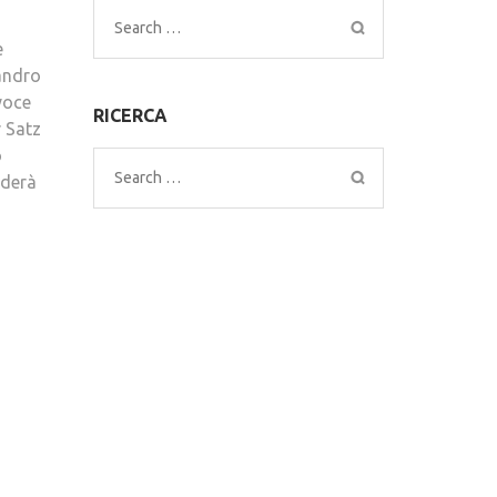
Search
e
for:
sandro
 voce
RICERCA
 Satz
o
Search
uderà
for: