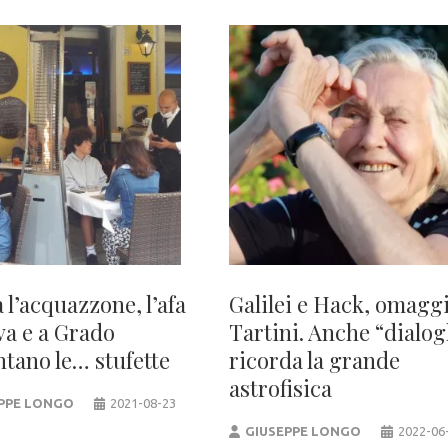
 l’acquazzone, l’afa
Galilei e Hack, omaggi
va e a Grado
Tartini. Anche “dialog
ntano le… stufette
ricorda la grande
astrofisica
PPE LONGO
2021-08-23
GIUSEPPE LONGO
2022-06