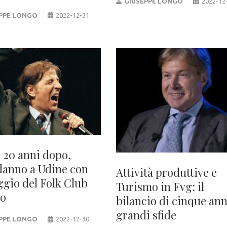
GIUSEPPE LONGO
2022-12
PPE LONGO
2022-12-31
 20 anni dopo,
anno a Udine con
Attività produttive e
ggio del Folk Club
Turismo in Fvg: il
io
bilancio di cinque ann
grandi sfide
PPE LONGO
2022-12-30