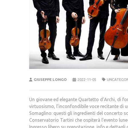
GIUSEPPE LONGO
2022-11-05
UNCATEGOR
Un giovane ed elegante Quartetto d’Archi, di for
virtuosismo, l’inconfondibile voce recitante di u
Somaglino: questi gli ingredienti del concerto 
Conservatorio Tartini che ospiterà l’evento luned
Ingresso libero su prenotazione, info e dettagli c