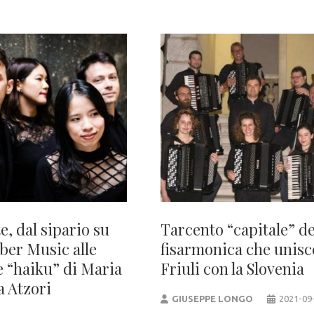
e, dal sipario su
Tarcento “capitale” de
er Music alle
fisarmonica che unisce
e “haiku” di Maria
Friuli con la Slovenia
a Atzori
GIUSEPPE LONGO
2021-09