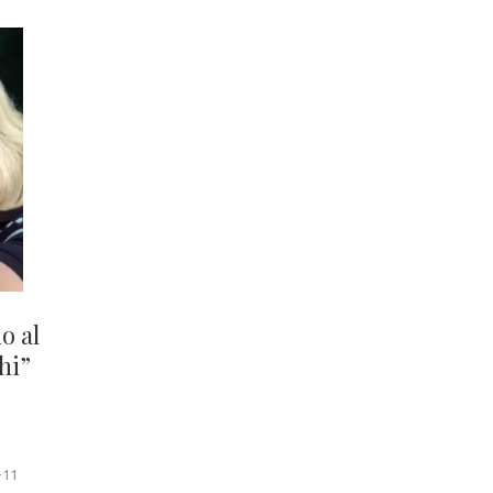
o al
hi”
-11