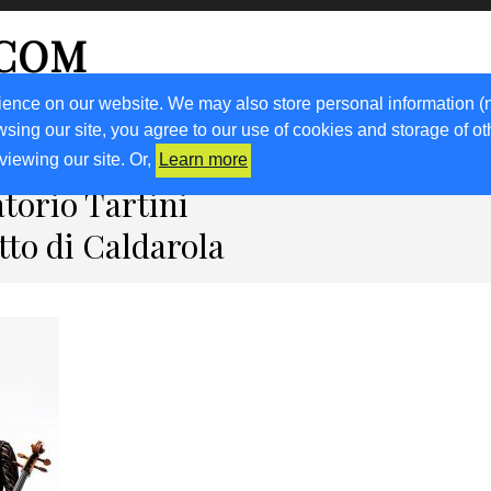
.COM
ience on our website. We may also store personal information (
wsing our site, you agree to our use of cookies and storage of o
RICETTE
KM0
VIGNETO FVG
FRIULIVG.IT
LIBRI
viewing our site. Or,
Learn more
torio Tartini
tto di Caldarola