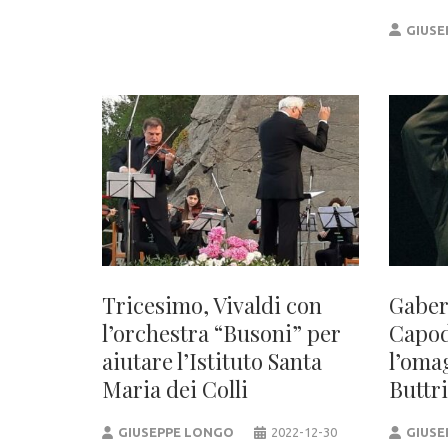
GIUSE
Tricesimo, Vivaldi con
Gaber
l’orchestra “Busoni” per
Capod
aiutare l’Istituto Santa
l’oma
Maria dei Colli
Buttr
GIUSEPPE LONGO
2022-12-30
GIUSE