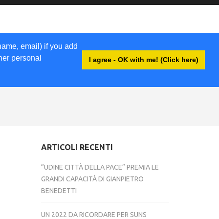
name, email) if you add
ther personal
I agree - OK with me! (Click here)
ACCEDI
ARTICOLI RECENTI
“UDINE CITTÀ DELLA PACE” PREMIA LE
GRANDI CAPACITÀ DI GIANPIETRO
BENEDETTI
UN 2022 DA RICORDARE PER SUNS