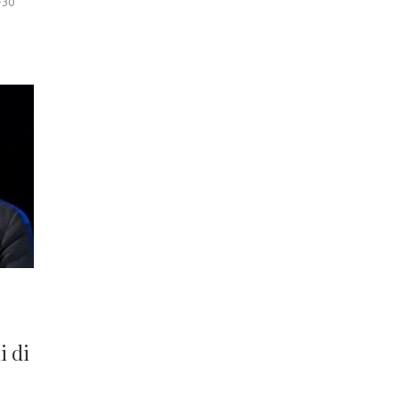
-30
i di