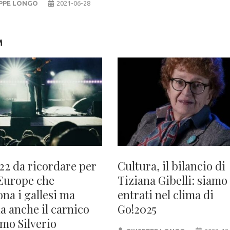
PPE LONGO
2021-06-28
M
22 da ricordare per
Cultura, il bilancio di
Europe che
Tiziana Gibelli: siamo
ona i gallesi ma
entrati nel clima di
a anche il carnico
Go!2025
mo Silverio