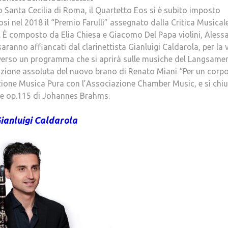
o Santa Cecilia di Roma, il Quartetto Eos si è subito imposto
i nel 2018 il “Premio Farulli” assegnato dalla Critica Musical
”. È composto da Elia Chiesa e Giacomo Del Papa violini, Ales
saranno affiancati dal clarinettista Gianluigi Caldarola, per la
verso un programma che si aprirà sulle musiche del Langsamer
zione assoluta del nuovo brano di Renato Miani “Per un corp
ione Musica Pura con l’Associazione Chamber Music, e si chi
nore op.115 di Johannes Brahms.
ianluigi Caldarola