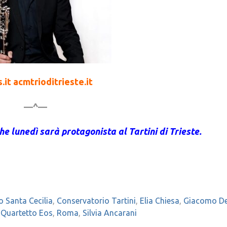
.it acmtrioditrieste.it
—^—
he lunedì sarà protagonista al Tartini di Trieste.
 Santa Cecilia
,
Conservatorio Tartini
,
Elia Chiesa
,
Giacomo De
,
Quartetto Eos
,
Roma
,
Silvia Ancarani