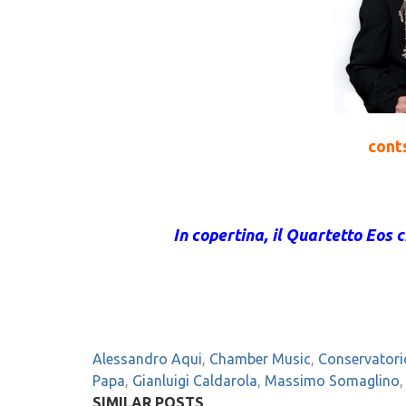
conts
In copertina, il Quartetto Eos c
Alessandro Aqui
,
Chamber Music
,
Conservatorio
Papa
,
Gianluigi Caldarola
,
Massimo Somaglino
SIMILAR POSTS