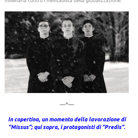
millenaria contro l’inevitabilità della globalizzazione.
—^—
In copertina, un momento della lavorazione di
“Missus”; qui sopra, i protagonisti di “Predis”.