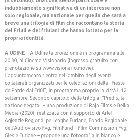
(il secondo). Una coincidenza particolare e
indubbiamente significativa di un interesse non
solo regionale, ma nazionale per quella che sarà a
breve una trilogia di film che raccontano la storia
del Friuli e dei friulani che hanno lottato per la
propria identità.
A UDINE
– A Udine la proiezione è in programma alle
20.30, al Cinema Visionario (ingresso gratuito con
prenotazione su www.visionario.movie).
L’appuntamento rientra nell’ambito degli eventi
collaterali organizzati per le celebrazioni della “Fieste
de Patrie dal Friûl”, in programma proprio in città il 12
settembre. Secondo capitolo della trilogia, “Predis, la
nazione negata” – una produzione di Raja Films e Belka
Media (2020), realizzata con il supporto di Arlef –
Agjenzie Regjonâl pe Lenghe Furlane, Fondo Regionale
dell’Audiovisivo Fvg, FilmFund – Film Commission Fvg,
Glesie Furlane – propone una fotografia in bianco e