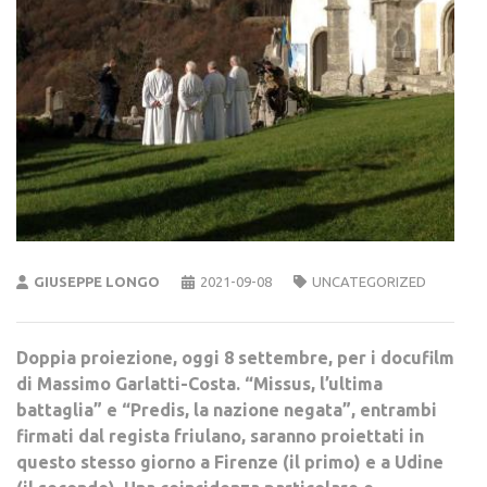
GIUSEPPE LONGO
2021-09-08
UNCATEGORIZED
Doppia proiezione, oggi 8 settembre, per i docufilm
di Massimo Garlatti-Costa. “Missus, l’ultima
battaglia” e “Predis, la nazione negata”, entrambi
firmati dal regista friulano, saranno proiettati in
questo stesso giorno a Firenze (il primo) e a Udine