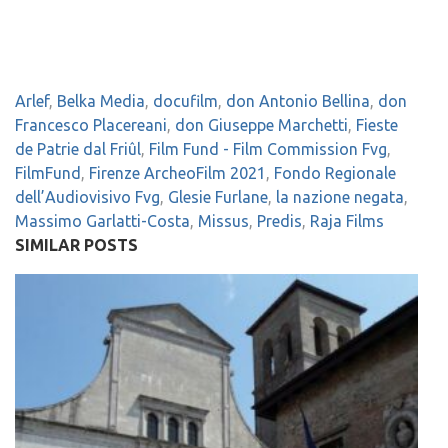
Arlef
,
Belka Media
,
docufilm
,
don Antonio Bellina
,
don
Francesco Placereani
,
don Giuseppe Marchetti
,
Fieste
de Patrie dal Friûl
,
Film Fund - Film Commission Fvg
,
FilmFund
,
Firenze ArcheoFilm 2021
,
Fondo Regionale
dell’Audiovisivo Fvg
,
Glesie Furlane
,
la nazione negata
,
Massimo Garlatti-Costa
,
Missus
,
Predis
,
Raja Films
SIMILAR POSTS