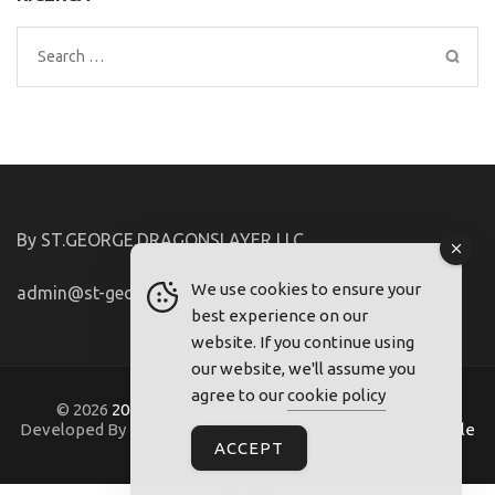
Search
for:
By ST.GEORGE.DRAGONSLAYER LLC
We use cookies to ensure your
admin@st-george-dragonslayer.com
best experience on our
website. If you continue using
our website, we'll assume you
agree to our
cookie policy
© 2026
2021-22.FriuliVG.com
. Metro Magazine Pro |
Developed By
Rara Theme
. Powered by
WordPress
.
Regole
ACCEPT