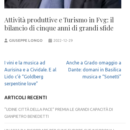
Attività produttive e Turismo in Fvg: il
bilancio di cinque anni di grandi sfide
GIUSEPPE LONGO
2022-12-29
Navigazione
I vini e la musica ad
Anche a Grado omaggio a
articoli
Aurisina e a Cividale. E al
Dante: domani in Basilica
Lido c’è “Goldberg
musica e “Sonetti”
serpentine love”
ARTICOLI RECENTI
“UDINE CITTÀ DELLA PACE” PREMIA LE GRANDI CAPACITÀ DI
GIANPIETRO BENEDETTI