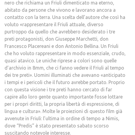
nero che richiama un Friuli dimenticato ma eterno,
abitato da persone che vivono e lavorano ancora a
contatto con la terra. Una scelta dell’autore che così ha
voluto «rappresentare il Friuli attuale, diverso
purtroppo da quello che avrebbero desiderato i tre
preti protagonisti, don Giuseppe Marchetti, don
Francesco Placereani e don Antonio Bellina. Un Friuli
che ho voluto rappresentare in modo essenziale, crudo,
quasi atavico. Le uniche riprese a colori sono quelle
d’archivio in 8mm, che ci fanno vedere il Friuli al tempo
dei tre preti». Uomini illuminati che avevano «anticipato
i tempi e i pericoli che il futuro avrebbe portato. Proprio
con questa visione i tre preti hanno cercato di far
capire allo loro gente quanto importante fosse lottare
per i propri diritti, la propria libertà di espressione, di
lingua e cultura». Molte le proiezioni di questo film già
avvenute in Friuli: l’ultima in ordine di tempo a Nimis,
dove “Predis” è stato presentato sabato scorso
suscitando notevole interesse.