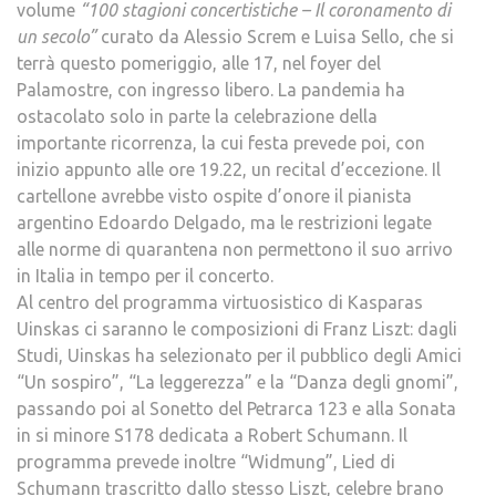
volume
“100 stagioni concertistiche – Il coronamento di
un secolo”
curato da Alessio Screm e Luisa Sello, che si
terrà questo pomeriggio, alle 17, nel foyer del
Palamostre, con ingresso libero. La pandemia ha
ostacolato solo in parte la celebrazione della
importante ricorrenza, la cui festa prevede poi, con
inizio appunto alle ore 19.22, un recital d’eccezione. Il
cartellone avrebbe visto ospite d’onore il pianista
argentino Edoardo Delgado, ma le restrizioni legate
alle norme di quarantena non permettono il suo arrivo
in Italia in tempo per il concerto.
Al centro del programma virtuosistico di Kasparas
Uinskas ci saranno le composizioni di Franz Liszt: dagli
Studi, Uinskas ha selezionato per il pubblico degli Amici
“Un sospiro”, “La leggerezza” e la “Danza degli gnomi”,
passando poi al Sonetto del Petrarca 123 e alla Sonata
in si minore S178 dedicata a Robert Schumann. Il
programma prevede inoltre “Widmung”, Lied di
Schumann trascritto dallo stesso Liszt, celebre brano