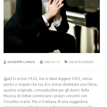
GIUSEPPE LONGO
2022-01-12
UNCATEGORIZED
(g.l.)
Si scrive 19.22, ma si deve leggere 1922, senza
punto o virgola che sia. Era ormai diventata una felice,
quanto originale, consuetudine per gli Amici della
Musica di Udine cominciare i propri concerti con
l’insolito orario. Ma si trattava di una suggestiva