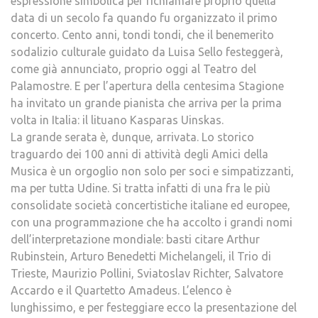
espressione simbolica per richiamare proprio quella
data di un secolo fa quando fu organizzato il primo
concerto. Cento anni, tondi tondi, che il benemerito
sodalizio culturale guidato da Luisa Sello festeggerà,
come già annunciato, proprio oggi al Teatro del
Palamostre. E per l’apertura della centesima Stagione
ha invitato un grande pianista che arriva per la prima
volta in Italia: il lituano Kasparas Uinskas.
La grande serata è, dunque, arrivata. Lo storico
traguardo dei 100 anni di attività degli Amici della
Musica è un orgoglio non solo per soci e simpatizzanti,
ma per tutta Udine. Si tratta infatti di una fra le più
consolidate società concertistiche italiane ed europee,
con una programmazione che ha accolto i grandi nomi
dell’interpretazione mondiale: basti citare Arthur
Rubinstein, Arturo Benedetti Michelangeli, il Trio di
Trieste, Maurizio Pollini, Sviatoslav Richter, Salvatore
Accardo e il Quartetto Amadeus. L’elenco è
lunghissimo, e per festeggiare ecco la presentazione del