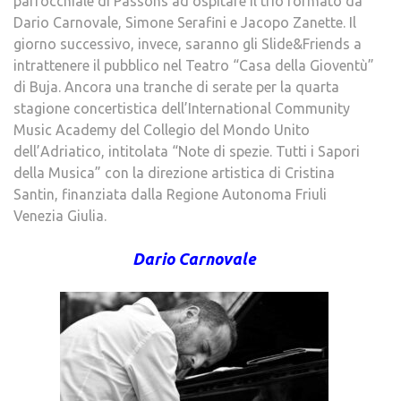
parrocchiale di Passons ad ospitare il trio formato da
Dario Carnovale, Simone Serafini e Jacopo Zanette. Il
giorno successivo, invece, saranno gli Slide&Friends a
intrattenere il pubblico nel Teatro “Casa della Gioventù”
di Buja. Ancora una tranche di serate per la quarta
stagione concertistica dell’International Community
Music Academy del Collegio del Mondo Unito
dell’Adriatico, intitolata “Note di spezie. Tutti i Sapori
della Musica” con la direzione artistica di Cristina
Santin, finanziata dalla Regione Autonoma Friuli
Venezia Giulia.
Dario Carnovale