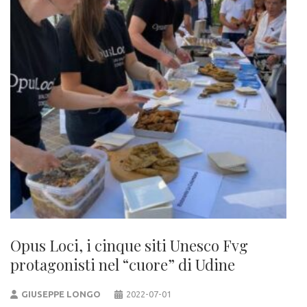
Opus Loci, i cinque siti Unesco Fvg
protagonisti nel “cuore” di Udine
GIUSEPPE LONGO
2022-07-01