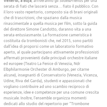
Venerdì, a Buja
, arriveranno gli Slide&Friends per una
serata di fiati che lascerà senza… fiato il pubblico. Con
il loro vasto repertorio, composto sia di brani originali
che di trascrizioni, che spaziano dalla musica
rinascimentale a quella musica per film, sotto la guida
del direttore Simone Candotto, daranno vita a una
serata entusiasmante. La formazione cameristica è
costituita da trombonisti che, nel 2015, sono partiti
dall’idea di proporsi come un laboratorio formativo
aperto, al quale partecipano attivamente professionisti
affermati provenienti dalle principali orchestre italiane
ed europee (Teatro La Fenice di Venezia, Ndr
Elbphilarmonie Orchester di Amburgo, per citarne
alcune), insegnanti di Conservatorio (Venezia, Vicenza,
Udine, Riva del Garda), studenti e appassionati che
vogliano contribuire ad uno scambio reciproco di
esperienze, idee e competenze per una comune crescita
musicale. Inoltre, l’ensemble organizza momenti
dedicati allo studio del repertorio per “Trombone