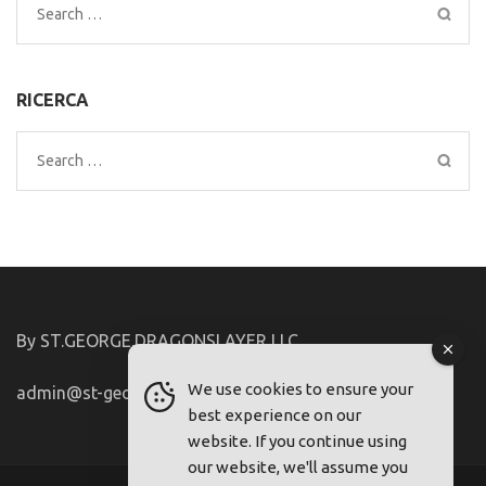
Search
for:
RICERCA
Search
for:
By ST.GEORGE.DRAGONSLAYER LLC
We use cookies to ensure your
admin@st-george-dragonslayer.com
best experience on our
website. If you continue using
our website, we'll assume you