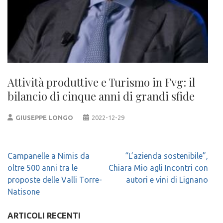
Attività produttive e Turismo in Fvg: il
bilancio di cinque anni di grandi sfide
GIUSEPPE LONGO
2022-12-29
Navigazione
Campanelle a Nimis da
“L’azienda sostenibile”,
articoli
oltre 500 anni tra le
Chiara Mio agli Incontri con
proposte delle Valli Torre-
autori e vini di Lignano
Natisone
ARTICOLI RECENTI