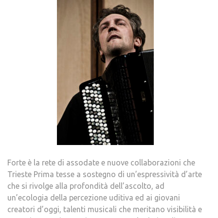
Forte è la rete di assodate e nuove collaborazioni che
Trieste Prima tesse a sostegno di un’espressività d’arte
che si rivolge alla profondità dell’ascolto, ad
un’ecologia della percezione uditiva ed ai giovani
creatori d’oggi, talenti musicali che meritano visibilità e