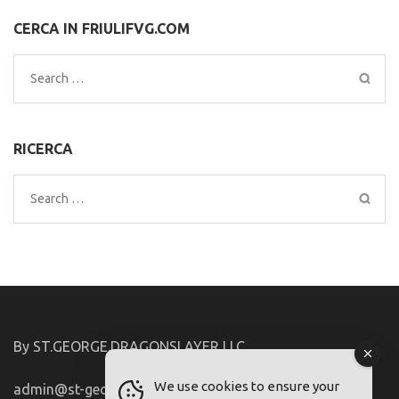
CERCA IN FRIULIFVG.COM
Search
for:
RICERCA
Search
for:
By ST.GEORGE.DRAGONSLAYER LLC
We use cookies to ensure your
admin@st-george-dragonslayer.com