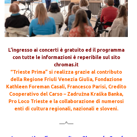
L’ingresso ai concerti è gratuito ed il programma
con tutte le informazioni è reperibile sul sito
chromas.it
“Trieste Prima” si realizza grazie al contributo
della Regione Friuli Venezia Giulia, Fondazione
Kathleen Foreman Casali, Francesco Parisi, Credito
Cooperativo del Carso – Zadružna Kraška Banka,
Pro Loco Trieste e la collaborazione di numerosi
enti di cultura regionali, nazionali e sloveni.
—^—