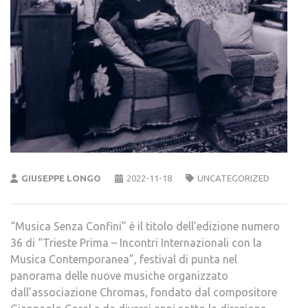
GIUSEPPE LONGO
2022-11-18
UNCATEGORIZED
“Musica Senza Confini” è il titolo dell’edizione numero
36 di “Trieste Prima – Incontri Internazionali con la
Musica Contemporanea”, festival di punta nel
panorama delle nuove musiche organizzato
dall’associazione Chromas, fondato dal compositore