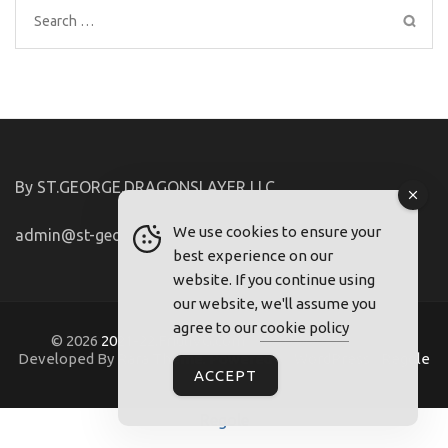
Search
for:
By ST.GEORGE.DRAGONSLAYER LLC
We use cookies to ensure your
admin@st-george-dragonslayer.com
best experience on our
website. If you continue using
our website, we'll assume you
agree to our
cookie policy
© 2026
2021-22.FriuliVG.com
. Metro Magazine Pro |
Developed By
Rara Theme
. Powered by
WordPress
.
Regole
ACCEPT
Regole