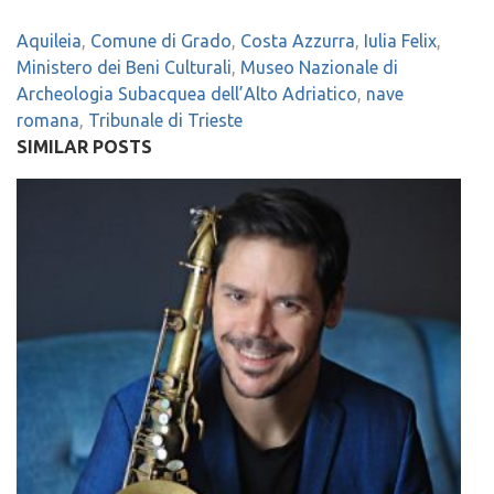
Aquileia
,
Comune di Grado
,
Costa Azzurra
,
Iulia Felix
,
Ministero dei Beni Culturali
,
Museo Nazionale di
Archeologia Subacquea dell’Alto Adriatico
,
nave
romana
,
Tribunale di Trieste
SIMILAR POSTS