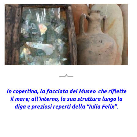
—^—
In copertina, la facciata del Museo che riflette
il mare; all’interno, la sua struttura lungo la
diga e preziosi reperti della “Iulia Felix”.