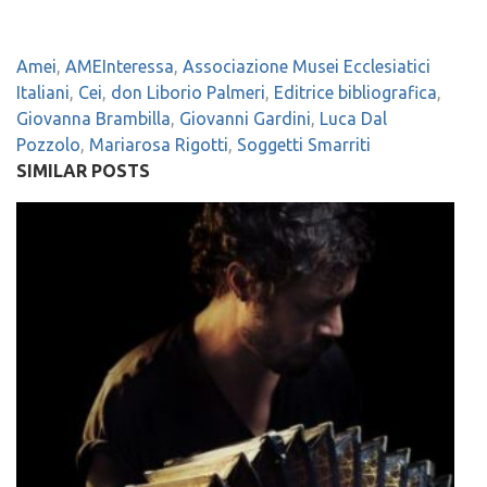
Amei
,
AMEInteressa
,
Associazione Musei Ecclesiatici
Italiani
,
Cei
,
don Liborio Palmeri
,
Editrice bibliografica
,
Giovanna Brambilla
,
Giovanni Gardini
,
Luca Dal
Pozzolo
,
Mariarosa Rigotti
,
Soggetti Smarriti
SIMILAR POSTS