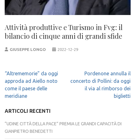
Attività produttive e Turismo in Fvg: il
bilancio di cinque anni di grandi sfide
GIUSEPPE LONGO
2022-12-29
Navigazione
“Altrememorie” da oggi
Pordenone annulla il
articoli
approda ad Aiello noto
concerto di Pollini: da oggi
come il paese delle
il via al rimborso dei
meridiane
biglietti
ARTICOLI RECENTI
“UDINE CITTÀ DELLA PACE” PREMIA LE GRANDI CAPACITÀ DI
GIANPIETRO BENEDETTI