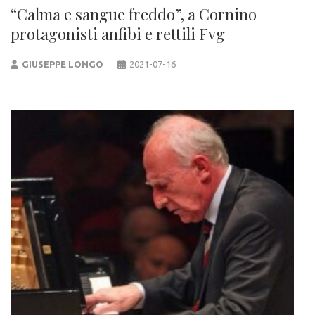
“Calma e sangue freddo”, a Cornino
protagonisti anfibi e rettili Fvg
GIUSEPPE LONGO
2021-07-16