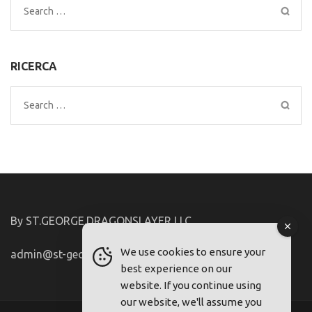
Search
for:
RICERCA
Search
for:
By ST.GEORGE.DRAGONSLAYER LLC
We use cookies to ensure your
admin@st-george-dragonslayer.com
best experience on our
website. If you continue using
our website, we'll assume you