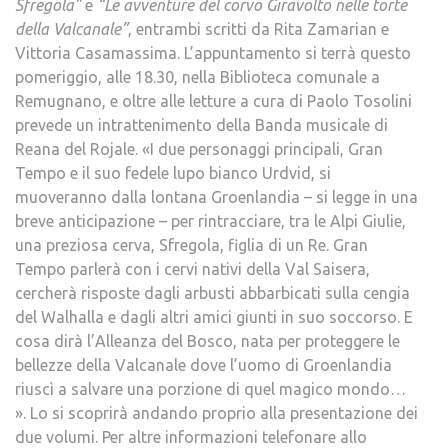
Sfregola”
e
“Le avventure del corvo Giravolto nelle torte
della Valcanale”
, entrambi scritti da Rita Zamarian e
Vittoria Casamassima. L’appuntamento si terrà questo
pomeriggio, alle 18.30, nella Biblioteca comunale a
Remugnano, e oltre alle letture a cura di Paolo Tosolini
prevede un intrattenimento della Banda musicale di
Reana del Rojale. «I due personaggi principali, Gran
Tempo e il suo fedele lupo bianco Urdvid, si
muoveranno dalla lontana Groenlandia – si legge in una
breve anticipazione – per rintracciare, tra le Alpi Giulie,
una preziosa cerva, Sfregola, figlia di un Re. Gran
Tempo parlerà con i cervi nativi della Val Saisera,
cercherà risposte dagli arbusti abbarbicati sulla cengia
del Walhalla e dagli altri amici giunti in suo soccorso. E
cosa dirà l’Alleanza del Bosco, nata per proteggere le
bellezze della Valcanale dove l’uomo di Groenlandia
riuscì a salvare una porzione di quel magico mondo…
». Lo si scoprirà andando proprio alla presentazione dei
due volumi. Per altre informazioni telefonare allo